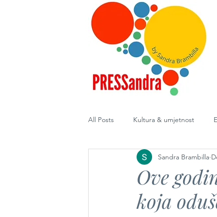
All Posts
Kultura & umjetnost
E
Sandra Brambilla
D
Diplomacija
Ove godin
koja oduš