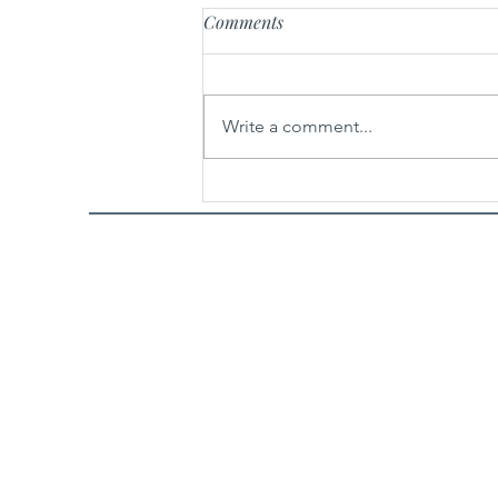
Comments
Write a comment...
25 godina nakon nastanka,
Oscarom® nagrađena „Ničija
zemlja“ Danisa Tanovića u
restauriranoj verziji zatvara
32. Sarajevo Film Festival