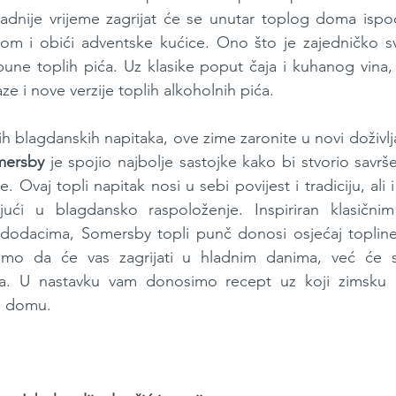
hladnije vrijeme zagrijat će se unutar toplog doma isp
dom i obići adventske kućice. Ono što je zajedničko sv
pune toplih pića. Uz klasike poput čaja i kuhanog vina, u
e i nove verzije toplih alkoholnih pića. 
h blagdanskih napitaka, ove zime zaronite u novi doživlja
mersby
 je spojio najbolje sastojke kako bi stvorio savrše
. Ovaj topli napitak nosi u sebi povijest i tradiciju, ali
ući u blagdansko raspoloženje. Inspiriran klasičnim 
odacima, Somersby topli punč donosi osjećaj topline i
mo da će vas zagrijati u hladnim danima, već će stv
nja. U nastavku vam donosimo recept uz koji zimsku č
om domu.