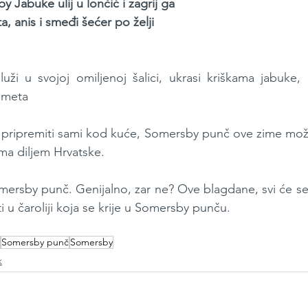
 Jabuke ulij u lončić i zagrij ga
a, anis i smeđi šećer po želji
ži u svojoj omiljenoj šalici, ukrasi kriškama jabuke, 
imeta
pripremiti sami kod kuće, Somersby punč ove zime možet
ma diljem Hrvatske.
omersby punč. Genijalno, zar ne? Ove blagdane, svi će se 
ti u čaroliji koja se krije u Somersby punču.
Somersby punč
Somersby
k