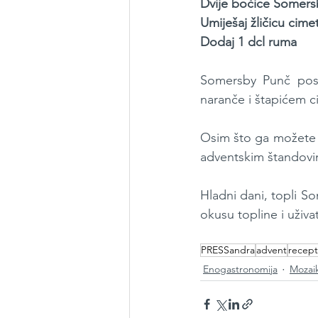
Dvije bočice Somersby
Umiješaj žličicu cimet
Dodaj 1 dcl ruma
Somersby Punč poslu
naranče i štapićem c
Osim što ga možete 
adventskim štandovi
Hladni dani, topli S
okusu topline i uživa
PRESSandra
advent
recept
Enogastronomija
Mozai