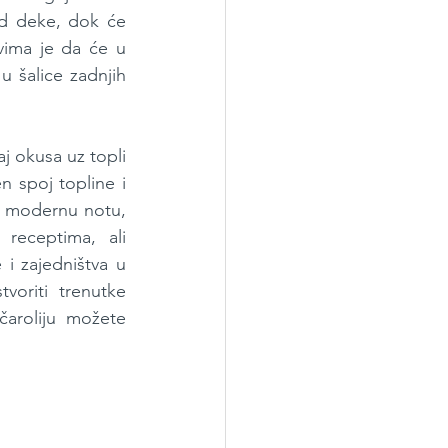
od deke, dok će 
ima je da će u 
 šalice zadnjih 
j okusa uz topli 
n spoj topline i 
 i modernu notu, 
receptima, ali 
 zajedništva u 
oriti trenutke 
aroliju možete 