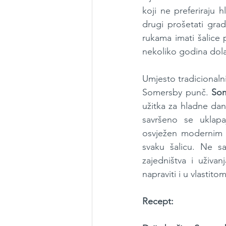
koji ne preferiraju 
drugi prošetati gra
rukama imati šalice 
nekoliko godina dolaz
Umjesto tradicionalni
Somersby punč. 
So
užitka za hladne dane
savršeno se uklapaj
osvježen modernim d
svaku šalicu. Ne sa
zajedništva i uživa
napraviti i u vlastit
Recept: