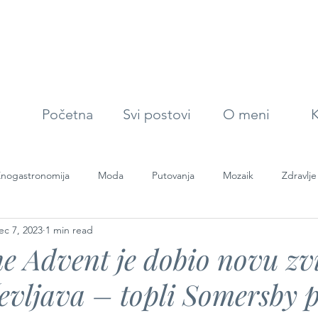
Početna
Svi postovi
O meni
K
nogastronomija
Moda
Putovanja
Mozaik
Zdravlje
ec 7, 2023
1 min read
e Advent je dobio novu zv
evljava – topli Somersby 