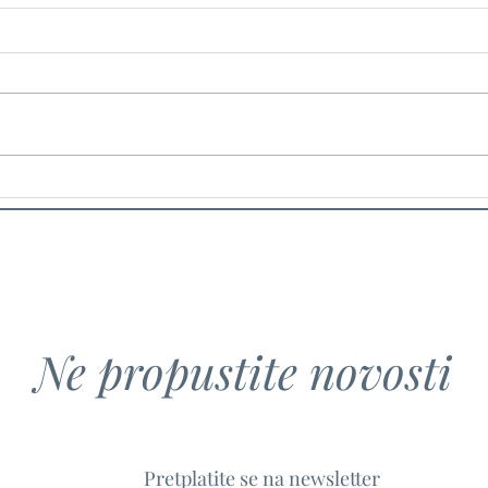
Hrvatsko-američki animirani
Od n
film The Milk of Life
Kako 
premijerno prikazan na
od na
uglednom Provincetown Film
Hrva
Festivalu
Ne propustite novosti
Pretplatite se na newsletter