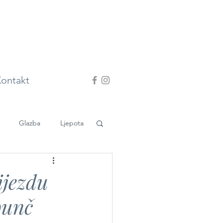
ontakt
Glazba
Ljepota
ijezdu
punč