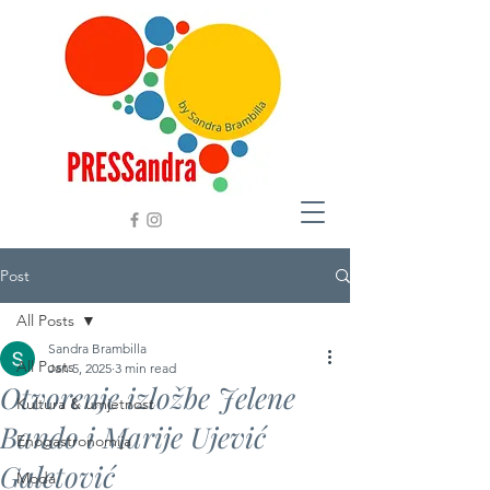
Post
All Posts
Sandra Brambilla
All Posts
Jan 5, 2025
3 min read
Otvorenje izložbe Jelene
Kultura & umjetnost
Bando i Marije Ujević
Enogastronomija
Galetović
Moda