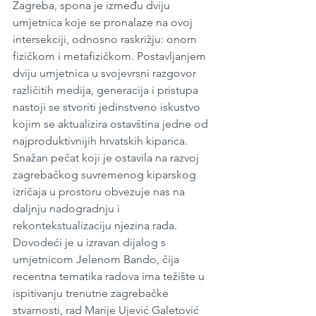
Zagreba, spona je između dviju 
umjetnica koje se pronalaze na ovoj 
intersekciji, odnosno raskrižju: onom 
fizičkom i metafizičkom. Postavljanjem 
dviju umjetnica u svojevrsni razgovor 
različitih medija, generacija i pristupa 
nastoji se stvoriti jedinstveno iskustvo 
kojim se aktualizira ostavština jedne od 
najproduktivnijih hrvatskih kiparica. 
Snažan pečat koji je ostavila na razvoj 
zagrebačkog suvremenog kiparskog 
izričaja u prostoru obvezuje nas na 
daljnju nadogradnju i 
rekontekstualizaciju njezina rada. 
Dovodeći je u izravan dijalog s 
umjetnicom Jelenom Bando, čija 
recentna tematika radova ima težište u 
ispitivanju trenutne zagrebačke 
stvarnosti, rad Marije Ujević Galetović 