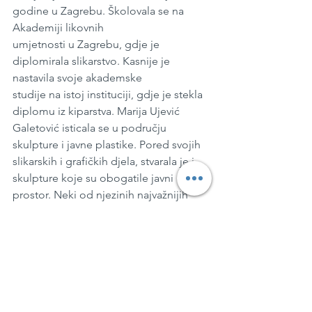
godine u Zagrebu. Školovala se na 
Akademiji likovnih
umjetnosti u Zagrebu, gdje je 
diplomirala slikarstvo. Kasnije je 
nastavila svoje akademske
studije na istoj instituciji, gdje je stekla 
diplomu iz kiparstva. Marija Ujević 
Galetović isticala se u području 
skulpture i javne plastike. Pored svojih 
slikarskih i grafičkih djela, stvarala je i 
skulpture koje su obogatile javni 
prostor. Neki od njezinih najvažnijih 
radova u javnom prostoru uključuju 
spomenike: Augustu Šenoi u Zagrebu, 
Vlahu Paljetku u Zagrebu, Miroslavu 
Krleži u Opatiji, Frani Petriću u Cresu, 
Jakovu Gotovcu u Osoru, papi Ivanu 
Pavlu II. u kapeli kripte Požeške 
katedrale i Jurju Križaniću u Zagrebu. 