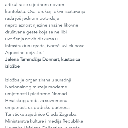
artikulira se u jednom novom 
kontekstu. Ovaj drukčiji okvir iščitavanja 
rada još jednom potvrđuje 
neprolaznost njezine snažne likovne i 
društvene geste koja se ne libi 
uvođenja novih diskursa u 
infrastrukturu grada, tvoreći uvijek nove 
Agnèsine pejzaže.“
Jelena Tamindžija Donnart, kustosica 
izložbe
Izložba je organizirana u suradnji 
Nacionalnog muzeja moderne 
umjetnosti i platforme Nomad - 
Hrvatskog ureda za suvremenu 
umjetnost, uz podršku partnera: 
Turističke zajednice Grada Zagreba, 
Ministarstva kulture i medija Republike 
Hrvatske i Maistra Collection, a može 