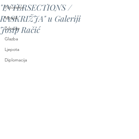
"INTERSECTIONS /
Putovanja
RASKRIŽJA" u Galeriji
Mozaik
Josip Račić
Zdravlje
Glazba
Ljepota
Diplomacija