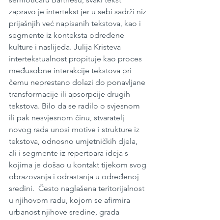
zapravo je intertekst jer u sebi sadrži niz 
prijašnjih već napisanih tekstova, kao i 
segmente iz konteksta određene 
kulture i naslijeđa. Julija Kristeva 
intertekstualnost propituje kao proces 
međusobne interakcije tekstova pri 
čemu neprestano dolazi do ponavljane 
transformacije ili apsorpcije drugih 
tekstova. Bilo da se radilo o svjesnom 
ili pak nesvjesnom činu, stvaratelj 
novog rada unosi motive i strukture iz 
tekstova, odnosno umjetničkih djela, 
ali i segmente iz repertoara ideja s 
kojima je došao u kontakt tijekom svog 
obrazovanja i odrastanja u određenoj 
sredini.  Često naglašena teritorijalnost 
u njihovom radu, kojom se afirmira 
urbanost njihove sredine, grada 