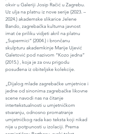
okvir u Galeriji Josip Račić u Zagrebu. 
Uz ulja na platnu iz nove serije (2023. – 
2024.) akademske slikarice Jelene 
Bando, zagrebačka kulturna javnost 
imat će priliku vidjeti akril na platnu 
„Supermici“ (2004.) i brončanu 
skulpturu akademkinje Marije Ujević 
Galetović pod nazivom “Kozo jedna” 
(2015.) , koja je za ovu prigodu 
posuđena iz obiteljske kolekcije. 
„Dijalog mlade zagrebačke umjetnice i 
jedne od sinonima zagrebačke likovne 
scene navodi nas na čitanje 
intertekstualnosti u umjetničkom 
stvaranju, odnosno promatranje 
umjetničkog rada kao teksta koji nikad 
nije u potpunosti u izolaciji. Prema 
semiotičaru Barthesu, svaki tekst 