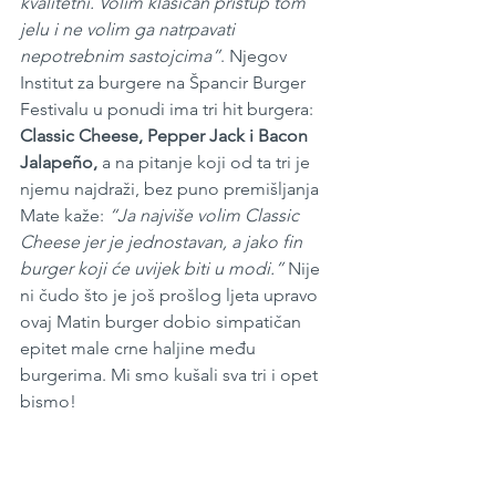
kvalitetni. Volim klasičan pristup tom 
jelu i ne volim ga natrpavati 
nepotrebnim sastojcima”
. Njegov 
Institut za burgere na Špancir Burger 
Festivalu u ponudi ima tri hit burgera: 
Classic Cheese, Pepper Jack i Bacon 
Jalapeño, 
a na pitanje koji od ta tri je 
njemu najdraži, bez puno premišljanja 
Mate kaže: 
“Ja najviše volim Classic 
Cheese jer je jednostavan, a jako fin 
burger koji će uvijek biti u modi.”
 Nije 
ni čudo što je još prošlog ljeta upravo 
ovaj Matin burger dobio simpatičan 
epitet male crne haljine među 
burgerima. Mi smo kušali sva tri i opet 
bismo!