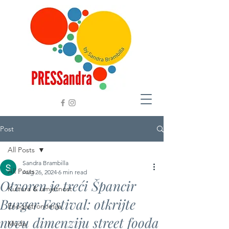
Post
All Posts
Sandra Brambilla
All Posts
Aug 26, 2024
6 min read
Otvoren je treći Špancir
Kultura & umjetnost
Burger Festival: otkrijte
Enogastronomija
novu dimenziju street fooda
Moda