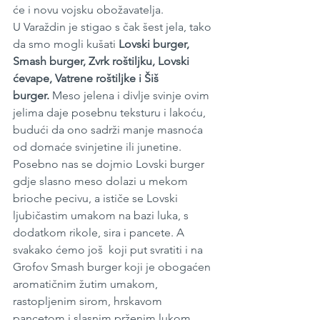
će i novu vojsku obožavatelja.
U Varaždin je stigao s čak šest jela, tako 
da smo mogli kušati 
Lovski burger, 
Smash burger, Zvrk roštiljku, Lovski 
ćevape, Vatrene roštiljke i Šiš 
burger.
 Meso jelena i divlje svinje ovim 
jelima daje posebnu teksturu i lakoću, 
budući da ono sadrži manje masnoća 
od domaće svinjetine ili junetine. 
Posebno nas se dojmio Lovski burger 
gdje slasno meso dolazi u mekom 
brioche pecivu, a ističe se Lovski 
ljubičastim umakom na bazi luka, s 
dodatkom rikole, sira i pancete. A 
svakako ćemo još  koji put svratiti i na 
Grofov Smash burger koji je obogaćen 
aromatičnim žutim umakom, 
rastopljenim sirom, hrskavom 
pancetom i slasnim prženim lukom.