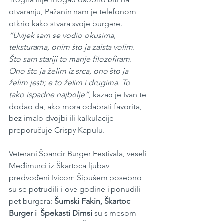
otvaranju, Pažanin nam je telefonom 
otkrio kako stvara svoje burgere. 
“Uvijek sam se vodio okusima, 
teksturama, onim što ja zaista volim. 
Što sam stariji to manje filozofiram. 
Ono što ja želim iz srca, ono što ja 
želim jesti; e to želim i drugima. To 
tako ispadne najbolje”
, kazao je Ivan te 
dodao da, ako mora odabrati favorita, 
bez imalo dvojbi ili kalkulacije 
preporučuje Crispy Kapulu.
Veterani Špancir Burger Festivala, veseli 
Međimurci iz Škartoca ljubavi 
predvođeni Ivicom Šipušem posebno 
su se potrudili i ove godine i ponudili 
pet burgera: 
Šumski Fakin, Škartoc 
Burger i  Špekasti Dimsi
 su s mesom 