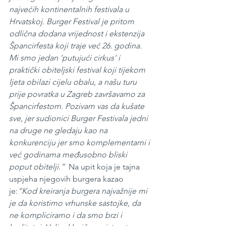
najvećih kontinentalnih festivala u 
Hrvatskoj. Burger Festival je pritom 
odlična dodana vrijednost i ekstenzija 
Špancirfesta koji traje već 26. godina. 
Mi smo jedan ‘putujući cirkus’ i 
praktički obiteljski festival koji tijekom 
ljeta obilazi cijelu obalu, a našu turu 
prije povratka u Zagreb završavamo za 
Špancirfestom. Pozivam vas da kušate 
sve, jer sudionici Burger Festivala jedni 
na druge ne gledaju kao na 
konkurenciju jer smo komplementarni i 
već godinama međusobno bliski 
poput obitelji.”  
Na upit koja je tajna 
uspjeha njegovih burgera kazao 
je:
“Kod kreiranja burgera najvažnije mi 
je da koristimo vrhunske sastojke, da 
ne kompliciramo i da smo brzi i 