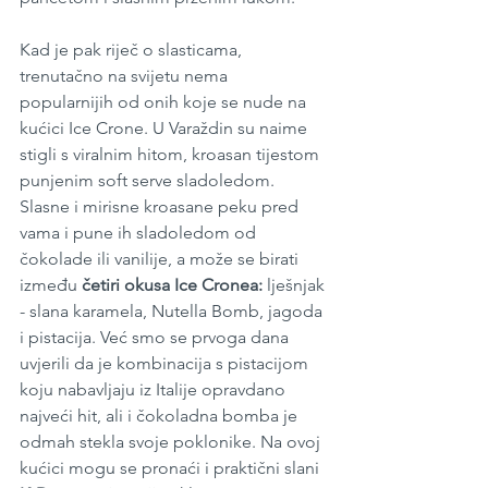
Kad je pak riječ o slasticama, 
trenutačno na svijetu nema 
popularnijih od onih koje se nude na 
kućici Ice Crone. U Varaždin su naime 
stigli s viralnim hitom, kroasan tijestom 
punjenim soft serve sladoledom. 
Slasne i mirisne kroasane peku pred 
vama i pune ih sladoledom od 
čokolade ili vanilije, a može se birati 
između 
četiri okusa Ice Cronea:
 lješnjak 
- slana karamela, Nutella Bomb, jagoda 
i pistacija. Već smo se prvoga dana 
uvjerili da je kombinacija s pistacijom 
koju nabavljaju iz Italije opravdano 
najveći hit, ali i čokoladna bomba je 
odmah stekla svoje poklonike. Na ovoj 
kućici mogu se pronaći i praktični slani 