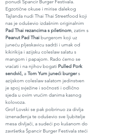
ponudi Špancir Burger Festivala. 
Egzotične okuse i mirise dalekog 
Tajlanda nudi Thai Thai Streetfood koji 
nas je oduševio izdašnim originalnim 
Pad Thai rezancima s piletinom
, zatim s 
Peanut Pad Thai
 burgerom koji uz 
juneću pljeskavicu sadrži i umak od 
kikirikija i azijsku coleslaw salatu s 
mangom i papajom. Rado ćemo se 
vraćati i na njihov bogati 
Pulled Pork 
sendvič,
 a 
Tom Yum juneći burger
 s 
azijskom coleslaw salatom jedinstven 
je spoj svježine i sočnosti i odlično 
sjeda u ovim vrućim danima kasnog 
kolovoza.
Grof Lovski se pak pobrinuo za divlja 
iznenađenja te oduševio sve ljubitelje 
mesa divljači, a sudeći po kušanom do 
završetka Špancir Burger Festivala steći 