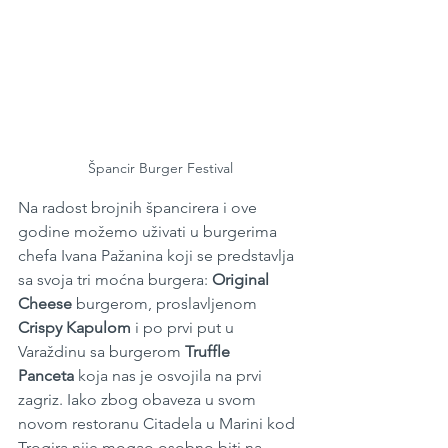
Špancir Burger Festival
Na radost brojnih špancirera i ove 
godine možemo uživati u burgerima 
chefa Ivana Pažanina koji se predstavlja 
sa svoja tri moćna burgera:
 Original 
Cheese 
burgerom, proslavljenom 
Crispy Kapulom 
i po prvi put u 
Varaždinu sa burgerom 
Truffle 
Panceta
 koja nas je osvojila na prvi 
zagriz. Iako zbog obaveza u svom 
novom restoranu Citadela u Marini kod 
Trogira nije mogao osobno biti na 