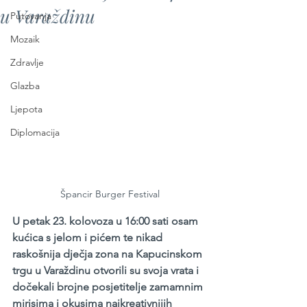
u Varaždinu
Putovanja
Mozaik
Zdravlje
Glazba
Ljepota
Diplomacija
Špancir Burger Festival
U petak 23. kolovoza u 16:00 sati osam 
kućica s jelom i pićem te nikad 
raskošnija dječja zona na Kapucinskom 
trgu u Varaždinu otvorili su svoja vrata i 
dočekali brojne posjetitelje zamamnim 
mirisima i okusima najkreativnijih 