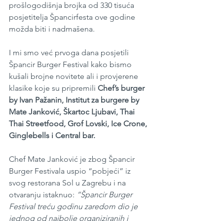
prošlogodišnja brojka od 330 tisuća 
posjetitelja Špancirfesta ove godine 
možda biti i nadmašena.
I mi smo već prvoga dana posjetili 
Špancir Burger Festival kako bismo 
kušali brojne novitete ali i provjerene 
klasike koje su pripremili 
Chef’s burger 
by Ivan Pažanin, Institut za burgere by 
Mate Janković, Škartoc Ljubavi, Thai 
Thai Streetfood, Grof Lovski, Ice Crone, 
Ginglebells i Central bar.
Chef Mate Janković je zbog Špancir 
Burger Festivala uspio “pobjeći” iz 
svog restorana Sol u Zagrebu i na 
otvaranju istaknuo:
 “Špancir Burger 
Festival treću godinu zaredom dio je 
jednog od najbolje organiziranih i 