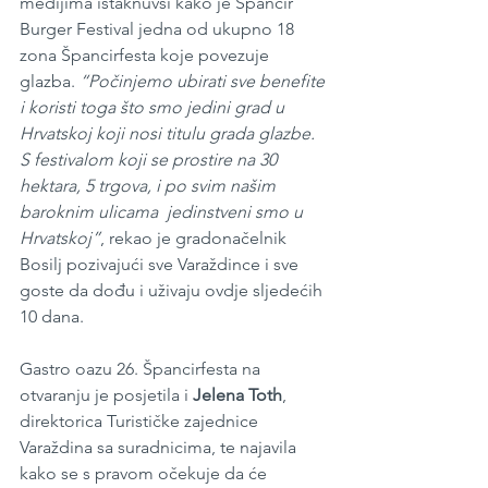
medijima istaknuvši kako je Špancir 
Burger Festival jedna od ukupno 18 
zona Špancirfesta koje povezuje 
glazba. 
“Počinjemo ubirati sve benefite 
i koristi toga što smo jedini grad u 
Hrvatskoj koji nosi titulu grada glazbe. 
S festivalom koji se prostire na 30 
hektara, 5 trgova, i po svim našim 
baroknim ulicama  jedinstveni smo u 
Hrvatskoj”
, rekao je gradonačelnik 
Bosilj pozivajući sve Varaždince i sve 
goste da dođu i uživaju ovdje sljedećih 
10 dana.
Gastro oazu 26. Špancirfesta na 
otvaranju je posjetila i
 Jelena Toth
, 
direktorica Turističke zajednice 
Varaždina sa suradnicima, te najavila 
kako se s pravom očekuje da će 