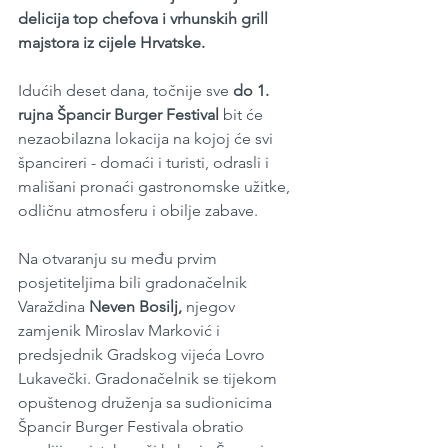
delicija top chefova i vrhunskih grill 
majstora iz cijele Hrvatske.
Idućih deset dana, točnije sve 
do 1. 
rujna Špancir Burger Festival
 bit će 
nezaobilazna lokacija na kojoj će svi 
špancireri - domaći i turisti, odrasli i 
mališani pronaći gastronomske užitke, 
odličnu atmosferu i obilje zabave.
Na otvaranju su među prvim 
posjetiteljima bili gradonačelnik 
Varaždina 
Neven Bosilj,
 njegov 
zamjenik Miroslav Marković i 
predsjednik Gradskog vijeća Lovro 
Lukavečki. Gradonačelnik se tijekom 
opuštenog druženja sa sudionicima 
Špancir Burger Festivala obratio 