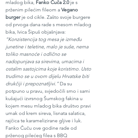
mladog bika, 
Fanko Čuča 2.0
 je s 
prženim pilećim fileom a 
Vegano 
burger 
je od cikle. Zašto svoje burgere 
od prvoga dana rade s mesom mladog 
bika, Ivica Šipuš objašnjava: 
“Konzistencija tog mesa je između 
junetine i teletine, malo je suše, nema 
toliko masnoće i odlično se 
nadopunjava sa sirevima, umacima i 
ostalim sastojcima koje koristimo. Usto 
trudimo se u ovom dijelu Hrvatske biti 
drukčiji i prepoznatljivi.”
 Da su 
potpuno u pravu, svjedočili smo i sami 
kušajući izvrsnog Šumskog fakina u 
kojem mesu mladog bika društvo pravi 
umak od krem sireva, lisnata salatica, 
rajčica te karamelizirane gljive i luk. 
Fanko Čuču ove godine rade od 
prženog pilećeg filea s BBQ 