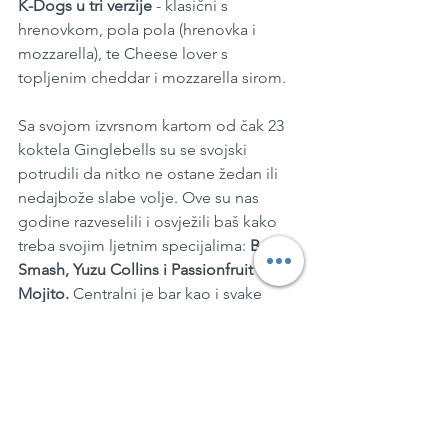
K-Dogs u tri verzije 
- klasični s 
hrenovkom, pola pola (hrenovka i 
mozzarella), te Cheese lover s 
topljenim cheddar i mozzarella sirom.
Sa svojom izvrsnom kartom od čak 23 
koktela Ginglebells su se svojski 
potrudili da nitko ne ostane žedan ili 
nedajbože slabe volje. Ove su nas 
godine razveselili i osvježili baš kako 
treba svojim ljetnim specijalima: 
Basil 
Smash, Yuzu Collins i Passionfruit 
Mojito. 
Centralni je bar kao i svake 
godine izvrsno opremljen ledenim 
Panom, vrhunskim vinima, domaćim 
rakijama i bogatim izborom 
bezalkoholnih pića, a  za posebnu je 
pohvalu što nema čekanja jer goste 
služe s čak tri strane kućice, i to brzo, 