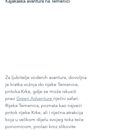
Kajakaška avantura na Temenici
Za ljubitelje vodenih avantura, dovoljna 
je kratka vožnja do rijeke Temenice, 
pritoka Krke, gdje se može iskusiti 
pravi 
Green Adventure 
riječni safari. 
Rijeka Temenica, poznata kao najveći 
pritok rijeke Krke, ali i riječna atrakcija 
koja u velikom dijelu svojeg toka teče 
ponornicom, prolazi kroz slikovite 