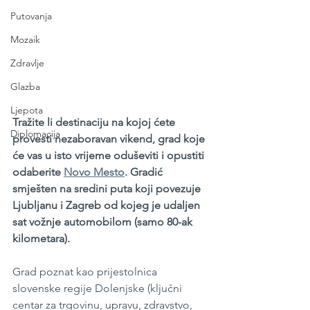
Putovanja
Mozaik
Zdravlje
Glazba
Ljepota
Tražite li destinaciju na kojoj ćete 
Diplomacija
provesti nezaboravan vikend, grad koje 
će vas u isto vrijeme oduševiti i opustiti 
odaberite 
Novo Mesto
. Gradić 
smješten na sredini puta koji povezuje 
Ljubljanu i Zagreb od kojeg je udaljen 
sat vožnje automobilom (samo 80-ak 
kilometara). 
Grad poznat kao prijestolnica 
slovenske regije Dolenjske (ključni 
centar za trgovinu, upravu, zdravstvo, 