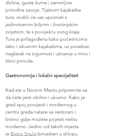
doline, guste šume i zanimljive 
prirodne zavoje. Tijekom kajakaške 
ture, vodiči će vas upoznati s 
jedinstvenim biljnim i životinjskim 
svijetom, te s poviješću ovog kraja. 
Tura je prilagođena kako početnicima 
tako i iskusnim kajakašima, uz poseban 
naglasak na sigurnost i uživanje u miru i 
tišini prirode.
Gastronomija i lokalni specijaliteti
Kad ste u Novom Mestu pripremite se 
da ćete jesti obilno i ukusno. Kako je 
grad spoj povijesti i modernog u 
centru grada nalaze se restorani i 
bistroi gdje možete pojesti nešto 
moderno. Jedno od takvih mjesta 
je 
Bistro Situla
 (smješten u sklopu 