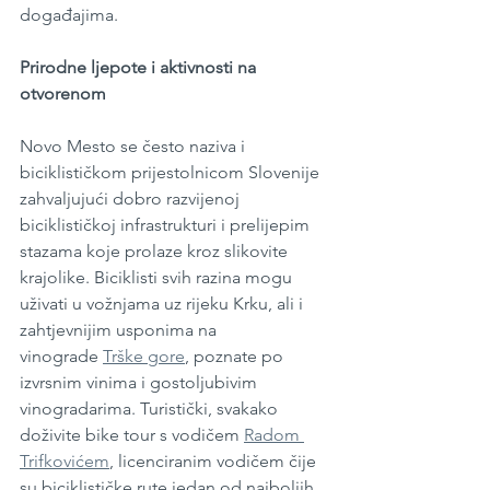
događajima.
Prirodne ljepote i aktivnosti na 
otvorenom
Novo Mesto se često naziva i 
biciklističkom prijestolnicom Slovenije 
zahvaljujući dobro razvijenoj 
biciklističkoj infrastrukturi i prelijepim 
stazama koje prolaze kroz slikovite 
krajolike. Biciklisti svih razina mogu 
uživati u vožnjama uz rijeku Krku, ali i 
zahtjevnijim usponima na 
vinograde 
Trške gore
, poznate po 
izvrsnim vinima i gostoljubivim 
vinogradarima. Turistički, svakako 
doživite bike tour s vodičem 
Radom 
Trifkovićem
, licenciranim vodičem čije 
su biciklističke rute jedan od najboljih 