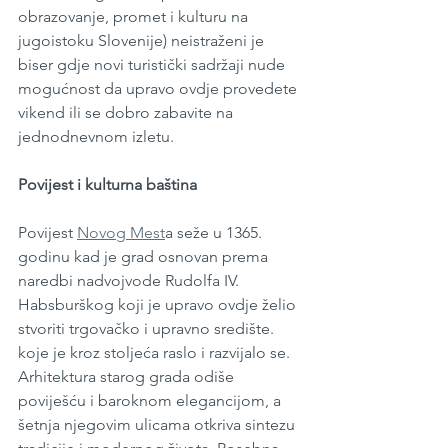
obrazovanje, promet i kulturu na 
jugoistoku Slovenije) neistraženi je 
biser gdje novi turistički sadržaji nude 
mogućnost da upravo ovdje provedete 
vikend ili se dobro zabavite na 
jednodnevnom izletu.
Povijest i kulturna baština
Povijest 
Novog Mest
a seže u 1365. 
godinu kad je grad osnovan prema 
naredbi nadvojvode Rudolfa IV. 
Habsburškog koji je upravo ovdje želio 
stvoriti trgovačko i upravno središte. 
koje je kroz stoljeća raslo i razvijalo se. 
Arhitektura starog grada odiše 
poviješću i baroknom elegancijom, a 
šetnja njegovim ulicama otkriva sintezu 