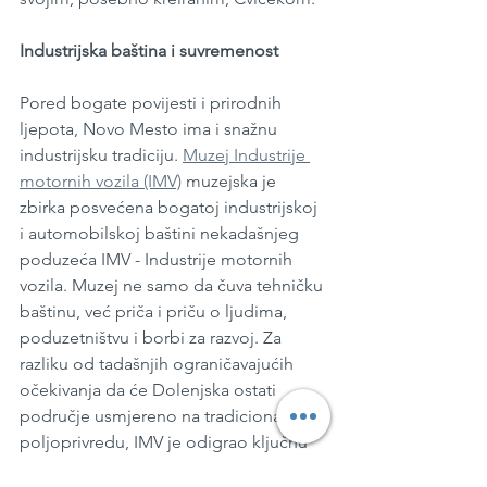
Industrijska baština i suvremenost
Pored bogate povijesti i prirodnih 
ljepota, Novo Mesto ima i snažnu 
industrijsku tradiciju. 
Muzej Industrije 
motornih vozila (IMV)
 muzejska je 
zbirka posvećena bogatoj industrijskoj 
i automobilskoj baštini nekadašnjeg 
poduzeća IMV - Industrije motornih 
vozila. Muzej ne samo da čuva tehničku 
baštinu, već priča i priču o ljudima, 
poduzetništvu i borbi za razvoj. Za 
razliku od tadašnjih ograničavajućih 
očekivanja da će Dolenjska ostati 
područje usmjereno na tradicionalnu 
poljoprivredu, IMV je odigrao ključnu 
ulogu u modernizaciji i industrijalizaciji 