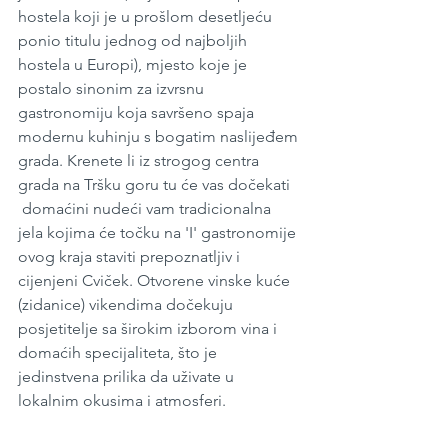
hostela koji je u prošlom desetljeću 
ponio titulu jednog od najboljih 
hostela u Europi), mjesto koje je 
postalo sinonim za izvrsnu 
gastronomiju koja savršeno spaja 
modernu kuhinju s bogatim naslijeđem 
grada. Krenete li iz strogog centra 
grada na Tršku goru tu će vas dočekati 
 domaćini nudeći vam tradicionalna 
jela kojima će točku na 'I' gastronomije 
ovog kraja staviti prepoznatljiv i 
cijenjeni Cviček. Otvorene vinske kuće 
(zidanice) vikendima dočekuju 
posjetitelje sa širokim izborom vina i 
domaćih specijaliteta, što je 
jedinstvena prilika da uživate u 
lokalnim okusima i atmosferi.