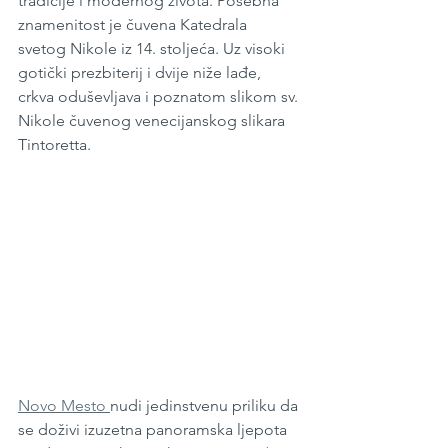
tradicije i modernog života. Posebna 
znamenitost je čuvena Katedrala 
svetog Nikole iz 14. stoljeća. Uz visoki 
gotički prezbiterij i dvije niže lađe, 
crkva oduševljava i poznatom slikom sv. 
Nikole čuvenog venecijanskog slikara 
Tintoretta. 
Novo Mesto 
nudi jedinstvenu priliku da 
se doživi izuzetna panoramska ljepota 