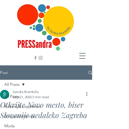
Post
All Posts
Sandra Brambilla
All Posts
Sep 21, 2025
5 min read
Otkrijte Novo mesto, biser
Kultura & umjetnost
Slovenije nedaleko Zagreba
Enogastronomija
Moda