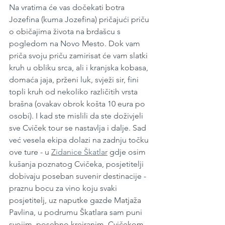
Na vratima će vas dočekati botra 
Jozefina (kuma Jozefina) pričajući priču 
o običajima života na brdašcu s 
pogledom na Novo Mesto. Dok vam 
priča svoju priču zamirisat će vam slatki 
kruh u obliku srca, ali i kranjska kobasa, 
domaća jaja, prženi luk, svježi sir, fini 
topli kruh od nekoliko različitih vrsta 
brašna (ovakav obrok košta 10 eura po 
osobi). I kad ste mislili da ste doživjeli 
sve Cviček tour se nastavlja i dalje. Sad 
već vesela ekipa dolazi na zadnju točku 
ove ture - u 
Zidanice Škatlar
 gdje osim 
kušanja poznatog Cvičeka, posjetitelji 
dobivaju poseban suvenir destinacije - 
praznu bocu za vino koju svaki 
posjetitelj, uz naputke gazde Matjaža 
Pavlina, u podrumu Škatlara sam puni 
svojim, posebno kreiranim, Cvičekom.