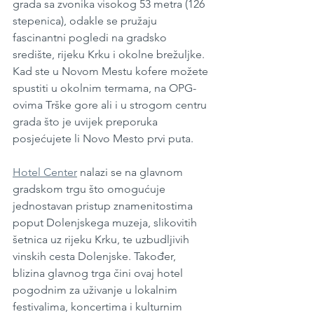
grada sa zvonika visokog 53 metra (126 
stepenica), odakle se pružaju 
fascinantni pogledi na gradsko 
središte, rijeku Krku i okolne brežuljke. 
Kad ste u Novom Mestu kofere možete 
spustiti u okolnim termama, na OPG-
ovima Trške gore ali i u strogom centru 
grada što je uvijek preporuka 
posjećujete li Novo Mesto prvi puta. 
Hotel Center
 nalazi se na glavnom 
gradskom trgu što omogućuje 
jednostavan pristup znamenitostima 
poput Dolenjskega muzeja, slikovitih 
šetnica uz rijeku Krku, te uzbudljivih 
vinskih cesta Dolenjske. Također, 
blizina glavnog trga čini ovaj hotel 
pogodnim za uživanje u lokalnim 
festivalima, koncertima i kulturnim 