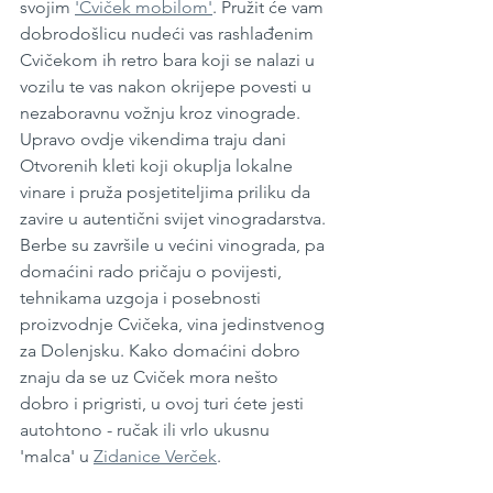
svojim 
'Cviček mobilom'
. Pružit će vam 
dobrodošlicu nudeći vas rashlađenim 
Cvičekom ih retro bara koji se nalazi u 
vozilu te vas nakon okrijepe povesti u 
nezaboravnu vožnju kroz vinograde. 
Upravo ovdje vikendima traju dani 
Otvorenih kleti koji okuplja lokalne 
vinare i pruža posjetiteljima priliku da 
zavire u autentični svijet vinogradarstva. 
Berbe su završile u većini vinograda, pa 
domaćini rado pričaju o povijesti, 
tehnikama uzgoja i posebnosti 
proizvodnje Cvičeka, vina jedinstvenog 
za Dolenjsku. Kako domaćini dobro 
znaju da se uz Cviček mora nešto 
dobro i prigristi, u ovoj turi ćete jesti 
autohtono - ručak ili vrlo ukusnu 
'malca' u 
Zidanice Verček
. 