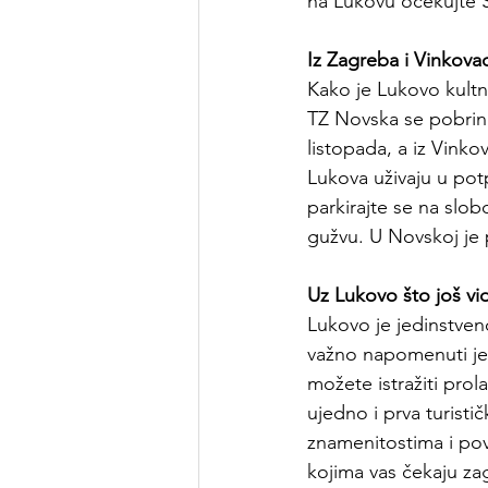
na Lukovu očekujte 
Iz Zagreba i Vinkov
Kako je Lukovo kultna 
TZ Novska se pobrinu
listopada, a iz Vink
Lukova uživaju u po
parkirajte se na sl
gužvu. U Novskoj je 
Uz
 Lukovo što još vi
Lukovo je jedinstveno
važno napomenuti je 
možete istražiti prolaz
ujedno i prva turisti
znamenitostima i po
kojima vas čekaju za