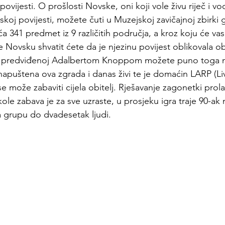
 povijesti. O prošlosti Novske, oni koji vole živu riječ i vo
koj povijesti, možete čuti u 
Muzejskoj zavičajnoj zbirki 
 341 predmet iz 9 različitih područja, a kroz koju će vas 
te Novsku shvatit ćete da je njezinu povijest oblikovala ob
ji, predviđenoj Adalbertom Knoppom možete puno toga na
apuštena ova zgrada i danas živi te je domaćin LARP (Li
 se može zabaviti cijela obitelj. Rješavanje zagonetki prola
le zabava je za sve uzraste, u prosjeku igra traje 90-ak m
a grupu do dvadesetak ljudi.