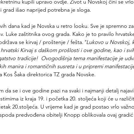
kretninu kupili upravo ovdje. Život u Novskoj čini se vrlo 
bi grad išao naprijed potrebna je sloga. 
ovih dana kad je Novska u retro looku. Sve je spremno z
. Luke zaštitnika ovog grada. Kako je to pravilo hrvatske 
država se kirvaj / proštenje / fešta.
"Lukovo u Novskoj, k
e hrvatski Kirvaj s daškom prošlosti i ove godine, kao i sv
stvo tradicije!  Ovogodišnja tema manifestacije je udvar
h manira i romantičnih susreta i u pripremi manifestacij
a Kos Šaka direktorica 
TZ grada Novske
. 
 da se i ove godine pazi na svaki i najmanji detalj najavil
timima iz kraja 19. i početka 20. stoljeća koji će u različ
etak 20.stoljeća. U vrijeme kad je grad postao vrlo važno
ospoda predvođena obitelji Knopp oblikovala ovaj gradi