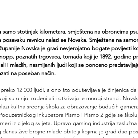
 samo stotinjak kilometara, smještena na obroncima psu
 posavsku ravnicu nalazi se 
Novska
. Smještena na samo
upanije Novska je grad nevjerojatno bogate povijesti koj
Knopp, poznatih trgovaca, tornada koji je 1892. godine p
ali i mladih, nasmijanih ljudi koji se ponosno predstavlja
zati na poseban način.
preko 12 000 ljudi, a ono što oduševljava je činjenica da 
oji su u njoj rođeni ali i otkrivaju je mnogi stranci. 
Novsk
lazi kultna srednja škola za obrazovanje budućih gamera, 
 Poduzetničkog inkubatora 
Pismo
 i Pismo 2 gdje se školuj
ameri iz cijelog svijeta. Upravo gaming industrija zaslužna
 danas žive brojne mlade obitelji kojima je grad dao po