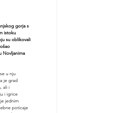
njskog gorja s 
m istoku 
u su oblikovali 
rošao 
ju Novljanima 
se u nju 
a 
je grad 
ali i 
u i igrice 
 je jednim 
sebne poticaje 