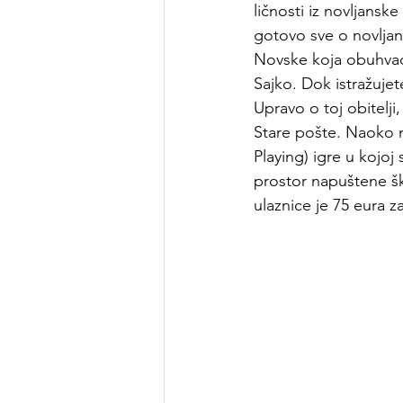
ličnosti iz novljanske
gotovo sve o novljans
Novske 
koja obuhvaća
Sajko
. Dok istražuje
Upravo o toj obitel
Stare pošte. Naoko n
Playing) igre u kojoj
prostor napuštene ško
ulaznice je 75 eura z