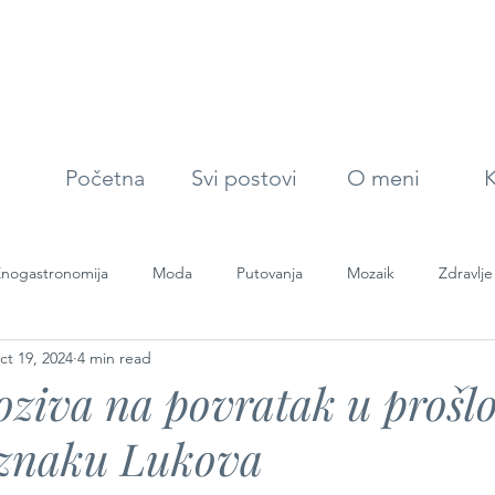
Početna
Svi postovi
O meni
K
nogastronomija
Moda
Putovanja
Mozaik
Zdravlje
ct 19, 2024
4 min read
ziva na povratak u prošlo
 znaku Lukova