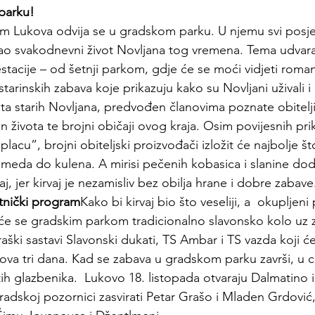
parku!
am 
Lukov
a odvija se u gradskom parku. U njemu svi posje
edao svakodnevni život Novljana tog vremena. Tema udvar
stacije – od šetnji parkom, gdje će se moći vidjeti romant
arinskih zabava koje prikazuju kako su Novljani uživali i o
ta starih Novljana, predvođen članovima poznate obitelji
in života te brojni običaji ovog kraja. Osim povijesnih pri
cu”, brojni obiteljski proizvođači izložit će najbolje što
i meda do kulena. A mirisi pečenih kobasica i slanine do
aj, jer kirvaj je nezamisliv bez obilja hrane i dobre zabave
tnički program
Kako bi kirvaj bio što veseliji, a  okupljeni p
t će se gradskim parkom tradicionalno slavonsko kolo uz 
raški sastavi Slavonski dukati, TS Ambar i TS vazda koji će 
va tri dana. Kad se zabava u gradskom parku završi, u c
ih glazbenika.  Lukovo 18. listopada otvaraju Dalmatino i
radskoj pozornici zasvirati Petar Grašo i Mladen Grdović,