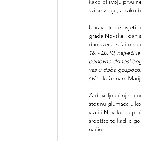
kako bi svoju prvu ne
svi se znaju, a kako 
Upravo to se osjeti 
grada Novske i dan sv
dan sveca zaštitnika o
16. - 20.10, najveći j
ponovno donosi bogat
vas u doba gospodski
svi"
 - kaže nam Marij
Zadovoljna činjenicom
stotinu glumaca u kos
vratiti Novsku na poč
središte te kad je g
način.