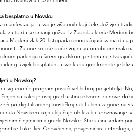
Šimu Jovanovca i Džentlmeni.
aca besplatno u Novsku
manifestacija, a sve je više onih koji žele doživjeti tradici
la za to da se smanji gužva. Iz Zagreba kreće Medeni bu
ovaca Medeni vlak 20. listopada omogućujući svima da u
tpunosti. Za one koji će doći svojim automobilom mala 
obodnom parkingu u širem gradskom prstenu ne stvarajuć
parking uvijek besplatan, a sve kuda god krenete je blizu
djeti u Novskoj?
 i sigurno će program privući veliki broj posjetitelja. No,
činjenica kako je ovaj grad uistinu otvoren za nove doživ
eći po digitaliziranoj turističkoj ruti 
Lukina zagonetna st
čka ruta Novskom koja uključuje obilazak i upoznavanje sa
vijesnim činjenicama grada Novske. Stazu čini sedam pu
gonetke Luke Ilića Oriovčanina, povjesničara i etnologa, 