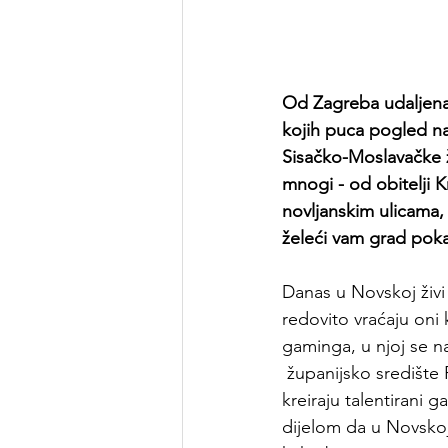
Od Zagreba udaljena
kojih puca pogled na
Sisačko-Moslavačke ž
mnogi - od obitelji 
novljanskim ulicama, 
želeći vam grad poka
Danas u Novskoj živi 
redovito vraćaju oni k
gaminga, u njoj se na
 županijsko središte
kreiraju talentirani g
dijelom da u Novskoj