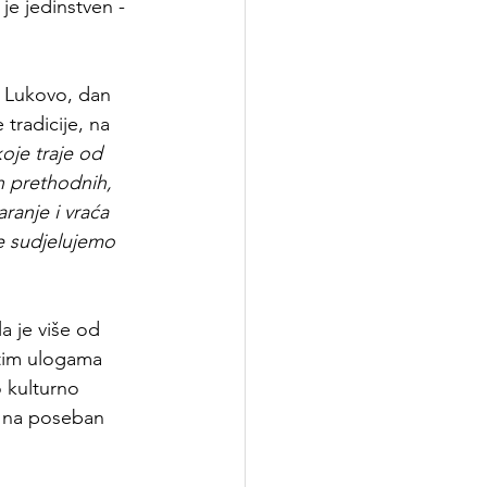
je jedinstven - 
a Lukovo, dan 
tradicije, na 
oje traje od 
ih prethodnih, 
anje i vraća 
e sudjelujemo 
a je više od 
itim ulogama 
 kulturno 
ć na poseban 