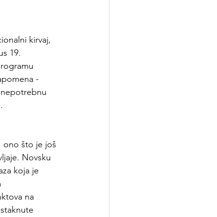
onalni kirvaj, 
s 19. 
 programu 
napomena - 
i nepotrebnu 
.
 ono što je još 
ljaje. Novsku 
aza
 koja je 
 
nktova na 
istaknute 