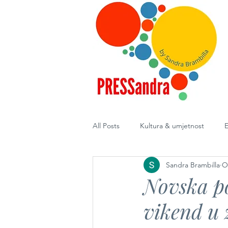
All Posts
Kultura & umjetnost
E
Sandra Brambilla
O
Diplomacija
Novska po
vikend u