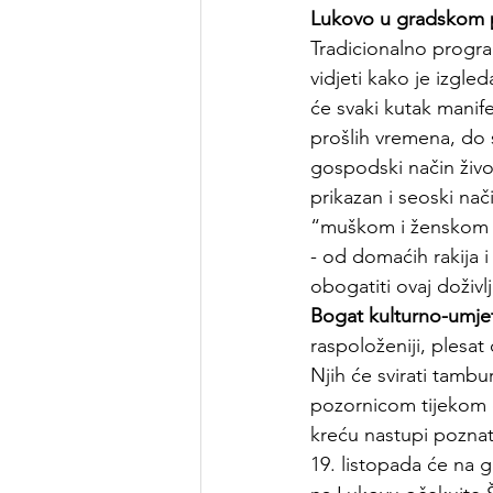
Lukovo
 u gradskom 
Tradicionalno progr
vidjeti kako je izgl
će svaki kutak manife
prošlih vremena, do st
gospodski način živo
prikazan i seoski nač
“muškom i ženskom pla
- od domaćih rakija 
obogatiti ovaj doživlj
Bogat kulturno-umje
raspoloženiji, plesa
Njih će svirati tambu
pozornicom tijekom o
kreću nastupi poznat
19. listopada će na g