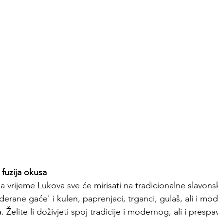
 fuzija okusa
za vrijeme Lukova sve će mirisati na tradicionalne slavonsk
erane gaće' i kulen, paprenjaci, trganci, gulaš, ali i mod
 Želite li doživjeti spoj tradicije i modernog, ali i prespava