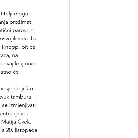
titelji mogu 
anja prožimat 
ični parovi iz 
svojili srca. Uz 
 Knopp, bit će 
kaza, na 
 ovaj kraj nudi 
datno će 
.
osjetitelji što 
zvuk tambura. 
se izmjenjivati 
entru grada 
 Matija Cvek, 
 a 20. listopada 