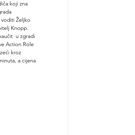
diča koji zna 
grada 
voditi 
Željko 
itelj Knopp. 
učit  u zgradi 
ve Action Role 
zeći kroz 
inuta, a cijena 