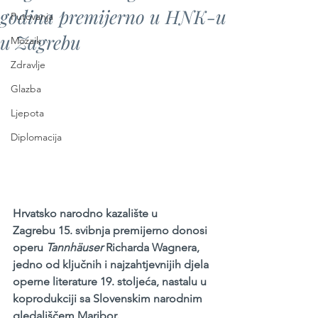
godina premijerno u HNK-u
Putovanja
u Zagrebu
Mozaik
Zdravlje
Glazba
Ljepota
Diplomacija
Hrvatsko narodno kazalište u 
Zagrebu 15. svibnja premijerno donosi 
operu 
Tannhäuser 
Richarda Wagnera, 
jedno od ključnih i najzahtjevnijih djela 
operne literature 19. stoljeća, nastalu u 
koprodukciji sa Slovenskim narodnim 
gledališčem Maribor. 