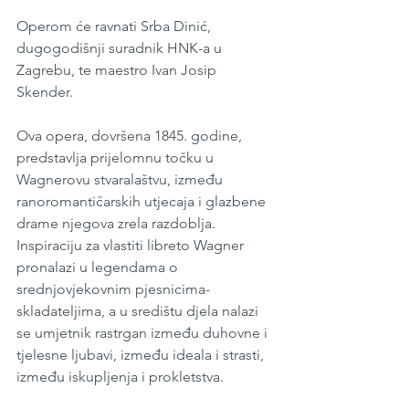
Operom će ravnati Srba Dinić, 
dugogodišnji suradnik HNK-a u 
Zagrebu, te maestro Ivan Josip 
Skender.
Ova opera, dovršena 1845. godine, 
predstavlja prijelomnu točku u 
Wagnerovu stvaralaštvu, između 
ranoromantičarskih utjecaja i glazbene 
drame njegova zrela razdoblja. 
Inspiraciju za vlastiti libreto Wagner 
pronalazi u legendama o 
srednjovjekovnim pjesnicima-
skladateljima, a u središtu djela nalazi 
se umjetnik rastrgan između duhovne i 
tjelesne ljubavi, između ideala i strasti, 
između iskupljenja i prokletstva.