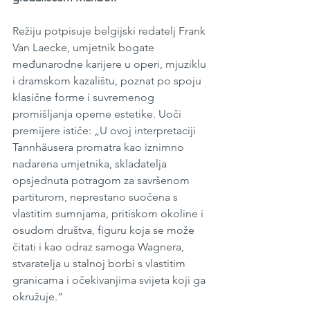
Režiju potpisuje belgijski redatelj Frank 
Van Laecke, umjetnik bogate 
međunarodne karijere u operi, mjuziklu 
i dramskom kazalištu, poznat po spoju 
klasične forme i suvremenog 
promišljanja operne estetike. Uoči 
premijere ističe: „U ovoj interpretaciji 
Tannhäusera promatra kao iznimno 
nadarena umjetnika, skladatelja 
opsjednuta potragom za savršenom 
partiturom, neprestano suočena s 
vlastitim sumnjama, pritiskom okoline i 
osudom društva, figuru koja se može 
čitati i kao odraz samoga Wagnera, 
stvaratelja u stalnoj borbi s vlastitim 
granicama i očekivanjima svijeta koji ga 
okružuje.”