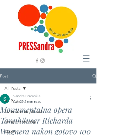
Post
All Posts
Sandra Brambilla
All Posts
Apr 29
2 min read
Monumentalna opera
Kultura & umjetnost
Tannhäuser Richarda
Enogastronomija
Wagnera nakon gotovo 100
Moda