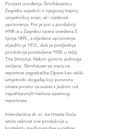
Povijest izvođenja 
Tannhäusera
 u 
Zagrebu svjedoči o njegovoj trajnoj 
umjetničkoj snazi, ali i rijetkosti 
uprizorenja. Prvi je put u produkciji 
HNK-a u Zagrebu opera izvedena 5. 
lipnja 1895., a sljedeće uprizorenje 
slijedilo je 1912., dok je posljednja 
produkcija postavljena 1930. u režiji 
Tita Strozzija. Nakon gotovo jednoga 
stoljeća, 
Tannhäuser
 se vraća na 
repertoar zagrebačke Opere kao veliki 
umjetnički događaj koji ponovno 
otvara prostor za susret s jednim od 
najzahtjevnijih naslova opernog 
repertoara.
Intendantica dr. sc. Iva Hraste Sočo 
ističe važnost ove produkcije u 
kontekstu međunarodne suradnje: