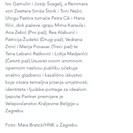
Ivo Gamulin i Josip Švagelj, a Reinmara 
von Zwetera Siniša Štork i Toni Nežić. 
Ulogu Pastira tumače Petra Cik i Hana 
Ilčić, dok paževe igraju Mima Karaula i 
Ana Zebić (Prvi paž), Rea Alaburić i 
Patricija Žudetić (Drugi paž), Vedrana 
Zrnić i Marija Posavac (Treći paž) te 
Tena Lebarić Rašković i Lidija Madjerčić 
(Četvrti paž).Ususret ovom iznimnom 
opernom naslovu publiku očekuje 
snažno glazbeno i kazališno iskustvo 
koje otvara temeljna pitanja umjetnosti, 
identiteta i ljudske potrage za idealom 
ljepote.Partner premijere je 
Veleposlanstvo Kraljevine Belgije u 
Zagrebu.
Foto: Mara Bratoš/HNK u Zagrebu