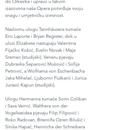
do Orkestra i upravo u takvim 
izazovima naša Opera potvrđuje svoju 
snagu i umjetničku izvrsnost. 
Naslovnu ulogu Tannhäusera tumače 
Eric Laporte i Bryan Register, dok u 
ulozi Elizabete nastupaju Valentina 
Fijačko Kobić, Evelin Novak i Maja 
Sremec (studijski). Veneru pjevaju 
Dubravka Šeparović Mušović i Sofija 
Petrović, a Wolframa von Eschenbacha 
Jaka Mihelač, Ljubomir Puškarić i Jurica 
Jurasić Kapun (studijski). 
Ulogu Hermanna tumače Sorin Coliban 
i Sava Vemić. Walthera von der 
Vogelweidea pjevaju Filip Filipović i 
Roko Radovan, Biterolfa Ozren Bilušić i 
Siniša Hapač, Heinricha der Schreibera 