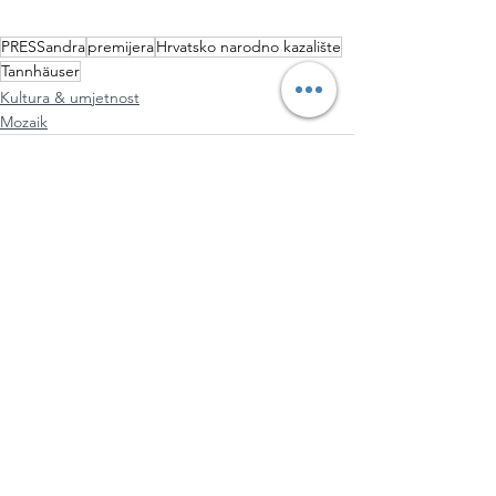
PRESSandra
premijera
Hrvatsko narodno kazalište
Tannhäuser
Kultura & umjetnost
Mozaik
See All
Recent Posts