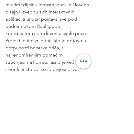
multimedijalnu infrastrukturu, a Novena 
dizajn i izvedbu svih interaktivnih 
aplikacija unutar postava, sve pod 
budnim okom Real grupe, 
koordinatora i producenta cijele priče. 
Projekt je tim vrijedniji što je gotovo u 
potpunosti hrvatska priča, s 
najrenomiranijim domaćim 
stručnjacima koji su, jasno je već sada, 
stvorili nešto veliko i povijesno, za 
buduće naraštaje, čija će se prava 
vrijednost, baš kao što je riječ sa svim 
svjetskim muzejima, vidjeti tek za 
nekoliko desetljeća.
PRESSandra
Ante Vrban
Moneterra
Muzej novca Hrvatske narodne banke
Kultura & umjetnost