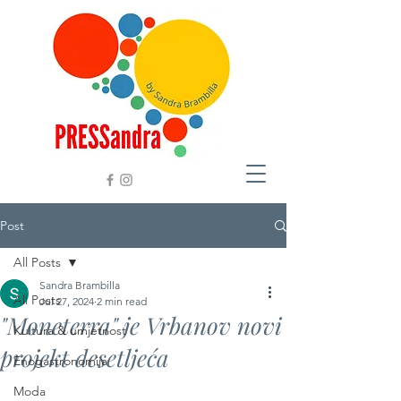
Post
All Posts
Sandra Brambilla
All Posts
Jul 27, 2024
2 min read
"Moneterra" je Vrbanov novi
Kultura & umjetnost
projekt desetljeća
Enogastronomija
Moda