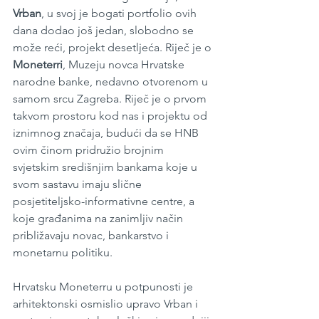
Vrban
, u svoj je bogati portfolio ovih 
dana dodao još jedan, slobodno se 
može reći, projekt desetljeća. Riječ je o 
Moneterri
, Muzeju novca Hrvatske 
narodne banke, nedavno otvorenom u 
samom srcu Zagreba. Riječ je o prvom 
takvom prostoru kod nas i projektu od 
iznimnog značaja, budući da se HNB 
ovim činom pridružio brojnim 
svjetskim središnjim bankama koje u 
svom sastavu imaju slične 
posjetiteljsko-informativne centre, a 
koje građanima na zanimljiv način 
približavaju novac, bankarstvo i 
monetarnu politiku.
Hrvatsku Moneterru u potpunosti je 
arhitektonski osmislio upravo Vrban i 