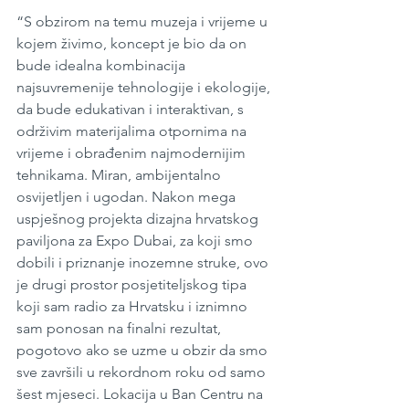
“S obzirom na temu muzeja i vrijeme u 
kojem živimo, koncept je bio da on 
bude idealna kombinacija 
najsuvremenije tehnologije i ekologije, 
da bude edukativan i interaktivan, s 
održivim materijalima otpornima na 
vrijeme i obrađenim najmodernijim 
tehnikama. Miran, ambijentalno 
osvijetljen i ugodan. Nakon mega 
uspješnog projekta dizajna hrvatskog 
paviljona za Expo Dubai, za koji smo 
dobili i priznanje inozemne struke, ovo 
je drugi prostor posjetiteljskog tipa 
koji sam radio za Hrvatsku i iznimno 
sam ponosan na finalni rezultat, 
pogotovo ako se uzme u obzir da smo 
sve završili u rekordnom roku od samo 
šest mjeseci. Lokacija u Ban Centru na 