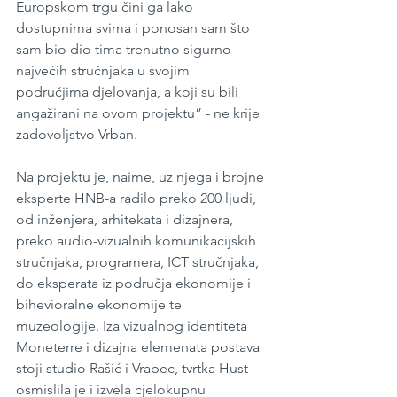
Europskom trgu čini ga lako 
dostupnima svima i ponosan sam što 
sam bio dio tima trenutno sigurno 
najvećih stručnjaka u svojim 
područjima djelovanja, a koji su bili 
angažirani na ovom projektu” - ne krije 
zadovoljstvo Vrban.
Na projektu je, naime, uz njega i brojne 
eksperte HNB-a radilo preko 200 ljudi, 
od inženjera, arhitekata i dizajnera, 
preko audio-vizualnih komunikacijskih 
stručnjaka, programera, ICT stručnjaka, 
do eksperata iz područja ekonomije i 
bihevioralne ekonomije te 
muzeologije. Iza vizualnog identiteta 
Moneterre i dizajna elemenata postava 
stoji studio Rašić i Vrabec, tvrtka Hust 
osmislila je i izvela cjelokupnu 