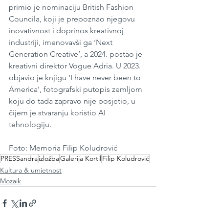
primio je nominaciju British Fashion 
Councila, koji je prepoznao njegovu 
inovativnost i doprinos kreativnoj 
industriji, imenovavši ga ‘Next 
Generation Creative’, a 2024. postao je 
kreativni direktor Vogue Adria. U 2023. 
objavio je knjigu ‘I have never been to 
America’, fotografski putopis zemljom 
koju do tada zapravo nije posjetio, u 
čijem je stvaranju koristio AI 
tehnologiju.
Foto: Memoria Filip Koludrović
PRESSandra
izložba
Galerija Kortil
Filip Koludrović
Kultura & umjetnost
Mozaik