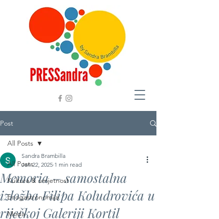
Post
All Posts
Sandra Brambilla
All Posts
Jan 22, 2025
1 min read
Memoria – samostalna
Kultura & umjetnost
izložba Filipa Koludrovića u
Enogastronomija
riječkoj Galeriji Kortil
Moda