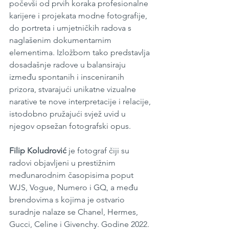
počevši od prvih koraka profesionalne 
karijere i projekata modne fotografije, 
do portreta i umjetničkih radova s 
naglašenim dokumentarnim 
elementima. Izložbom tako predstavlja 
dosadašnje radove u balansiraju 
između spontanih i insceniranih 
prizora, stvarajući unikatne vizualne 
narative te nove interpretacije i relacije, 
istodobno pružajući svjež uvid u 
njegov opsežan fotografski opus.
Filip Koludrović
 je fotograf čiji su 
radovi objavljeni u prestižnim 
međunarodnim časopisima poput 
WJS, Vogue, Numero i GQ, a među 
brendovima s kojima je ostvario 
suradnje nalaze se Chanel, Hermes, 
Gucci, Celine i Givenchy. Godine 2022. 