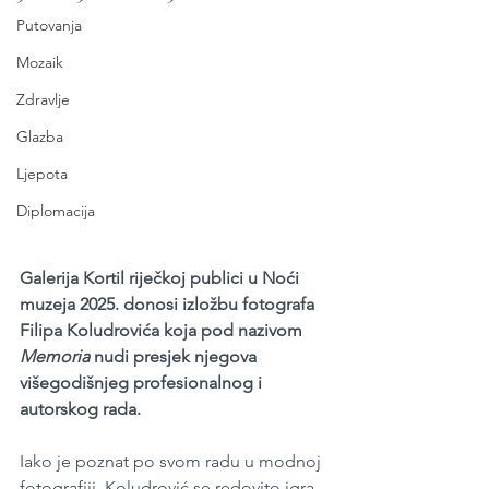
Putovanja
Mozaik
Zdravlje
Glazba
Ljepota
Diplomacija
Galerija Kortil riječkoj publici u Noći 
muzeja 2025. donosi izložbu fotografa 
Filipa Koludrovića koja pod nazivom 
Memoria
 nudi presjek njegova 
višegodišnjeg profesionalnog i 
autorskog rada.
Iako je poznat po svom radu u modnoj 
fotografiji, Koludrović se redovito igra 