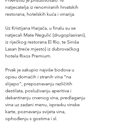
Prvenstvu je prisustvovalo 18 
natjecatelja iz renomiranih hrvatskih 
restorana, hotelskih kuća i vinarija.
Uz Kristijana Harjača, u finalu su se 
natjecali Mate Negulić (drugoplasirani), 
iz riječkog restorana El Rio, te Siniša 
Lasan (treće mjesto) iz dubrovačkog 
hotela Rixos Premium.
Prvak je sakupio najviše bodova u 
opisu domaćih i stranih vina “na 
slijepo”, prepoznavanju različitih 
destilata, posluživanju aperitiva i 
dekantiranju crvenog vina, predlaganju 
vina uz zadani menu, ispravku vinske 
karte, poznavanju svijeta vina, 
ophođenju s gostima i sl.