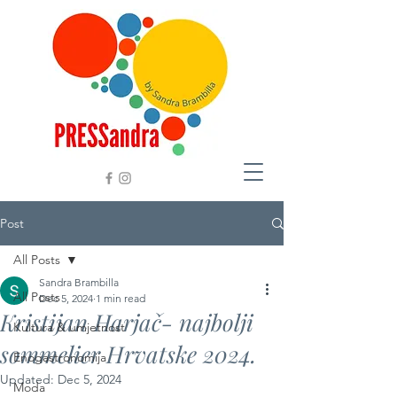
Post
All Posts
Sandra Brambilla
All Posts
Dec 5, 2024
1 min read
Kristijan Harjač- najbolji
Kultura & umjetnost
sommelier Hrvatske 2024.
Enogastronomija
Updated:
Dec 5, 2024
Moda