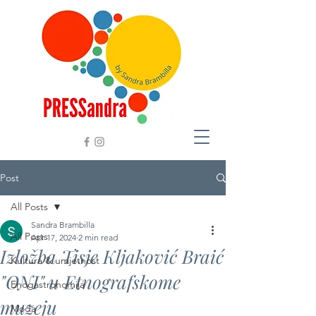
Post
All Posts
Sandra Brambilla
All Posts
Apr 17, 2024
2 min read
Izložba Tisje Kljaković Braić
Kultura & umjetnost
"ONI" u Etnografskome
Enogastronomija
muzeju
Moda