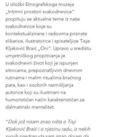
U izložbi Etnografskoga muzeja 
„Intimni prostori svakodnevice“ 
propituju se aktualne teme iz naše 
svakodnevice koje su 
kontekstualizirane i radovima priznate 
slikarice, ilustratorice i spisateljice Tisje 
Kljaković Braić „Oni“. Upravo u središtu 
umjetničkog propitivanja je 
svakodnevni život koji je ispunjen 
sitnicama, prepoznatljivim dnevnim 
rutinama i malim ritualima bračnog 
para, kao i osobnih razmišljanja 
autorice koji su ilustrirani na 
humorističan način karakterističan za 
dalmatinski mentalitet.
"
Dok još nisam znao ništa o Tisji 
Kljaković Braić i o njezinu radu, iz nekih 
svojih predrasuda sam imao dojam da 