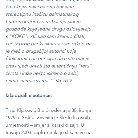
ću u knjizi naići na onu banalnu, 
stereotipnu inačicu dalmatinskog 
humora kojom se razbacuju starije 
gospođe koje jedna drugu oslovljavaju 
s "KOKE".  Ali kad sam krenuo čitati, 
već iz prvih par karikatura sam otkrio da 
je riječ o drugačijoj autorici koja 
funkcionira na principu da u što manje 
crta i riječi uhvati što autentičniju "fetu" 
života i kaže nešto iskreno o sebi, 
njima, nama i svima.
 "- Vojko V.
Iz biografije autorice:
Tisja Kljaković Braić rođena je 30. lipnja 
1979. u Splitu. Završila je Školu likovnih 
umjetnosti – smjer slikarski dizajn. U 
travnju 2003. diplomirala je slikarstvo na 