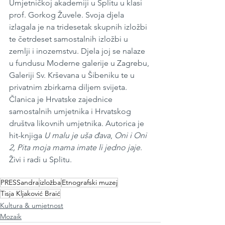
Umjetničkoj akademiji u Splitu u klasi 
prof. Gorkog Žuvele. Svoja djela 
izlagala je na tridesetak skupnih izložbi 
te četrdeset samostalnih izložbi u 
zemlji i inozemstvu. Djela joj se nalaze 
u fundusu Moderne galerije u Zagrebu, 
Galeriji Sv. Krševana u Šibeniku te u 
privatnim zbirkama diljem svijeta. 
Članica je Hrvatske zajednice 
samostalnih umjetnika i Hrvatskog 
društva likovnih umjetnika. Autorica je 
hit-knjiga 
U malu je uša đava
, 
Oni i Oni 
2, Pita moja mama imate li jedno jaje
. 
Živi i radi u Splitu.
PRESSandra
izložba
Etnografski muzej
Tisja Kljaković Braić
Kultura & umjetnost
Mozaik