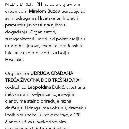
MEDIJ DIREKT
 RH 
na čelu s glavnom
urednicom 
Mirelom Buzov.
 Surađuje sa 
svim udrugama Hrvatske te ih prati i 
prezentira javnosti sva njihova 
događanja. Organizatori, 
suorganizatori i medijski pokrovitelji su 
mnogih sajmova, evenata, građanskih 
inicijativa, te prosvjeda za bolju 
Hrvatsku.
Organizator 
UDRUGA GRAĐANA 
TREĆA ŽIVOTNA DOB TREŠNJEVKA
, 
voditeljica 
Leopoldina Đukić
, svestrana 
i aktivna umirovljenica koja svojim 
članovima stalno priređuje razna 
druženja. Udruga ima vokalnu, dramsku 
i folklornu sekciju 
Zrele trešnje
, a 190 
članova uživa u svakodnevnim 
aktivnostima i dobrom društvu. 