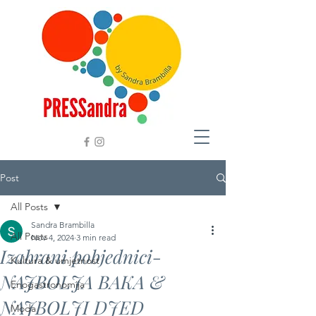
Post
All Posts
Sandra Brambilla
All Posts
Nov 4, 2024
3 min read
Izabrani pobjednici-
Kultura & umjetnost
NAJBOLJA BAKA &
Enogastronomija
NAJBOLJI DJED
Moda