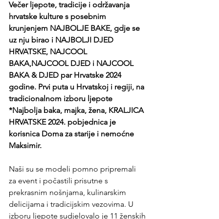
Večer ljepote, tradicije i održavanja 
hrvatske kulture s posebnim 
krunjenjem NAJBOLJE BAKE, gdje se 
uz nju birao i NAJBOLJI DJED 
HRVATSKE, NAJCOOL 
BAKA,NAJCOOL DJED i NAJCOOL 
BAKA & DJED par Hrvatske 2024 
godine. Prvi puta u Hrvatskoj i regiji, na 
tradicionalnom izboru ljepote 
*Najbolja baka, majka, žena, KRALJICA 
HRVATSKE 2024. pobjednica je 
korisnica Doma za starije i nemoćne 
Maksimir.
Naši su se modeli pomno pripremali 
za event i počastili prisutne s 
prekrasnim nošnjama, kulinarskim 
delicijama i tradicijskim vezovima. U 
izboru ljepote sudjelovalo je 11 ženskih 