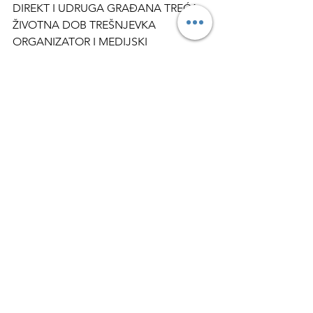
DIREKT I UDRUGA GRAĐANA TREĆA
ŽIVOTNA DOB TREŠNJEVKA
ORGANIZATOR I MEDIJSKI 
POKROVITELJ: NACIONALNI MEDIJ 
DIREKT
#PratiteNas
WEB: 
www.najboljiproizvodi.com
FB/INSTA /TWITT : NAJ proizvodi | 
Društvene mreže NACIONALNOG
MEDIJA DIREKT (najboljiproizvodi.com)
Više detalja o izboru, prijavljenim 
modelima te izvođačima, pročitajte na 
linku: 
NAJ proizvodi | Izabrani 
pobjednici-NAJBOLJA BAKA & 
NAJBOLJI DJED HRVATSKE & 
NAJCOOL BRAČNI PAR HRVATSKE 
2024