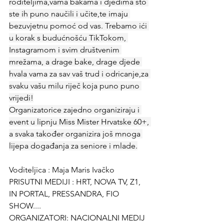
roditeljima,vama bakama i djedima što 
ste ih puno naučili i učite,te imaju 
bezuvjetnu pomoć od vas. Trebamo ići 
u korak s budućnošću TikTokom, 
Instagramom i svim društvenim 
mrežama, a drage bake, drage djede 
hvala vama za sav vaš trud i odricanje,za 
svaku vašu milu riječ koja puno puno 
vrijedi!
Organizatorice zajedno organiziraju i 
event u lipnju Miss Mister Hrvatske 60+, 
a svaka također organizira još mnoga 
lijepa događanja za seniore i mlade.
Voditeljica : Maja Maris Ivačko
PRISUTNI MEDIJI : HRT, NOVA TV, Z1, 
IN PORTAL, PRESSANDRA, FIO 
SHOW....
ORGANIZATORI: NACIONALNI MEDIJ 