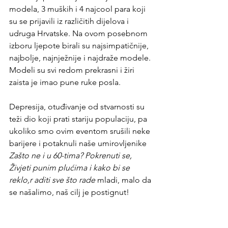
modela, 3 muških i 4 najcool para koji 
su se prijavili iz različitih dijelova i 
udruga Hrvatske. Na ovom posebnom 
izboru ljepote birali su najsimpatičnije, 
najbolje, najnježnije i najdraže modele. 
Modeli su svi redom prekrasni i žiri 
zaista je imao pune ruke posla. 
Depresija, otuđivanje od stvarnosti su 
teži dio koji prati stariju populaciju, pa 
ukoliko smo ovim eventom srušili neke 
barijere i potaknuli naše umirovljenike 
Zašto ne i u 60-tima? Pokrenuti se, 
Živjeti punim plućima i kako bi se 
reklo,r aditi sve što rade 
mladi, malo da 
se našalimo, naš cilj je postignut!