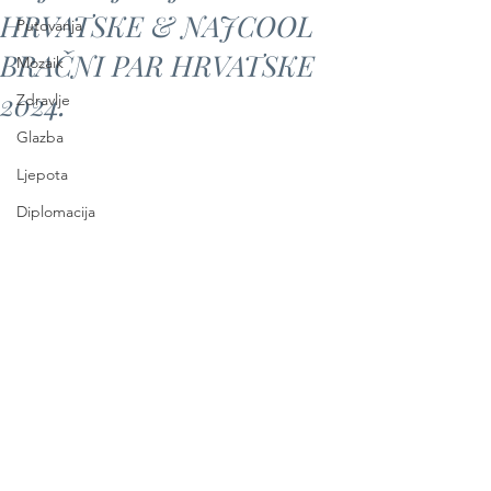
HRVATSKE & NAJCOOL
Putovanja
BRAČNI PAR HRVATSKE
Mozaik
2024.
Zdravlje
Glazba
Ljepota
Diplomacija