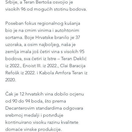
Srbije, a Teran Bertoša osvojio je 
visokih 96 od mogućih stotinu bodova.
Poseban fokus regionalnog kušanja 
bio je na crnim vinima i autohtonim 
sortama. Boje Hrvatske branilo je 37 
uzoraka, a osim najboljeg, naša je 
zemlja imala još četiri vina s visokih 95 
bodova, sva četiri iz Istre – Teran Deklić 
iz 2022., Enoist III. iz 2022., Clai Baracija 
Refošk iz 2022. i Kabola Amfora Teran iz 
2020.
Čak je 12 hrvatskih vina dobilo ocjenu 
od 90 do 94 boda, što prema 
Decanterovim standardima odgovara 
srebrnoj medalji i potvrđuje 
kontinuirano visoku razinu kvalitete 
domaće vinske produkcije.