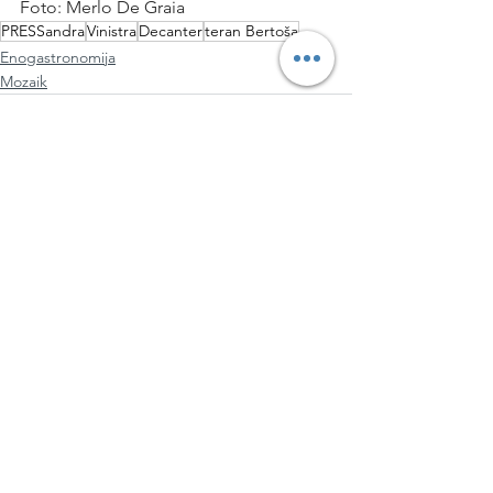
Foto: Merlo De Graia
PRESSandra
Vinistra
Decanter
teran Bertoša
Enogastronomija
Mozaik
See All
Recent Posts