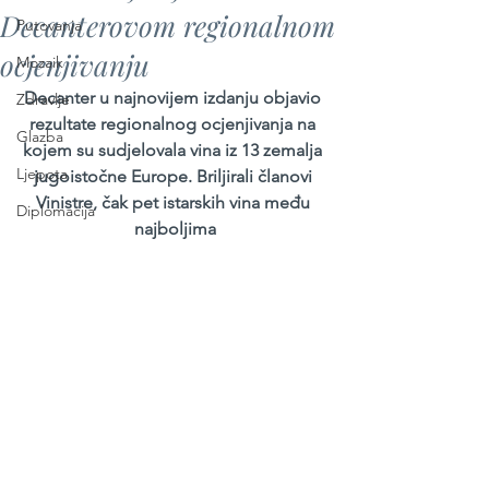
Decanterovom regionalnom
Putovanja
ocjenjivanju
Mozaik
Decanter u najnovijem izdanju objavio 
Zdravlje
rezultate regionalnog ocjenjivanja na 
Glazba
kojem su sudjelovala vina iz 13 zemalja 
Ljepota
jugoistočne Europe. Briljirali članovi 
Vinistre, čak pet istarskih vina među 
Diplomacija
najboljima