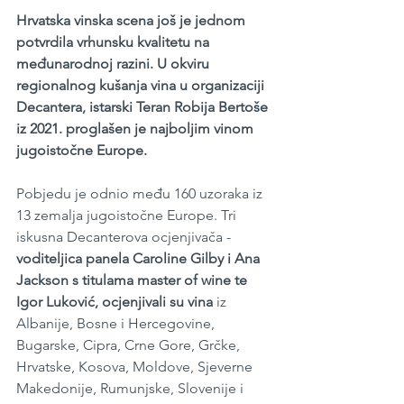
Hrvatska vinska scena još je jednom 
potvrdila vrhunsku kvalitetu na 
međunarodnoj razini. U okviru 
regionalnog kušanja vina u organizaciji 
Decantera, istarski Teran Robija Bertoše 
iz 2021. proglašen je najboljim vinom 
jugoistočne Europe.
Pobjedu je odnio među 160 uzoraka iz 
13 zemalja jugoistočne Europe. Tri 
iskusna Decanterova ocjenjivača - 
voditeljica panela Caroline Gilby i Ana 
Jackson s titulama master of wine te 
Igor Luković, ocjenjivali su vina
 iz 
Albanije, Bosne i Hercegovine, 
Bugarske, Cipra, Crne Gore, Grčke, 
Hrvatske, Kosova, Moldove, Sjeverne 
Makedonije, Rumunjske, Slovenije i 