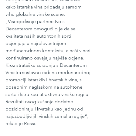
kako istarska vina pripadaju samom 
vrhu globalne vinske scene.
„Višegodišnje partnerstvo s 
Decanterom omogućilo je da se 
kvaliteta naših autohtonih sorti 
ocjenjuje u najrelevantnijem 
međunarodnom kontekstu, a naši vinari 
kontinuirano osvajaju najviše ocjene. 
Kroz stratešku suradnju s Decanterom 
Vinistra sustavno radi na međunarodnoj 
promociji istarskih i hrvatskih vina, s 
posebnim naglaskom na autohtone 
sorte i Istru kao atraktivnu vinsku regiju. 
Rezultati ovog kušanja dodatno 
pozicioniraju Hrvatsku kao jednu od 
najuzbudljivijih vinskih zemalja regije“, 
rekao je Rossi.