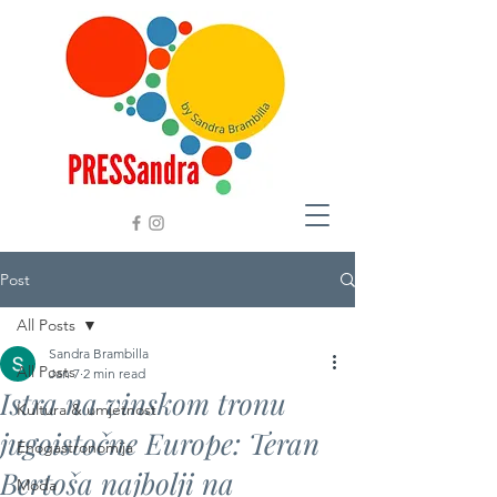
Post
All Posts
Sandra Brambilla
All Posts
Jan 7
2 min read
Istra na vinskom tronu
Kultura & umjetnost
jugoistočne Europe: Teran
Enogastronomija
Bertoša najbolji na
Moda