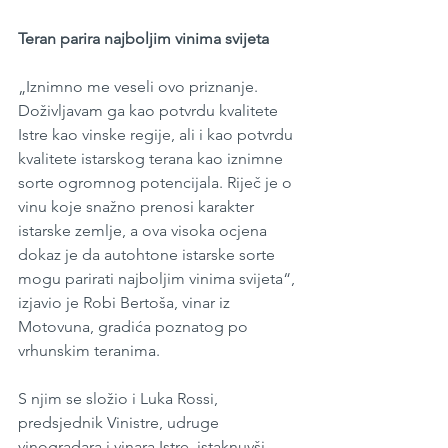
Teran parira najboljim vinima svijeta
„Iznimno me veseli ovo priznanje. 
Doživljavam ga kao potvrdu kvalitete 
Istre kao vinske regije, ali i kao potvrdu 
kvalitete istarskog terana kao iznimne 
sorte ogromnog potencijala. Riječ je o 
vinu koje snažno prenosi karakter 
istarske zemlje, a ova visoka ocjena 
dokaz je da autohtone istarske sorte 
mogu parirati najboljim vinima svijeta“, 
izjavio je Robi Bertoša, vinar iz 
Motovuna, gradića poznatog po 
vrhunskim teranima.
S njim se složio i Luka Rossi, 
predsjednik Vinistre, udruge 
vinogradara i vinara Istre, istaknuvši 