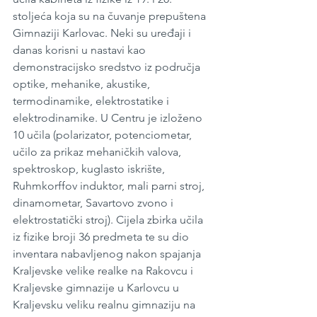
stoljeća koja su na čuvanje prepuštena 
Gimnaziji Karlovac. Neki su uređaji i 
danas korisni u nastavi kao 
demonstracijsko sredstvo iz područja 
optike, mehanike, akustike, 
termodinamike, elektrostatike i 
elektrodinamike. U Centru je izloženo 
10 učila (polarizator, potenciometar, 
učilo za prikaz mehaničkih valova, 
spektroskop, kuglasto iskrište, 
Ruhmkorffov induktor, mali parni stroj, 
dinamometar, Savartovo zvono i 
elektrostatički stroj). Cijela zbirka učila 
iz fizike broji 36 predmeta te su dio 
inventara nabavljenog nakon spajanja 
Kraljevske velike realke na Rakovcu i 
Kraljevske gimnazije u Karlovcu u 
Kraljevsku veliku realnu gimnaziju na 