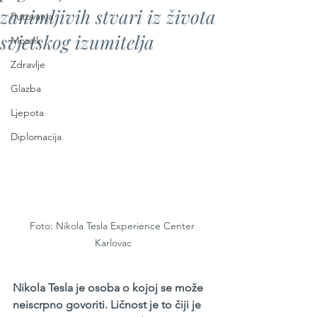
zanimljivih stvari iz života
Putovanja
svjetskog izumitelja
Mozaik
Zdravlje
Glazba
Ljepota
Diplomacija
Foto: Nikola Tesla Experience Center 
Karlovac
Nikola Tesla je osoba o kojoj se može 
neiscrpno govoriti. Ličnost je to čiji je 