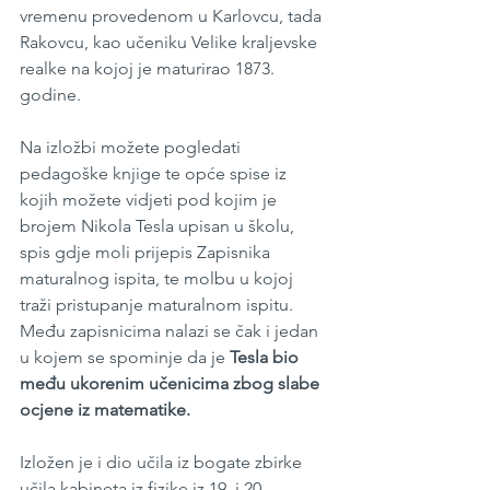
vremenu provedenom u Karlovcu, tada 
Rakovcu, kao učeniku Velike kraljevske 
realke na kojoj je maturirao 1873. 
godine.
Na izložbi možete pogledati 
pedagoške knjige te opće spise iz 
kojih možete vidjeti pod kojim je 
brojem Nikola Tesla upisan u školu, 
spis gdje moli prijepis Zapisnika 
maturalnog ispita, te molbu u kojoj 
traži pristupanje maturalnom ispitu. 
Među zapisnicima nalazi se čak i jedan 
u kojem se spominje da je 
Tesla bio 
među ukorenim učenicima zbog slabe 
ocjene iz matematike.
Izložen je i dio učila iz bogate zbirke 
učila kabineta iz fizike iz 19. i 20. 