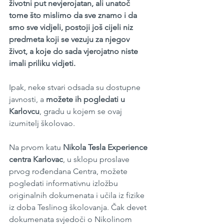
životni put nevjerojatan, ali unatoč 
tome što mislimo da sve znamo i da 
smo sve vidjeli, postoji još cijeli niz 
predmeta koji se vezuju za njegov 
život, a koje do sada vjerojatno niste 
imali priliku vidjeti.
Ipak, neke stvari odsada su dostupne 
javnosti, a 
možete ih pogledati u 
Karlovcu
, gradu u kojem se ovaj 
izumitelj školovao.
Na prvom katu 
Nikola Tesla Experience 
centra Karlovac
, u sklopu proslave 
prvog rođendana Centra, možete 
pogledati informativnu izložbu 
originalnih dokumenata i učila iz fizike 
iz doba Teslinog školovanja. Čak devet 
dokumenata svjedoči o Nikolinom 