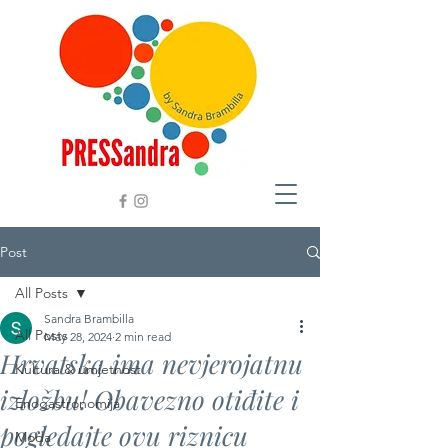
Post
All Posts
Sandra Brambilla
All Posts
May 28, 2024
2 min read
Hrvatska ima nevjerojatnu
Kultura & umjetnost
izložbu! Obavezno otiđite i
Enogastronomija
pogledajte ovu riznicu
Moda