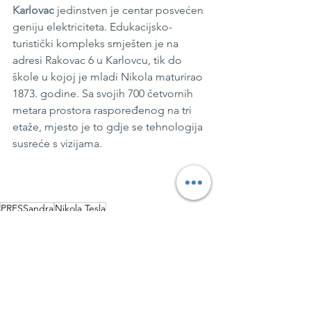
Karlovac
 jedinstven je centar posvećen 
geniju elektriciteta. Edukacijsko-
turistički kompleks smješten je na 
adresi Rakovac 6 u Karlovcu, tik do 
škole u kojoj je mladi Nikola maturirao 
1873. godine. Sa svojih 700 četvornih 
metara prostora raspoređenog na tri 
etaže, mjesto je to gdje se tehnologija 
susreće s vizijama.
PRESSandra
Nikola Tesla
Nikola Tesla Experience centar Karlovac
Kultura & umjetnost
Mozaik