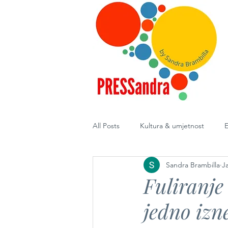
All Posts
Kultura & umjetnost
E
Sandra Brambilla
J
Diplomacija
Fuliranje
jedno izn