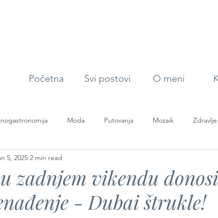
Početna
Svi postovi
O meni
K
nogastronomija
Moda
Putovanja
Mozaik
Zdravlje
an 5, 2025
2 min read
 u zadnjem vikendu donosi
enađenje - Dubai štrukle!