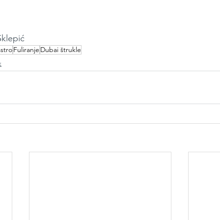
Sklepić
stro
Fuliranje
Dubai štrukle
k