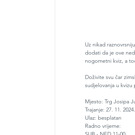
Uz nikad raznovrsnij
dodati da je ove nedj
nogometni kviz, a to
Doživite svu čar zims
sudjelovanja u kvizu p
Mjesto: Trg Josipa J
Trajanje: 27. 11. 2024.
Ulaz: besplatan
Radno vrijeme:
SUB - NED 11-00