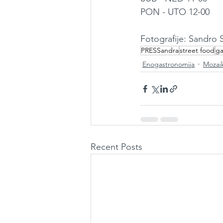
PON - UTO 12-00
Fotografije: Sandro 
PRESSandra
street food
ga
Enogastronomija
Mozai
Recent Posts