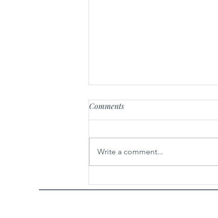
Comments
Write a comment...
25 godina nakon nastanka,
Oscarom® nagrađena „Ničija
zemlja“ Danisa Tanovića u
restauriranoj verziji zatvara