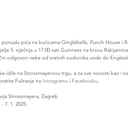
u ponudu pića na kućicama Ginglebells, Punch House i Rak
elje 5. siječnja u 17:00 sati Guinness na krovu Rakijarnic
čni odgovori neke od sretnih sudionika vode do Englesk
ke idile na Strossmayerovu trgu, a za sve novosti kao i na
ratite Fuliranje na 
Instagramu
 i 
Facebooku
.
urja Strossmayera, Zagreb
 - 7. 1. 2025.