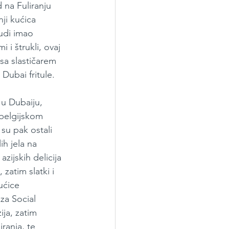
 na Fuliranju 
nji kućica 
udi imao 
i štrukli, ovaj 
sa slastičarem 
Dubai fritule.
 u Dubaiju, 
 belgijskom 
su pak ostali 
ih jela na 
ijskih delicija 
atim slatki i 
ućice 
za Social 
ja, zatim 
ranja, te 