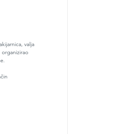
ijarnica, valja 
e organizirao 
e.
čin 