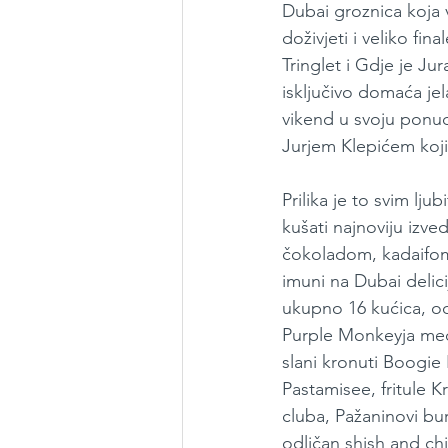
Dubai groznica koja v
doživjeti i veliko fin
Tringlet i Gdje je Ju
isključivo domaća jel
vikend u svoju ponudu
Jurjem Klepićem koji
Prilika je to svim lju
kušati najnoviju izve
čokoladom, kadaifom,
imuni na Dubai delici
ukupno 16 kućica, od
Purple Monkeyja među
slani kronuti Boogie 
Pastamisee, fritule K
cluba, Pažaninovi bu
odličan shish and ch