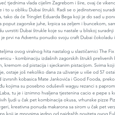
eć tjednima vlada cijelim Zagrebom i šire, ovaj će vikend
ale i to u obliku Dubai štrukli. Radi se o jedinstvenoj surad
ra, tako da će Tringlet Eduarda Bega koji je do sad u pon
a poput zagorske juhe, krpica sa zeljem i buncekom, sarmi 
 uvrstiti Dubai štrukle koje su nastale u bliskoj suradnji 
 je prvi na Adventu ponudio svoju craft Dubai čokoladu i 
biteljima ovog viralnog hita nastalog u slastičarnici The Fix
denicu - kombinaciju izdašnih zagorskih štrukli prelivenih
 kremom od pistacija i sjeckanim pistacijom. Svima koji 
je, ostaje još nekoliko dana za uživanje u više od 57 ostal
 izvrsnih kobasica Mate Jankovića i Good Fooda, preko az
 kojima su posebno oduševili wagyu rezanci s paprom, z
Laba, tu je i iznimno hvaljena tjestenina cacio e pepe s k
rivih ljudi u čak pet kombinacija okusa, vrhunske pizze Piz
rgeri, kreativna ponuda makarona sa sirom u čak pet verzi
ips koji je mnogima jedno od najdražih noviteta ovog Fuli