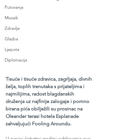
Putovanja
Mozaik
Zdravlje
Glazba
Ljepota
Diplomacija
Tisuće i tisuće zdravica, zagrljaja, divnih 
želja, toplih trenutaka s prijateljima i 
najmilijima, radost blagdanskih 
druženja uz najfinije zalogaje i pomno 
birana pića obilježili su prosinac na 
Oleander terasi hotela Esplanade 
zahvaljujući Fooling Aroundu.
U svojoj četvrtoj godini održavanja ova 