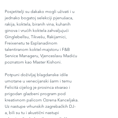
Posjetitelji su dakako mogli uživati i u 
jednako bogatoj selekciji pjenušaca, 
rakija, koktela, biranih vina, kuhanih 
ginova i vrućih koktela zahvaljujući 
Ginglebellsu, Tikvešu, Rakijarnici, 
Freixenetu te Esplanadinom 
talentiranom koktel-majstoru i F&B 
Service Manageru, Vjenceslavu Madiću 
poznatom kao Master Kishoni.
Potpuni doživljaj blagdanske idile 
umotane u venecijanski šarm i temu 
Felicità cijelog je prosinca stvarao i 
prigodan glazbeni program pod 
kreativnom palicom Ozrena Kanceljaka. 
Uz nastupe vrhunskih zagrebačkih DJ-
a, bili su tu i akustični nastupi 