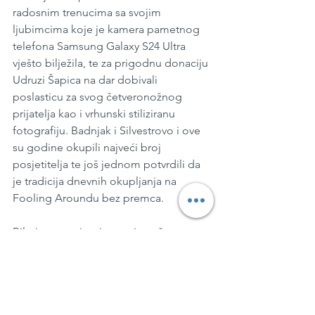
radosnim trenucima sa svojim 
ljubimcima koje je kamera pametnog 
telefona Samsung Galaxy S24 Ultra 
vješto bilježila, te za prigodnu donaciju 
Udruzi Šapica na dar dobivali 
poslasticu za svog četveronožnog 
prijatelja kao i vrhunski stiliziranu 
fotografiju. Badnjak i Silvestrovo i ove 
su godine okupili najveći broj 
posjetitelja te još jednom potvrdili da 
je tradicija dnevnih okupljanja na 
Fooling Aroundu bez premca.
Bilo je ovo zaista impresivno četvrto 
izdanje Fooling Arounda koje je na 
izvrstan način oživjelo neraskidivu vezu 
Orient Expressa i hotela Esplanade 
Zagreb, te nas povelo u Veneciju, 