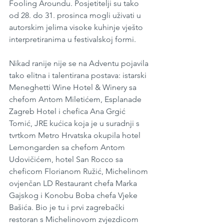
Fooling Aroundu. Posjetitelji su tako 
od 28. do 31. prosinca mogli uživati u 
autorskim jelima visoke kuhinje vješto 
interpretiranima u festivalskoj formi. 
Nikad ranije nije se na Adventu pojavila 
tako elitna i talentirana postava: istarski 
Meneghetti Wine Hotel & Winery sa 
chefom Antom Miletićem, Esplanade 
Zagreb Hotel i chefica Ana Grgić 
Tomić, JRE kućica koja je u suradnji s 
tvrtkom Metro Hrvatska okupila hotel 
Lemongarden sa chefom Antom 
Udovičićem, hotel San Rocco sa 
cheficom Florianom Ružić, Michelinom 
ovjenčan LD Restaurant chefa Marka 
Gajskog i Konobu Boba chefa Vjeke 
Bašića. Bio je tu i prvi zagrebački 
restoran s Michelinovom zvjezdicom 