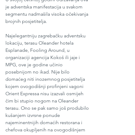
je adventska manifestacija u svakom 
segmentu nadmašila visoka očekivanja 
brojnih posjetitelja.
Najelegantniju zagrebačku adventsku 
lokaciju, terasu Oleander hotela 
Esplanade, Fooling Around, u 
organizaciji agencija Kokoš ili jaje i 
MPG, ove je godine učinio 
posebnijom no ikad. Nije bilo 
domaćeg niti inozemnog posjetitelja 
kojem ovogodišnji profinjeni vagoni 
Orient Expressa nisu izazvali osmijeh 
čim bi stupio nogom na Oleander 
terasu. Ono se pak samo još produbilo 
kušanjem izvrsne ponude 
najeminentnijih domaćih restorana i 
chefova okupljenih na ovogodišnjem 