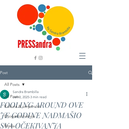
Post
All Posts
Sandra Brambilla
All Posts
Jan 3, 2025
3 min read
FOOLING AROUND OVE
Kultura & umjetnost
JE GODINE NADMAŠIO
Enogastronomija
SVA OČEKIVANJA
Moda