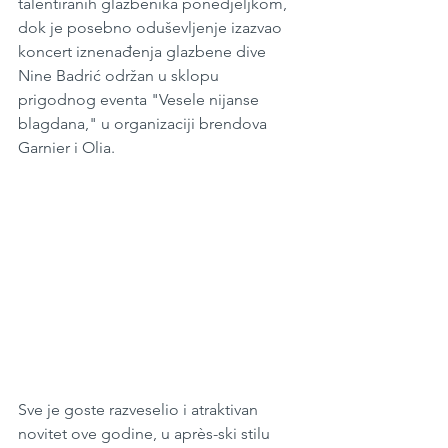
talentiranih glazbenika ponedjeljkom, 
dok je posebno oduševljenje izazvao 
koncert iznenađenja glazbene dive 
Nine Badrić održan u sklopu 
prigodnog eventa "Vesele nijanse 
blagdana," u organizaciji brendova 
Garnier i Olia.
Sve je goste razveselio i atraktivan 
novitet ove godine, u après-ski stilu 