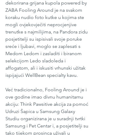
dekorirana grijana kupola powered by 
ZABA Fooling Around je na svakom 
koraku nudio foto kutke u kojima ste 
mogli ovjekovječiti neprocjenjive 
trenutke s najmilijima, na Pandora zidu 
posjetitelji su ispisivali svoje poruke 
sreće i ljubavi, moglo se zaplesati s 
Medom Ledom i zasladiti i biranom 
selekcijom Ledo sladoleda i 
affogatom, ali i iskusiti vrhunski užitak 
ispijajući WellBean specialty kavu. 
Već tradicionalno, Fooling Around je i 
ove godine imao divnu humanitarnu 
akciju: Think Pawsitive akcija za pomoć 
Udruzi Šapica u Samsung Galaxy 
Studiu organizirana je u suradnji tvrtki 
Samsung i Pet Centar i, a posjetitelji su 
tako tijekom prosinca uživali u 