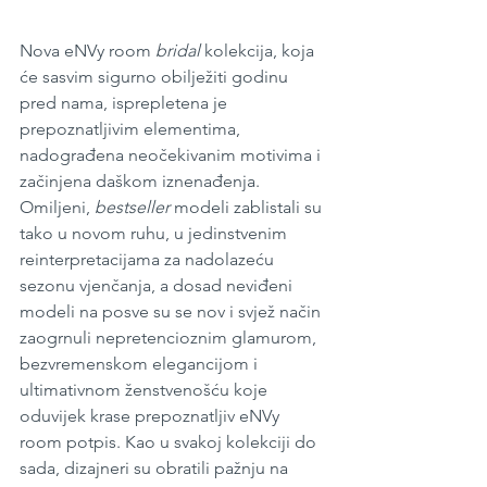
Nova eNVy room 
bridal 
kolekcija, koja 
će sasvim sigurno obilježiti godinu 
pred nama, isprepletena je 
prepoznatljivim elementima, 
nadograđena neočekivanim motivima i 
začinjena daškom iznenađenja. 
Omiljeni, 
bestseller 
modeli zablistali su 
tako u novom ruhu, u jedinstvenim 
reinterpretacijama za nadolazeću 
sezonu vjenčanja, a dosad neviđeni 
modeli na posve su se nov i svjež način 
zaogrnuli nepretencioznim glamurom, 
bezvremenskom elegancijom i 
ultimativnom ženstvenošću koje 
oduvijek krase prepoznatljiv eNVy 
room potpis. Kao u svakoj kolekciji do 
sada, dizajneri su obratili pažnju na 