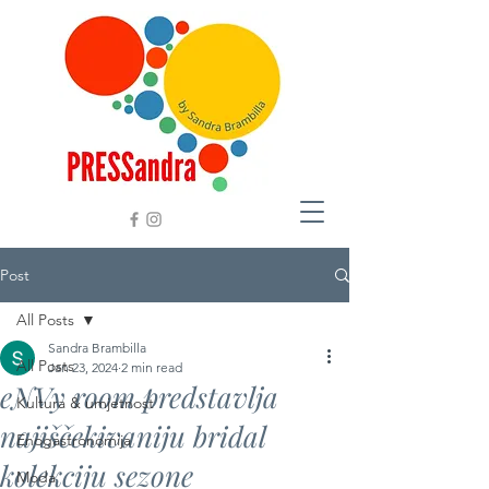
Post
All Posts
Sandra Brambilla
All Posts
Jan 23, 2024
2 min read
eNVy room predstavlja
Kultura & umjetnost
najiščekivaniju bridal
Enogastronomija
kolekciju sezone
Moda