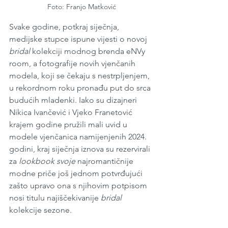
Foto: Franjo Matković
Svake godine, potkraj siječnja, 
medijske stupce ispune vijesti o novoj 
bridal 
kolekciji modnog brenda eNVy 
room, a fotografije novih vjenčanih 
modela, koji se čekaju s nestrpljenjem, 
u rekordnom roku pronađu put do srca 
budućih mladenki. Iako su dizajneri 
Nikica Ivančević i Vjeko Franetović 
krajem godine pružili mali uvid u 
modele vjenčanica namijenjenih 2024. 
godini, kraj siječnja iznova su rezervirali 
za 
lookbook svoje 
najromantičnije 
modne priče još jednom potvrđujući 
zašto upravo ona s njihovim potpisom 
nosi titulu najiščekivanije 
bridal 
kolekcije sezone.