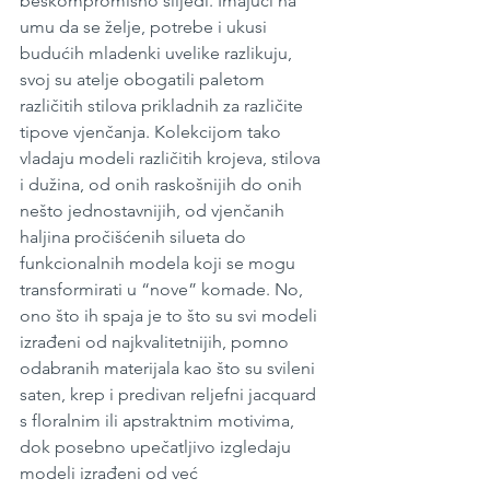
beskompromisno slijedi. Imajući na 
umu da se želje, potrebe i ukusi 
budućih mladenki uvelike razlikuju, 
svoj su atelje obogatili paletom 
različitih stilova prikladnih za različite 
tipove vjenčanja. Kolekcijom tako 
vladaju modeli različitih krojeva, stilova 
i dužina, od onih raskošnijih do onih 
nešto jednostavnijih, od vjenčanih 
haljina pročišćenih silueta do 
funkcionalnih modela koji se mogu 
transformirati u “nove” komade. No, 
ono što ih spaja je to što su svi modeli 
izrađeni od najkvalitetnijih, pomno 
odabranih materijala kao što su svileni 
saten, krep i predivan reljefni jacquard 
s floralnim ili apstraktnim motivima, 
dok posebno upečatljivo izgledaju 
modeli izrađeni od već 