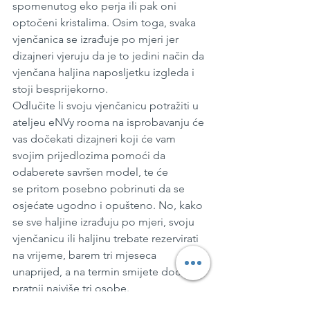
spomenutog eko perja ili pak oni 
optočeni kristalima. Osim toga, svaka 
vjenčanica se izrađuje po mjeri jer 
dizajneri vjeruju da je to jedini način da 
vjenčana haljina naposljetku izgleda i 
stoji besprijekorno.
Odlučite li svoju vjenčanicu potražiti u 
ateljeu eNVy rooma na isprobavanju će 
vas dočekati dizajneri koji će vam 
svojim prijedlozima pomoći da 
odaberete savršen model, te će 
se pritom posebno pobrinuti da se 
osjećate ugodno i opušteno. No, kako 
se sve haljine izrađuju po mjeri, svoju 
vjenčanicu ili haljinu trebate rezervirati 
na vrijeme, barem tri mjeseca 
unaprijed, a na termin smijete doći u 
pratnji najviše tri osobe.