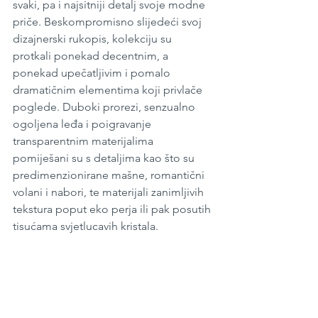
svaki, pa i najsitniji detalj svoje modne 
priče. Beskompromisno slijedeći svoj 
dizajnerski rukopis, kolekciju su 
protkali ponekad decentnim, a 
ponekad upečatljivim i pomalo 
dramatičnim elementima koji privlače 
poglede. Duboki prorezi, senzualno 
ogoljena leđa i poigravanje 
transparentnim materijalima 
pomiješani su s detaljima kao što su 
predimenzionirane mašne, romantični 
volani i nabori, te materijali zanimljivih 
tekstura poput eko perja ili pak posutih 
tisućama svjetlucavih kristala.