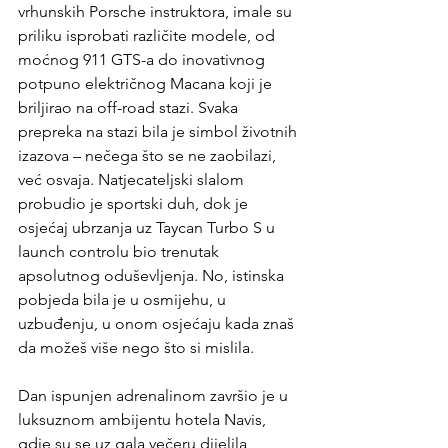
vrhunskih Porsche instruktora, imale su 
priliku isprobati različite modele, od 
moćnog 911 GTS-a do inovativnog 
potpuno električnog Macana koji je 
briljirao na off-road stazi. Svaka 
prepreka na stazi bila je simbol životnih 
izazova – nečega što se ne zaobilazi, 
već osvaja. Natjecateljski slalom 
probudio je sportski duh, dok je 
osjećaj ubrzanja uz Taycan Turbo S u 
launch controlu bio trenutak 
apsolutnog oduševljenja. No, istinska 
pobjeda bila je u osmijehu, u 
uzbuđenju, u onom osjećaju kada znaš 
da možeš više nego što si mislila.           
Dan ispunjen adrenalinom završio je u 
luksuznom ambijentu hotela Navis, 
gdje su se uz gala večeru dijelila 