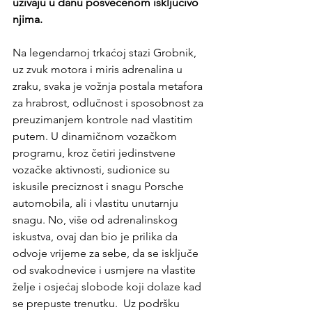
uživaju u danu posvećenom isključivo 
njima.
Na legendarnoj trkaćoj stazi Grobnik,  
uz zvuk motora i miris adrenalina u 
zraku, svaka je vožnja postala metafora 
za hrabrost, odlučnost i sposobnost za 
preuzimanjem kontrole nad vlastitim 
putem. U dinamičnom vozačkom 
programu, kroz četiri jedinstvene 
vozačke aktivnosti, sudionice su 
iskusile preciznost i snagu Porsche 
automobila, ali i vlastitu unutarnju 
snagu. No, više od adrenalinskog 
iskustva, ovaj dan bio je prilika da 
odvoje vrijeme za sebe, da se isključe 
od svakodnevice i usmjere na vlastite 
želje i osjećaj slobode koji dolaze kad 
se prepuste trenutku.  Uz podršku 