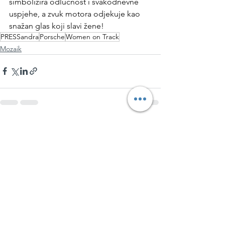
simbolizira odlučnost i svakodnevne 
uspjehe, a zvuk motora odjekuje kao 
snažan glas koji slavi žene!
PRESSandra
Porsche
Women on Track
Mozaik
See All
Recent Posts