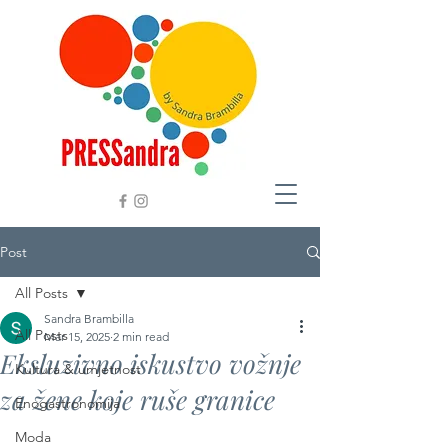
Post
All Posts
Sandra Brambilla
All Posts
Mar 15, 2025
2 min read
Eksluzivno iskustvo vožnje
Kultura & umjetnost
za žene koje ruše granice
Enogastronomija
Moda