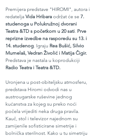
Premijera predstave "HIROMI", autora i 
redatelja 
Vida Hribara 
održat će se 
7. 
studenoga u Polukružnoj dvorani 
Teatra &TD s početkom u 20 sati
. 
Prve 
reprizne izvedbe na rasporedu su 13. i 
14. studenog
. Igraju 
Rea Bušić, Silvio 
Mumelaš, Vedran Živolić i Matija Čigir. 
Predstava je nastala u koprodukciji 
Radio Teatra i Teatra &TD.
Uronjena u post-obiteljsku atmosferu, 
predstava Hiromi odvodi nas u 
austrougarske ruševine jednog 
kućanstva za kojeg su preko noći 
počela vrijediti neka druga pravila. 
Kauč, stol i televizor najednom su 
zamijenile sofisticirane simetrije i 
bolnička sterilnost. Kako u tu simetriju 