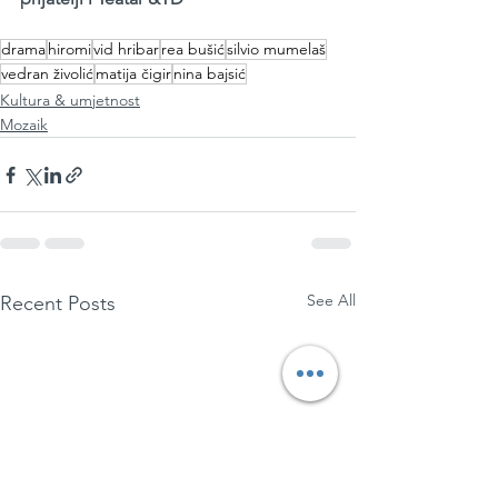
drama
hiromi
vid hribar
rea bušić
silvio mumelaš
vedran živolić
matija čigir
nina bajsić
Kultura & umjetnost
Mozaik
See All
Recent Posts