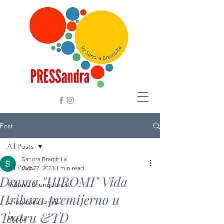
Post
All Posts
Sandra Brambilla
All Posts
Oct 27, 2023
1 min read
Drama "HIROMI" Vida
Kultura & umjetnost
Hribara premijerno u
Enogastronomija
Teatru &TD
Moda