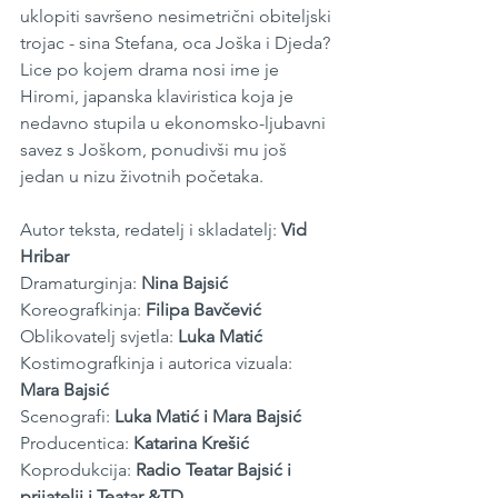
uklopiti savršeno nesimetrični obiteljski 
trojac - sina Stefana, oca Joška i Djeda? 
Lice po kojem drama nosi ime je 
Hiromi, japanska klaviristica koja je 
nedavno stupila u ekonomsko-ljubavni 
savez s Joškom, ponudivši mu još 
jedan u nizu životnih početaka.
Autor teksta, redatelj i skladatelj: 
Vid 
Hribar
Dramaturginja: 
Nina Bajsić
Koreografkinja: 
Filipa Bavčević
Oblikovatelj svjetla: 
Luka Matić
Kostimografkinja i autorica vizuala: 
Mara Bajsić
Scenografi: 
Luka Matić i Mara Bajsić
Producentica: 
Katarina Krešić
Koprodukcija: 
Radio Teatar Bajsić i 
prijatelji i Teatar &TD