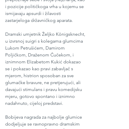
i pozicije političkoga vrha u kojemu se 
ismijavaju apsurdi i žilavosti 
zastarjeloga državničkog aparata.
Dramski umjetnik Željko Königsknecht, 
u izvrsnoj suigri s kolegama glumcima 
Lukom Petrušićem, Damirom 
Poljičkom, Draženom Čučekom, i 
iznimnom Elizabetom Kukić dokazao 
se i pokazao kao pravi zabavljač s 
mjerom, histrion sposoban za sve 
glumačke bravure, ne pretjerujući, ali 
davajući stimulans i pravu komedijsku 
mjeru, gotovo spontano i iznimno 
nadahnuto, cijeloj predstavi. 
Bobijeva nagrada za najbolje glumice 
dodjeljuje se ravnopravno dramskim 