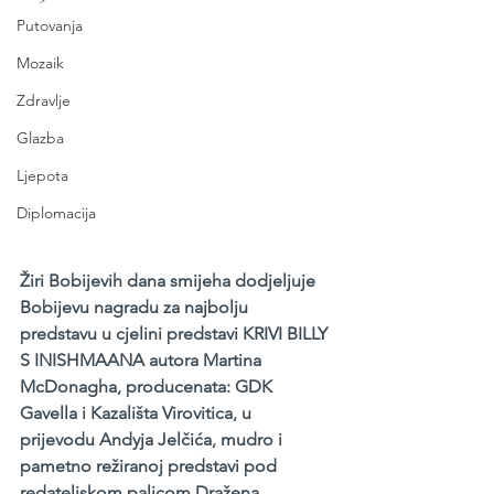
Putovanja
Mozaik
Zdravlje
Glazba
Ljepota
Diplomacija
Žiri Bobijevih dana smijeha dodjeljuje 
Bobijevu nagradu za najbolju 
predstavu u cjelini predstavi KRIVI BILLY 
S INISHMAANA autora Martina 
McDonagha, producenata: GDK 
Gavella i Kazališta Virovitica, u 
prijevodu Andyja Jelčića, mudro i 
pametno režiranoj predstavi pod 
redateljskom palicom Dražena 