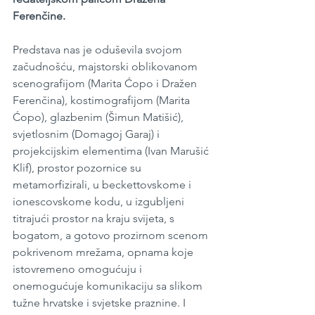
Ferenčine.
Predstava nas je oduševila svojom 
začudnošću, majstorski oblikovanom 
scenografijom (Marita Ćopo i Dražen 
Ferenčina), kostimografijom (Marita 
Ćopo), glazbenim (Šimun Matišić), 
svjetlosnim (Domagoj Garaj) i 
projekcijskim elementima (Ivan Marušić 
Klif), prostor pozornice su 
metamorfizirali, u beckettovskome i 
ionescovskome kodu, u izgubljeni 
titrajući prostor na kraju svijeta, s 
bogatom, a gotovo prozirnom scenom 
pokrivenom mrežama, opnama koje 
istovremeno omogućuju i 
onemogućuje komunikaciju sa slikom 
tužne hrvatske i svjetske praznine. I 