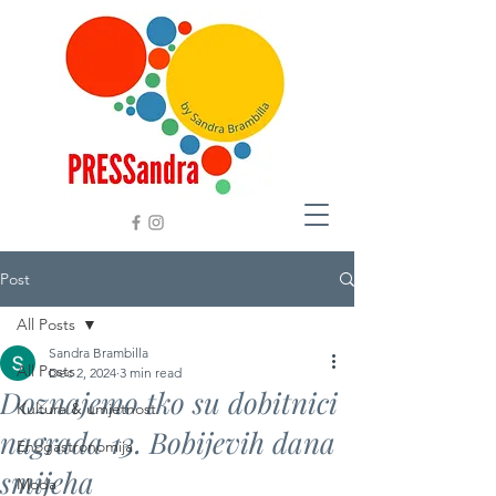
Post
All Posts
Sandra Brambilla
All Posts
Dec 2, 2024
3 min read
Doznajemo tko su dobitnici
Kultura & umjetnost
nagrada 13. Bobijevih dana
Enogastronomija
smijeha
Moda