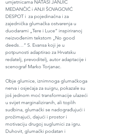
umjetnicama NATAŠI JANJIĆ 
MEDANČIĆ i ANJI ŠOVAGOVIĆ 
DESPOT i  za pojedinačna i za 
zajednička glumačka ostvarenja u 
duodarami „Tere i Luce“ inspiriranoj 
neizvođenim tekstom „No good 
deeds…“ S. Evansa koji je u 
potpunosti adaptirao za Hrvatsku 
redatelj, prevoditelj, autor adaptacije i 
scenograf Marko Torjanac. 
Obje glumice, iznimnoga glumačkoga 
nerva i osjećaja za suigru, pokazale su 
još jednom moć transformacije ulazeći 
u svijet marginaliziranih, ali toplih 
sudbina, glumački se nadograđujući i 
prožimajući, dajući i prostor i 
motivaciju drugoj suglumici za igru. 
Duhovit, glumački podatan i 