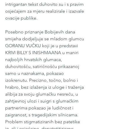
intrigantan tekst duhovito su i s pravim 
osjećajem za mjeru realizirale i izazvale 
ovacije publike.
Posebno priznanje Bobijevih dana 
smijeha dodjeljuje se mladom glumcu 
GORANU VUČKU koji je u predstavi 
KRIVI BILLY S INISHMAANA u maniri 
najboljih hrvatskih glumaca, 
duhovitošću, satiričnošću prikazanoj 
samo u naznakama, pokazao 
izokrenutu. Precizno, točno, bolno i 
hrabro, bez izlaženja iz uloge i traženja 
alibija za svoju glumačku nesreću, u 
zahtjevnoj ulozi i suigri s glumačkim 
partnerima pokazao je ludičnost i 
zaigranost, s tragedijskim silnicama. 
Problem stigmatiziranih bez patetike 
je, ali i osjećajno, depatetitizirano 