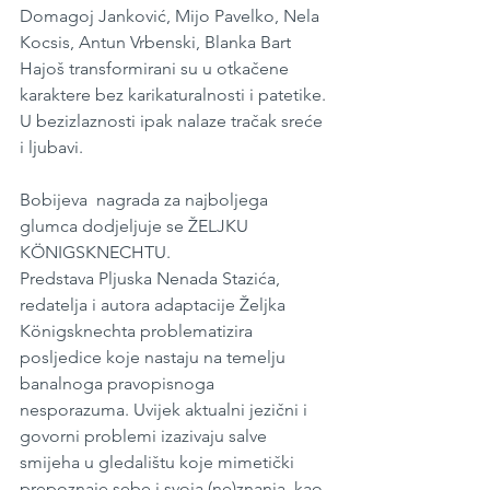
Domagoj Janković, Mijo Pavelko, Nela 
Kocsis, Antun Vrbenski, Blanka Bart 
Hajoš transformirani su u otkačene 
karaktere bez karikaturalnosti i patetike. 
U bezizlaznosti ipak nalaze tračak sreće 
i ljubavi. 
Bobijeva  nagrada za najboljega 
glumca dodjeljuje se ŽELJKU 
KÖNIGSKNECHTU.
Predstava Pljuska Nenada Stazića, 
redatelja i autora adaptacije Željka 
Königsknechta problematizira 
posljedice koje nastaju na temelju 
banalnoga pravopisnoga 
nesporazuma. Uvijek aktualni jezični i 
govorni problemi izazivaju salve 
smijeha u gledalištu koje mimetički 
prepoznaje sebe i svoja (ne)znanja, kao 