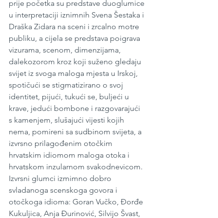
prije početka su predstave duoglumice 
u interpretaciji iznimnih Svena Šestaka i 
Draška Zidara na sceni i zrcalno motre 
publiku, a cijela se predstava poigrava 
vizurama, scenom, dimenzijama, 
dalekozorom kroz koji suženo gledaju 
svijet iz svoga maloga mjesta u Irskoj, 
spotičući se stigmatizirano o svoj 
identitet, pijući, tukući se, buljeći u 
krave, jedući bombone i razgovarajući 
s kamenjem, slušajući vijesti kojih 
nema, pomireni sa sudbinom svijeta, a 
izvrsno prilagođenim otočkim 
hrvatskim idiomom maloga otoka i 
hrvatskom inzularnom svakodnevicom. 
Izvrsni glumci izmimno dobro 
svladanoga scenskoga govora i 
otočkoga idioma: Goran Vučko, Đorđe 
Kukuljica, Anja Đurinović, Silvijo Švast, 