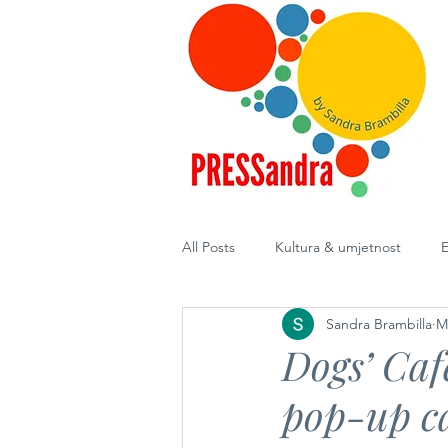
All Posts
Kultura & umjetnost
E
Sandra Brambilla
M
Diplomacija
Dogs’ Caf
pop-up ca