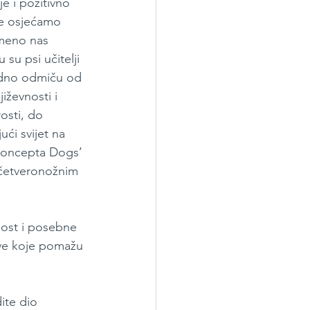
e i pozitivno 
 se osjećamo 
emeno nas 
su psi učitelji 
odno odmiču od 
iževnosti i 
osti, do 
ći svijet na 
 koncepta Dogs’ 
 četveronožnim 
dost i posebne 
ive koje pomažu 
ite dio 