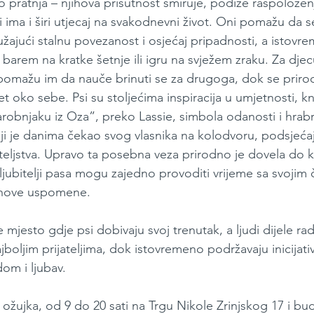
 pratnja – njihova prisutnost smiruje, podiže raspoloženj
ali ima i širi utjecaj na svakodnevni život. Oni pomažu da
žajući stalnu povezanost i osjećaj pripadnosti, a istovr
 barem na kratke šetnje ili igru na svježem zraku. Za djecu 
 pomažu im da nauče brinuti se za drugoga, dok se prir
jet oko sebe. Psi su stoljećima inspiracija u umjetnosti, knj
arobnjaku iz Oza”, preko Lassie, simbola odanosti i hrabr
i je danima čekao svog vlasnika na kolodvoru, podsjećaju
jateljstva. Upravo ta posebna veza prirodno je dovela do
ljubitelji pasa mogu zajedno provoditi vrijeme sa svojim
ti nove uspomene.
mjesto gdje psi dobivaju svoj trenutak, a ljudi dijele ra
jboljim prijateljima, dok istovremeno podržavaju inicijat
dom i ljubav.
 ožujka, od 9 do 20 sati na Trgu Nikole Zrinjskog 17 i bud