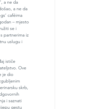
’, a ne da 
došao, a ne da 
ogs’ caféima 
 ugodan – mjesto 
žiti se i 
s partnerima iz 
tnu uslugu i 
j ističe 
ateljstvo. Ove 
 je dio 
zgubljenim 
erinarsku skrb, 
 odgovornih 
ja i saznati 
lijepu gestu 