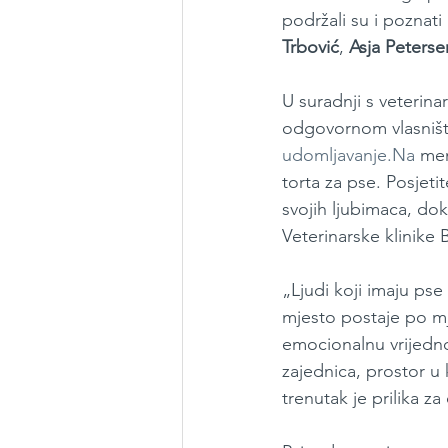
podržali su i poznati
Trbović
, 
Asja Peterse
U suradnji s veterina
odgovornom vlasništvu
udomljavanje.Na
 men
torta za pse. Posjeti
svojih ljubimaca, dok
Veterinarske klinike
„Ljudi koji imaju pse
mjesto postaje po mje
emocionalnu vrijedno
zajednica, prostor u 
trenutak je prilika za