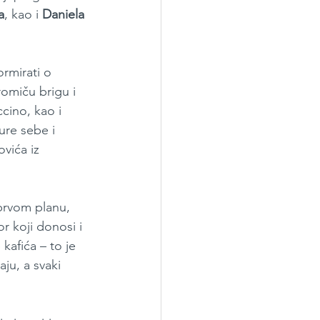
a
, kao i 
Daniela 
rmirati o 
romiču brigu i 
cino, kao i 
ure sebe i 
vića iz 
 prvom planu, 
r koji donosi i 
afića – to je 
ju, a svaki 