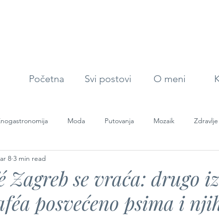
Početna
Svi postovi
O meni
K
nogastronomija
Moda
Putovanja
Mozaik
Zdravlje
ar 8
3 min read
é Zagreb se vraća: drugo i
féa posvećeno psima i nj