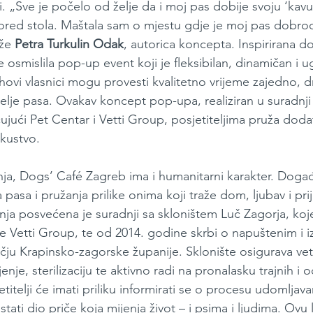
ri. „Sve je počelo od želje da i moj pas dobije svoju ‘kavu
ored stola. Maštala sam o mjestu gdje je moj pas dobro
že 
Petra Turkulin Odak
, autorica koncepta. Inspirirana d
 je osmislila pop-up event koji je fleksibilan, dinamičan i
ihovi vlasnici mogu provesti kvalitetno vrijeme zajedno, dru
elje pasa. Ovakav koncept pop-upa, realiziran u suradnji 
čujući Pet Centar i Vetti Group, posjetiteljima pruža doda
kustvo.
ja, Dogs’ Café Zagreb ima i humanitarni karakter. Događa
pasa i pružanja prilike onima koji traže dom, ljubav i prij
a posvećena je suradnji sa skloništem Luč Zagorja, koje
je Vetti Group, te od 2014. godine skrbi o napuštenim i i
čju Krapinsko-zagorske županije. Sklonište osigurava vet
jenje, sterilizaciju te aktivno radi na pronalasku trajnih i
itelji će imati priliku informirati se o procesu udomljavan
ati dio priče koja mijenja život – i psima i ljudima. Ovu 