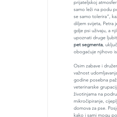
prijateljskoj atmosfe
samo leži na podu p
se samo tolerira“, ka
diljem svijeta, Petra
gdje psi uživaju, a nj
upoznati druge ljubit
pet segmenta
, uklju
obogaćuje njihovo is
Osim zabave i družen
važnost udomljavanja 
godine posebna pažnj
veterinarske grupaci
životinjama na podru
mikročipiranje, cijepl
domova za pse. Posjet
kako i sami mogu post