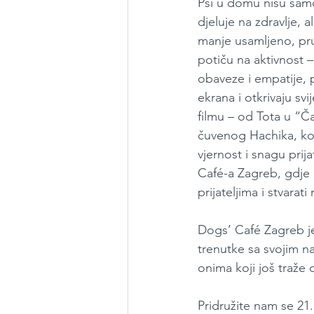
Psi u domu nisu samo
djeluje na zdravlje, 
manje usamljeno, pru
potiču na aktivnost –
obaveze i empatije,
ekrana i otkrivaju svi
filmu – od Tota u “Č
čuvenog Hachika, koj
vjernost i snagu pri
Café-a Zagreb, gdje 
prijateljima i stvara
Dogs’ Café Zagreb je 
trenutke sa svojim na
onima koji još traže 
Pridružite nam se 21.