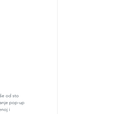
še od sto 
danje pop-up 
noj i 