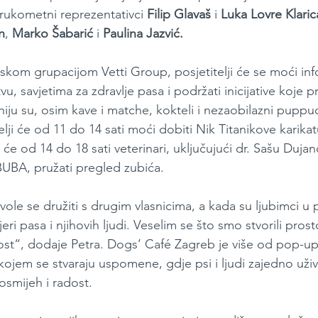
 rukometni reprezentativci 
Filip Glavaš
 i 
Luka Lovre Klaric
n
, 
Marko Šabarić
 i 
Paulina Jazvić.
rskom grupacijom Vetti Group, posjetitelji će se moći info
, savjetima za zdravlje pasa i podržati inicijative koje p
iju su, osim kave i matche, kokteli i nezaobilazni puppuc
telji će od 11 do 14 sati moći dobiti Nik Titanikove karikat
 će od 14 do 18 sati veterinari, uključujući dr. Sašu Dujano
 BUBA, pružati pregled zubića.
 vole se družiti s drugim vlasnicima, a kada su ljubimci u
ri pasa i njihovih ljudi. Veselim se što smo stvorili prosto
st“, dodaje Petra. Dogs’ Café Zagreb je više od pop-up k
kojem se stvaraju uspomene, gdje psi i ljudi zajedno uživa
 osmijeh i radost.