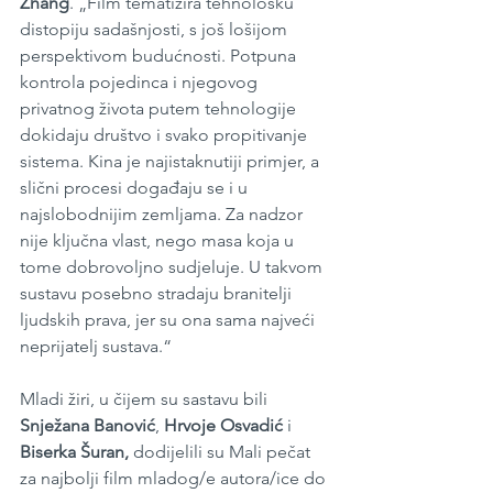
Zhang
. „Film tematizira tehnološku 
distopiju sadašnjosti, s još lošijom 
perspektivom budućnosti. Potpuna 
kontrola pojedinca i njegovog 
privatnog života putem tehnologije 
dokidaju društvo i svako propitivanje 
sistema. Kina je najistaknutiji primjer, a 
slični procesi događaju se i u 
najslobodnijim zemljama. Za nadzor 
nije ključna vlast, nego masa koja u 
tome dobrovoljno sudjeluje. U takvom 
sustavu posebno stradaju branitelji 
ljudskih prava, jer su ona sama najveći 
neprijatelj sustava.“
Mladi žiri, u čijem su sastavu bili 
Snježana Banović
, 
Hrvoje Osvadić
 i 
Biserka Šuran,
 dodijelili su Mali pečat 
za najbolji film mladog/e autora/ice do 