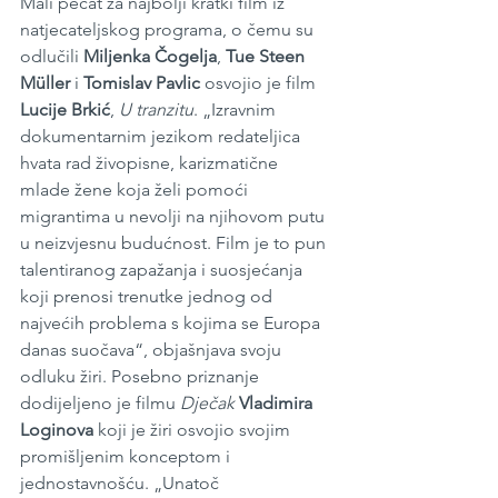
Mali pečat za najbolji kratki film iz 
natjecateljskog programa, o čemu su 
odlučili 
Miljenka Čogelja
, 
Tue Steen 
Müller
 i 
Tomislav Pavlic
 osvojio je film 
Lucije Brkić
, 
U tranzitu
. „Izravnim 
dokumentarnim jezikom redateljica 
hvata rad živopisne, karizmatične 
mlade žene koja želi pomoći 
migrantima u nevolji na njihovom putu 
u neizvjesnu budućnost. Film je to pun 
talentiranog zapažanja i suosjećanja 
koji prenosi trenutke jednog od 
najvećih problema s kojima se Europa 
danas suočava“, objašnjava svoju 
odluku žiri. Posebno priznanje 
dodijeljeno je filmu 
Dječak
Vladimira 
Loginova
 koji je žiri osvojio svojim 
promišljenim konceptom i 
jednostavnošću. „Unatoč 