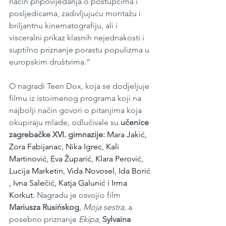
način pripovijedanja o postupcima i 
posljedicama, zadivljujuću montažu i 
briljantnu kinematografiju, ali i 
visceralni prikaz klasnih nejednakosti i 
suptilno priznanje porastu populizma u 
europskim društvima.“
O nagradi Teen Dox, koja se dodjeljuje 
filmu iz istoimenog programa koji na 
najbolji način govori o pitanjima koja 
okupiraju mlade, odlučivale su 
učenice 
zagrebačke XVI. gimnazije:
Mara Jakić​​, 
Zora Fabijanac​, Nika Igrec​​, Kali 
Martinović​, Eva Župarić​, Klara Perović​, 
Lucija Marketin​, Vida Novosel​, Ida Borić​
, Ivna Salečić​, Katja Galunić ​i Irma 
Korkut. 
Nagradu je osvojio film 
Mariusza Rusińskog
, 
Moja sestra
, a 
posebno priznanje 
Ekipa
, 
Sylvaina 