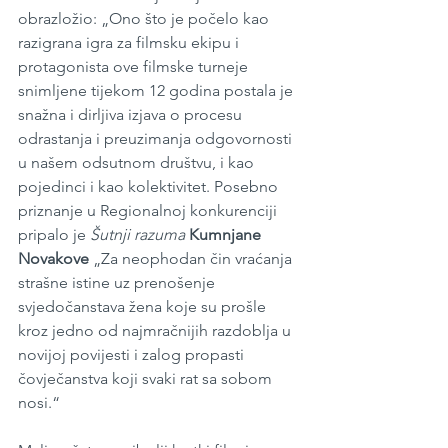
obrazložio: „Ono što je počelo kao 
razigrana igra za filmsku ekipu i 
protagonista ove filmske turneje 
snimljene tijekom 12 godina postala je 
snažna i dirljiva izjava o procesu 
odrastanja i preuzimanja odgovornosti 
u našem odsutnom društvu, i kao 
pojedinci i kao kolektivitet. Posebno 
priznanje u Regionalnoj konkurenciji 
pripalo je 
Šutnji razuma
Kumnjane 
Novakove
 „Za neophodan čin vraćanja 
strašne istine uz prenošenje 
svjedočanstava žena koje su prošle 
kroz jedno od najmračnijih razdoblja u 
novijoj povijesti i zalog propasti 
čovječanstva koji svaki rat sa sobom 
nosi.“