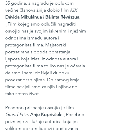
35 godina, a nagradu je odlukom 
većine članova žirija dobio film 
KIX 
Dávida Mikulánua
 i 
Bálinta Révészua
. 
„Film kojeg smo odlučili nagraditi 
osvojio nas je svojim iskrenim i nježnim 
odnosima između autora i 
protagonista filma. Majstorski 
portretirana sloboda odrastanja i 
ljepota koja izlazi iz odnosa autora i 
protagonista filma toliko nas je očarala 
da smo i sami doživjeli duboku 
povezanost s njima. Do samog kraja 
filma navijali smo za njih i njihov ne 
tako sretan život. 
Posebno priznanje osvojio je film 
Grand Prize
Anje Koprivšek
: „Posebno 
priznanje zaslužuje autorica koja je s 
velikom dozom ljubavi i poštovanja 