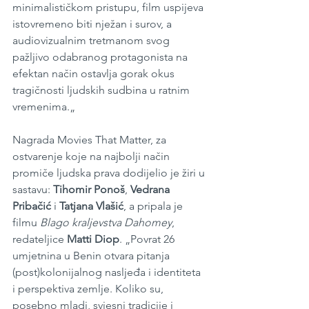
minimalističkom pristupu, film uspijeva 
istovremeno biti nježan i surov, a 
audiovizualnim tretmanom svog 
pažljivo odabranog protagonista na 
efektan način ostavlja gorak okus 
tragičnosti ljudskih sudbina u ratnim 
vremenima.„
Nagrada Movies That Matter, za 
ostvarenje koje na najbolji način 
promiče ljudska prava dodijelio je žiri u 
sastavu: 
Tihomir Ponoš
, 
Vedrana 
Pribačić
 i 
Tatjana Vlašić
, a pripala je 
filmu 
Blago kraljevstva Dahomey
, 
redateljice 
Matti Diop
. „Povrat 26 
umjetnina u Benin otvara pitanja 
(post)kolonijalnog nasljeđa i identiteta 
i perspektiva zemlje. Koliko su, 
posebno mladi, svjesni tradicije i 