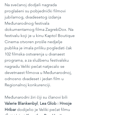
Na svečanoj dodjeli nagrada 
proglašeni su pobjednički filmovi 
jubilarnog, dvadesetog izdanja 
Međunarodnog festivala 
dokumentarnog filma ZagrebDox. Na 
festivalu koji je u kinu Kaptol Boutique 
Cinema otvoren prošle nedjelje 
publika je imala priliku pogledati čak 
102 filmska ostvarenja u dvanaest 
programa, a za službenu festivalsku 
nagradu Veliki pečat natjecalo se 
devetnaest filmova u Međunarodnoj, 
odnosno dvadeset i jedan film u 
Regionalnoj konkurenciji.
Međunarodni žiri čiji su članovi bili 
Valerie Blankenbyl
, 
Lea Glob
 i 
Hrvoje 
Hribar
 dodijelio je Veliki pečat filmu 