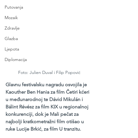
Putovanja
Mozaik
Zdravlje
Glazba
Ljepota
Diplomacija
Foto: Julien Duval i Filip Popović
Glavnu festivalsku nagradu osvojila je 
Kaouther Ben Hania za film Četiri kćeri 
u međunarodnoj te Dávid Mikulán i 
Bálint Révész za film KIX u regionalnoj 
konkurenciji, dok je Mali pečat za 
najbolji kratkometražni film otišao u 
ruke Lucije Brkić, za film U tranzitu.