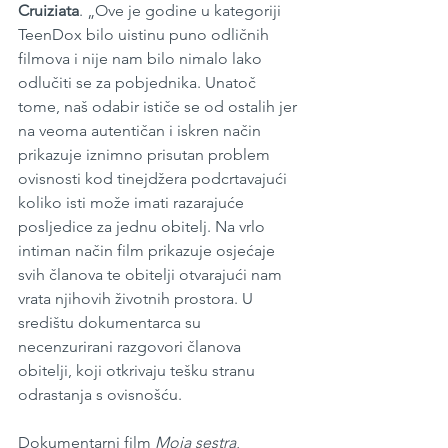
Cruiziata
. „Ove je godine u kategoriji 
TeenDox bilo uistinu puno odličnih 
filmova i nije nam bilo nimalo lako 
odlučiti se za pobjednika. Unatoč 
tome, naš odabir ističe se od ostalih jer 
na veoma autentičan i iskren način 
prikazuje iznimno prisutan problem 
ovisnosti kod tinejdžera podcrtavajući 
koliko isti može imati razarajuće 
posljedice za jednu obitelj. Na vrlo 
intiman način film prikazuje osjećaje 
svih članova te obitelji otvarajući nam 
vrata njihovih životnih prostora. U 
središtu dokumentarca su 
necenzurirani razgovori članova 
obitelji, koji otkrivaju tešku stranu 
odrastanja s ovisnošću. 
Dokumentarni film 
Moja sestra
, 