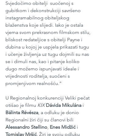
Svjedočimo obitelji  suočenoj s 
gubitkom i dekonstrukciji savršeno 
instagramabilnog obiteljskog 
blaženstva koje slijedi. Iako je ostala 
vjerna svom prekrasnom filmskom stilu, 
bliskost redateljice s obitelji Payne i 
dubina u kojoj je uspjela prikazati tugu 
i učenje življenja uz tugu dojmili su nas 
se i dirnuli nas, kao i pitanje koliko 
dugo možemo ispunjavati ideale i 
vrijednosti roditelja, suočeni s 
promjenjivom realnošću.“
U Regionalnoj konkurenciji Veliki pečat 
otišao je filmu 
KIX
Dávida Mikulána
 i 
Bálinta Révésza
, a odluku je donio 
Regionalni žiri čiji su članovi bili 
Alessandro Stellino
, 
Enes Midžić
 i 
Tomislav Mršić
. Žiri je svoju odluku 