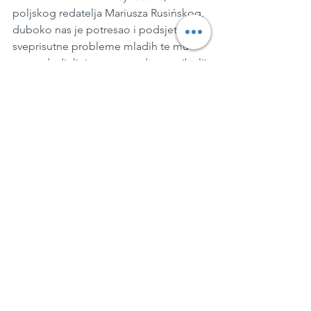
poljskog redatelja Mariusza Rusińskog, 
duboko nas je potresao i podsjetio na 
sveprisutne probleme mladih te mu 
stoga dodjeljujemo nagradu za najbolji 
film u kategoriji TeenDox. S obzirom 
na to da je konkurencija bila iznimno 
jaka, posebno priznanje dodjeljujemo 
filmu 
Ekipa
 koji na zreo način prikazuje 
prijateljstvo triju dječaka. Snažnim 
kadrovima, film uvlači gledatelja u 
adolescentske umove otkrivajući 
probleme i strahove povezane s 
odrastanjem i otkrivanjem vlastite 
seksualnosti.“
Nagradu Počasni Veliki pečat koja se 
dodjeljuje autorima koji su kvalitetom 
svojih radova prisutni i presudni u 