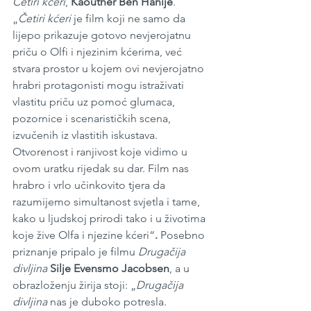
Četiri kćeri
, 
Kaouther Ben Hanije
. 
„
Četiri kćeri
 je film koji ne samo da 
lijepo prikazuje gotovo nevjerojatnu 
priču o Olfi i njezinim kćerima, već 
stvara prostor u kojem ovi nevjerojatno 
hrabri protagonisti mogu istraživati 
vlastitu priču uz pomoć glumaca, 
pozornice i scenarističkih scena, 
izvučenih iz vlastitih iskustava. 
Otvorenost i ranjivost koje vidimo u 
ovom uratku rijedak su dar. Film nas 
hrabro i vrlo učinkovito tjera da 
razumijemo simultanost svjetla i tame, 
kako u ljudskoj prirodi tako i u životima 
koje žive Olfa i njezine kćeri“
. 
Posebno 
priznanje pripalo je filmu 
Drugačija 
divljina
Silje Evensmo Jacobsen
, a u 
obrazloženju žirija stoji: „
Drugačija 
divljina
 nas je duboko potresla. 