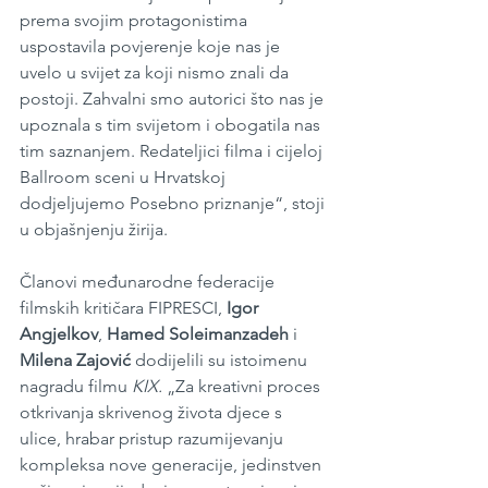
prema svojim protagonistima 
uspostavila povjerenje koje nas je 
uvelo u svijet za koji nismo znali da 
postoji. Zahvalni smo autorici što nas je 
upoznala s tim svijetom i obogatila nas 
tim saznanjem. Redateljici filma i cijeloj 
Ballroom sceni u Hrvatskoj 
dodjeljujemo Posebno priznanje“, stoji 
u objašnjenju žirija. 
Članovi međunarodne federacije 
filmskih kritičara FIPRESCI, 
Igor 
Angjelkov
, 
Hamed Soleimanzadeh
 i 
Milena Zajović
 dodijelili su istoimenu 
nagradu filmu 
KIX.
 „Za kreativni proces 
otkrivanja skrivenog života djece s 
ulice, hrabar pristup razumijevanju 
kompleksa nove generacije, jedinstven 