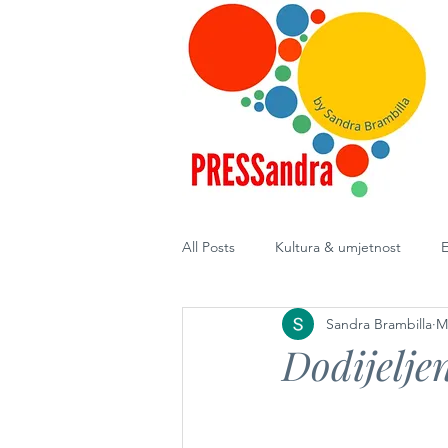
All Posts
Kultura & umjetnost
E
Sandra Brambilla
M
Diplomacija
Dodijelje