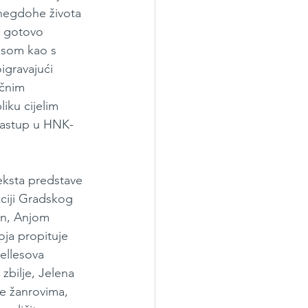
inegdohe života 
a gotovo 
asom kao s 
igravajući 
ičnim 
iku cijelim 
 nastup u HNK-
eksta predstave 
kciji Gradskog 
šin, Anjom 
ja propituje 
Wellesova 
zbilje, Jelena 
se žanrovima, 