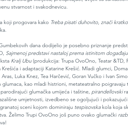
venu stvarnost i svakodnevicu.
va koji progovara kako 
Treba pisati duhovito, znači kratko
tka.
 Gumbekovih dana dodijelio je posebno priznanje predsta
O, 
Sajmenoj predstavi nastaloj prema istinitom događaju 
eksta 
Kralj Ubu
 (produkcija: Trupa OvoOno, Teatar &TD, R
 Krešića i adaptaciji Katarine Krešić. Mladi glumci, Doma
a Aras, Luka Knez, Tea Harčević, Goran Vučko i Ivan Simo
h glumaca, kao mladi histrioni, metateatralno poigravaju 
arodirajući glumačka umijeća i taštine, 
pirandellovski
 r
ališne umjetnosti, izvedbeno se ogoljujući i pokazujući r
zgranatoj sceni kojom dominiraju 
tespisovska
 kola koja sk
štva. Želimo Trupi OvoOno još puno ovako glumački 
razb
va!