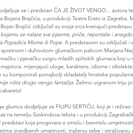
odjeljuje se i predstavi ČA JE ŽIVOT VENGO... autora t
a Bojana Brajčića, u produkciji Teatra Erato iz Zagreba. 
 Bojan Brajčić 
otključali su svoja srca
 kreirajući predstavu
 kojemu se nalaze sve pjesme, priče, reportaže i anegdo
ila Popadića Mome ili Pope
. A predstavom su otključali i s
en spretnom i duhovitom glumačkom palicom Marjana Nej
mačku i pjevačku suigru mladih splitskih glumaca koji u 
 majstora, mijenjajući uloge, karaktere, idiome i idiolekte, 
e su komponirali ponajbolji skladatelji hrvatske popularn
nije ništa drugo vengo fantažija
. Želimo uigranom triju j
 cabareta!
a glumca dodjeljuje se FILIPU SERTIĆU, koji je i režirao 
as
 na temelju Süskindova teksta i u produkciji Zagreba
U predstavi koja progovara o smislu i besmislu umjetnost
tima izvedbenih umjetnosti, traženju sebe i istraživanju