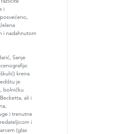
azličite 
 i 
 posvećeno, 
Jelena 
om i nadahnutom 
arić, Sanje 
scenografija: 
kulić) kreira 
edištu je 
, bolničku 
ecketta, ali i 
na, 
uge i trenutne 
redateljicom i 
arcem (glas 