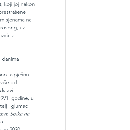
, koji joj nakon 
prestrašene 
nim sjenama na 
urosong, uz 
zići iz 
m danima  
mno uspješnu 
 više od 
dstavi 
1991. godine, u 
telj i glumac 
tava 
Spika na 
a 
a je 2020. 