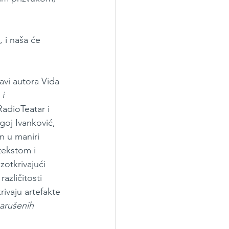
, i naša će 
vi autora Vida 
i 
adioTeatar i 
goj Ivanković, 
n u maniri 
tekstom i 
azotkrivajući 
azličitosti 
rivaju artefakte 
arušenih