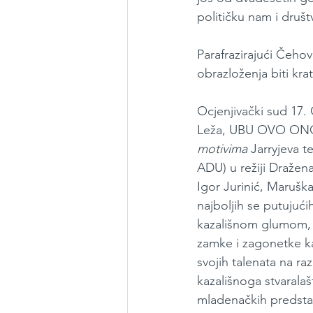
političku nam i društ
Parafrazirajući Čeho
obrazloženja biti kra
Ocjenjivački sud 17.
Leža, UBU OVO ON
motivima
 Jarryjeva t
ADU) u režiji Dražena
Igor Jurinić, Marušk
najboljih se putujući
kazališnom glumom, p
zamke i zagonetke kaz
svojih talenata na ra
kazališnoga stvarala
mladenačkih predsta