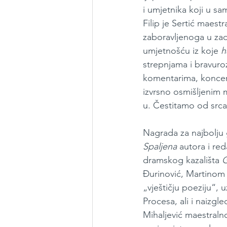
i umjetnika koji u sa
Filip je Sertić maes
zaboravljenoga u zad
umjetnošću iz koje 
h
strepnjama i bravuroz
komentarima, koncert
izvrsno osmišljenim 
u. Čestitamo od srca 
Nagrada za najbolju
Spaljena
 autora i re
dramskog kazališta 
G
Đurinović, Martinom
„vještičju poeziju“, 
Procesa, ali i naizgl
Mihaljević maestralno