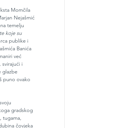
eksta Momčila 
Marjan Nejašmić 
 na temelju 
te koje su 
rca publike i 
ašmića Banića 
maniri već 
svirajući i 
e glazbe 
oš puno ovako 
svoju 
čkoga gradskog 
i, tugama, 
 dubina čovjeka 