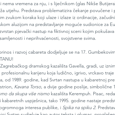
 nema vremena za nju, i s liječnikom (glas Nikše Butijera)
uža utjehu. Predstava problematizira čekanje povučene i 
nim zvukom koraka koji ulaze i izlaze iz ordinacije, začud
mskom aluzijom na predstavljanje moguće sudionice za E
zvrstan pjevački nastup na fiktivnoj sceni kojim pokušava i
amljenosti i neprihvaćenosti, svojstvene svima.
rinos i razvoj cabareta dodjeljuje se na 17. Gumbekovi
RTANU!
 Zagrebačkog dramskog kazališta Gavella, gradi, uz izni
profesionalnu karijeru koja ludično, igrivo, vrckavo traje
a, od 1989. godine, kad Svrtan nastupa u kabaretnoj pre
trion, 
Kavana Torso
, a dvije godine poslije, simbolične 
ismo da skupa više nismo
 kazališta Kerempuh. Pisac, reda
 i kabaretnih uspješnica, tako 1995. godine nastaje preds
 ogromnoga interesa publike, i 
Spika na spiku 2
. Predstav
ojoj Svrtan sudjeluje kao autor teksta i glumac, proglašen