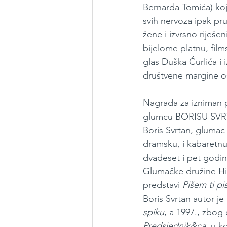
Bernarda Tomića) koji
svih nervoza ipak pr
žene i izvrsno riješe
bijelome platnu, fil
glas Duška Ćurlića i i
društvene margine os
Nagrada za izniman p
glumcu BORISU SV
Boris Svrtan, glumac
dramsku, i kabaretnu 
dvadeset i pet godin
Glumačke družine His
predstavi 
Pišem ti p
Boris Svrtan autor je
spiku
, a 1997., zbog
Predsjednik&ca
, u k