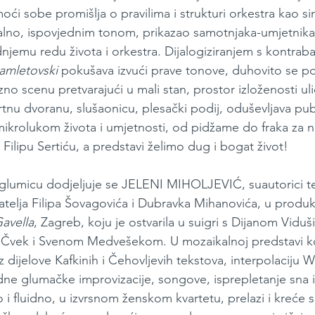
moći sobe promišlja o pravilima i strukturi orkestra kao s
tralno, ispovjednim tonom, prikazao samotnjaka-umjetnik
njemu redu života i orkestra. Dijalogiziranjem s kontrab
amletovski
 pokušava izvući prave tonove, duhovito se po
no scenu pretvarajući u mali stan, prostor izloženosti ul
nu dvoranu, slušaonicu, plesački podij, oduševljava publ
mikrolukom života i umjetnosti, od pidžame do fraka za
Filipu Sertiću, a predstavi želimo dug i bogat život!
 glumicu dodjeljuje se JELENI MIHOLJEVIĆ, suautorici t
datelja Filipa Šovagovića i Dubravka Mihanovića, u produ
avella
, Zagreb, koju je ostvarila u suigri s Dijanom Vidu
 Čvek i Svenom Medvešekom. U mozaikalnoj predstavi ko
uz dijelove Kafkinih i Čehovljevih tekstova, interpolaciju 
edne glumačke improvizacije, songove, isprepletanje sna i 
 i fluidno, u izvrsnom ženskom kvartetu, prelazi i kreće 