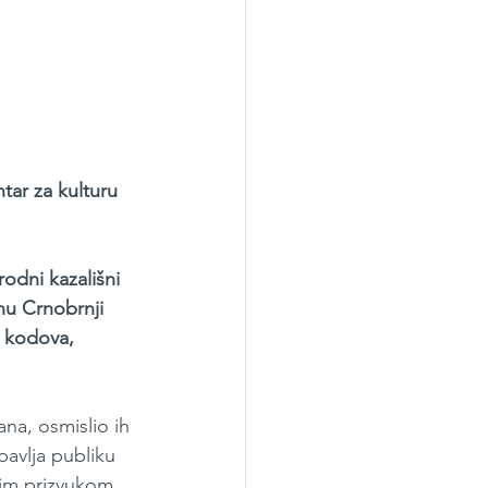
ar za kulturu 
dni kazališni 
u Crnobrnji 
h kodova, 
na, osmislio ih 
bavlja publiku 
nim prizvukom, 