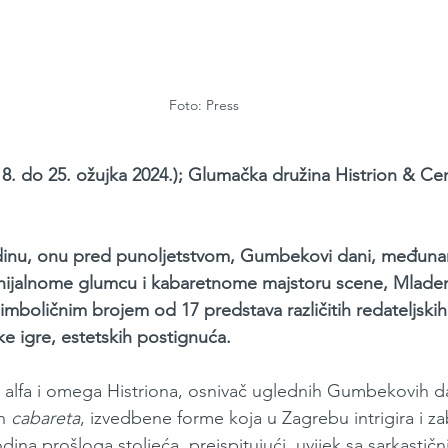
Foto: Press
. do 25. ožujka 2024.); Glumačka družina Histrion & Cent
nu, onu pred punoljetstvom, Gumbekovi dani, međunaro
enijalnome glumcu i kabaretnome majstoru scene, Mladen
imboličnim brojem od 17 predstava različitih redateljski
e igre, estetskih postignuća. 
, alfa i omega Histriona, osnivač uglednih Gumbekovih da
h 
cabareta
, izvedbene forme koja u Zagrebu intrigira i za
ina prošloga stoljeća, preispitujući, uvijek sa sarkastič