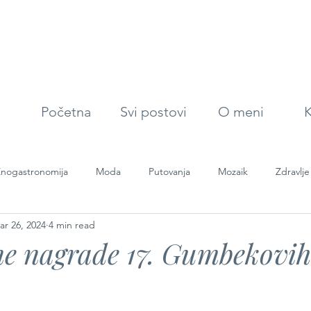
Početna
Svi postovi
O meni
K
nogastronomija
Moda
Putovanja
Mozaik
Zdravlje
ar 26, 2024
4 min read
ne nagrade 17. Gumbekovi