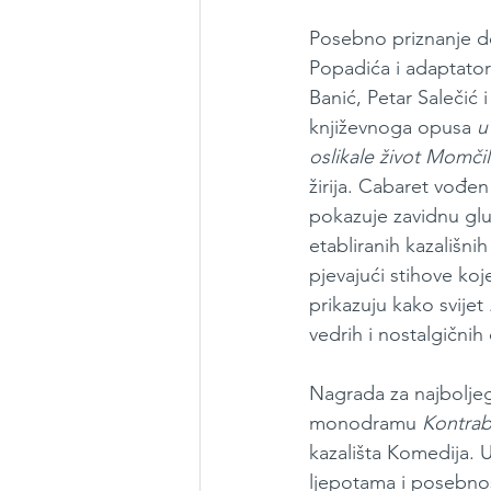
Posebno priznanje d
Popadića i adaptator
Banić, Petar Salečić i
književnoga opusa 
u
oslikale život Momč
žirija. Cabaret vođ
pokazuje zavidnu glu
etabliranih kazališnih
pjevajući stihove koj
prikazuju kako svijet 
vedrih i nostalgičnih
Nagrada za najboljeg
monodramu 
Kontrab
kazališta Komedija. 
ljepotama i posebnos