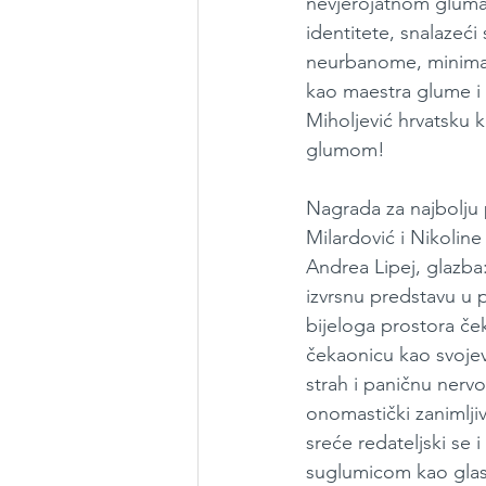
nevjerojatnom glumač
identitete, snalazeć
neurbanome, minimal
kao maestra glume i 
Miholjević hrvatsku 
glumom!
Nagrada za najbolju p
Milardović i Nikoline 
Andrea Lipej, glazba:
izvrsnu predstavu u p
bijeloga prostora če
čekaonicu kao svojevr
strah i paničnu nerv
onomastički zanimljiv
sreće redateljski se i
suglumicom kao glaso