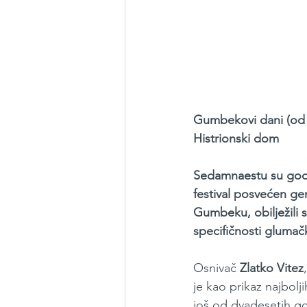
Gumbekovi dani (od 8
Histrionski dom
Sedamnaestu su godi
festival posvećen g
Gumbeku, obilježili s
specifičnosti glumačk
Osnivač 
Zlatko Vitez
je kao prikaz najbolji
još od dvadesetih god