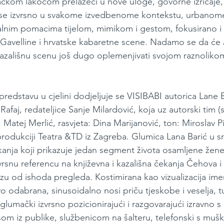
kom lakoćom prelazeći u nove uloge, govorne izričaje, r
i se izvrsno u svakome izvedbenome kontekstu, urbanome
nim pomacima tijelom, mimikom i gestom, fokusirano i
Gavelline i hrvatske kabaretne scene. Nadamo se da će 
kazališnu scenu još dugo oplemenjivati svojom raznolik
redstavu u cjelini dodjeljuje se VISIBABI autorica Lane B
Rafaj, redateljice Sanje Milardović, koja uz autorski tim (
 Matej Merlić, rasvjeta: Dina Marijanović, ton: Miroslav Piš
rodukciji Teatra &TD iz Zagreba. Glumica Lana Barić u sr
kanja koji prikazuje jedan segment života osamljene žene
snu referencu na književna i kazališna čekanja Čehova i B
ozu od ishoda pregleda. Kostimirana kao vizualizacija ime
o odabrana, sinusoidalno nosi priču tjeskobe i veselja, t
 glumački izvrsno pozicionirajući i razgovarajući izravno s 
m iz publike, službenicom na šalteru, telefonski s mušk