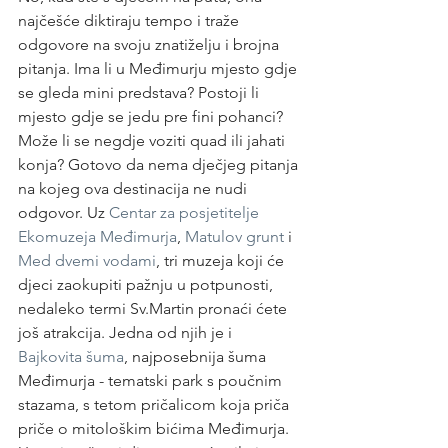
najčešće diktiraju tempo i traže 
odgovore na svoju znatiželju i brojna 
pitanja. Ima li u Međimurju mjesto gdje 
se gleda mini predstava? Postoji li 
mjesto gdje se jedu pre fini pohanci? 
Može li se negdje voziti quad ili jahati 
konja? Gotovo da nema dječjeg pitanja 
na kojeg ova destinacija ne nudi 
odgovor. Uz 
Centar za posjetitelje 
Ekomuzeja Međimurja
, 
Matulov grunt
 i 
Med dvemi vodami
, tri muzeja koji će 
djeci zaokupiti pažnju u potpunosti, 
nedaleko termi Sv.Martin pronaći ćete 
još atrakcija. Jedna od njih je i 
Bajkovita šuma
, najposebnija šuma 
Međimurja - tematski park s poučnim 
stazama, s tetom pričalicom koja priča 
priče o mitološkim bićima Međimurja. 