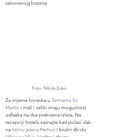
zatvorenog bazena.  
Foto: Nikola Zoko
Za vrijeme boravka u 
Termama Sv. 
Martin
 i mali i veliki imaju mogućnost 
odlaska na dva prekrasna izleta. Na 
recepciji hotela saznajte kad polazi vlak 
na 
farmu jelena Perhoč
 i kružni đir do 
Mlina na Muri
. I jedna i druga 