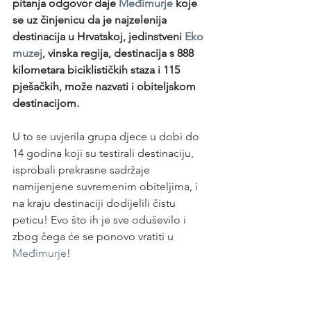
pitanja odgovor daje 
Međimurje
 koje 
se uz činjenicu da je najzelenija 
destinacija u Hrvatskoj, jedinstveni 
Eko 
muzej
, vinska regija, destinacija s 888 
kilometara biciklističkih staza i 115 
pješačkih, može nazvati i obiteljskom 
destinacijom.
U to se uvjerila grupa djece u dobi do 
14 godina koji su testirali destinaciju, 
isprobali prekrasne sadržaje 
namijenjene suvremenim obiteljima, i 
na kraju destinaciji dodijelili čistu 
peticu! Evo što ih je sve oduševilo i 
zbog čega će se ponovo vratiti u 
Međimurje
!  