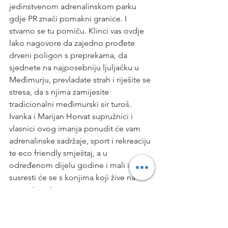
jedinstvenom adrenalinskom parku 
gdje PR znači pomakni granice. I 
stvarno se tu pomiču. Klinci vas ovdje 
lako nagovore da zajedno prođete 
drveni poligon s preprekama, da 
sjednete na najposebniju ljuljačku u 
Međimurju, prevladate strah i riješite se 
stresa, da s njima zamijesite 
tradicionalni međimurski sir turoš. 
Ivanka i Marijan Horvat supružnici i 
vlasnici ovog imanja ponudit će vam 
adrenalinske sadržaje, sport i rekreaciju 
te eco friendly smještaj, a u 
određenom dijelu godine i mali i veliki 
susresti će se s konjima koji žive na 
ovom imanju.
Red zabave, red kupanja u termaliji ove 
destinacije, red učenja, red smijeha i 