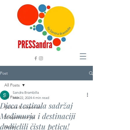
Post
All Posts
Sandra Brambilla
All Posts
Mar 22, 2024
4 min read
Djeca testirala sadržaj
Kultura & umjetnost
Međimurja i destinaciji
Enogastronomija
dodijelili čistu peticu!
Moda