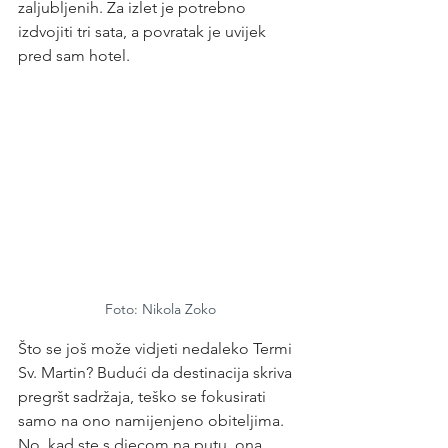
zaljubljenih. Za izlet je potrebno 
izdvojiti tri sata, a povratak je uvijek 
pred sam hotel.
Foto: Nikola Zoko
Što se još može vidjeti nedaleko Termi 
Sv. Martin? Budući da destinacija skriva 
pregršt sadržaja, teško se fokusirati 
samo na ono namijenjeno obiteljima. 
No, kad ste s djecom na putu, ona 