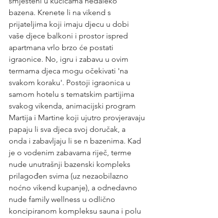
smješteni u kućicama nedaleko 
bazena. Krenete li na vikend s 
prijateljima koji imaju djecu u dobi 
vaše djece balkoni i prostor ispred 
apartmana vrlo brzo će postati 
igraonice. No, igru i zabavu u ovim 
termama djeca mogu očekivati 'na 
svakom koraku'. Postoji igraonica u 
samom hotelu s tematskim partijima 
svakog vikenda, animacijski program 
Martija i Martine koji ujutro provjeravaju 
papaju li sva djeca svoj doručak, a 
onda i zabavljaju li se n bazenima. Kad 
je o vodenim zabavama riječ, terme 
nude unutrašnji bazenski kompleks 
prilagođen svima (uz nezaobilazno 
noćno vikend kupanje), a odnedavno 
nude family wellness u odlično 
koncipiranom kompleksu sauna i polu 