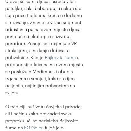
U ovoj se šumi djeca susreću vile i 
patuljke, čak i babarogu, a nakon što 
čuju priču tabletima kreću u dodatno 
istraživanje. Znanje je važan segment 
odrastanja pa na ovom mjestu djeca 
puno uče o ekologiji i suživotu s 
prirodom. Znanje se i ocjenjuje VR 
atrakcijom, a na kraju dobivaju i 
pohvalnice. Kad je 
Bajkovita šuma
 u 
potpunosti otkrivena na ovom mjestu 
se poslužuje Međimurski obed s 
trgancima u vrhnju i, kako su djeca 
ocijenila, najfinijim pohancima na 
svijetu.
O tradiciji, suživotu čovjeka i prirode, 
ali i načinu kako prevladati svaku 
prepreku uči se nedaleko Bajkovite 
šume na
 PG Geler
. Riječ je o 