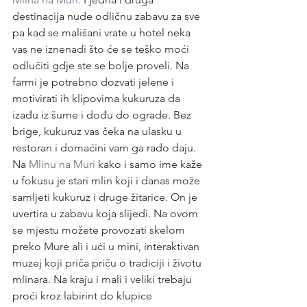
destinacija nude odličnu zabavu za sve 
pa kad se mališani vrate u hotel neka 
vas ne iznenadi što će se teško moći 
odlučiti gdje ste se bolje proveli. Na 
farmi je potrebno dozvati jelene i 
motivirati ih klipovima kukuruza da 
izađu iz šume i dođu do ograde. Bez 
brige, kukuruz vas čeka na ulasku u 
restoran i domaćini vam ga rado daju. 
Na 
Mlinu na Muri
 kako i samo ime kaže 
u fokusu je stari mlin koji i danas može 
samljeti kukuruz i druge žitarice. On je 
uvertira u zabavu koja slijedi. Na ovom 
se mjestu možete provozati skelom 
preko Mure ali i ući u mini, interaktivan 
muzej koji priča priču o tradiciji i životu 
mlinara. Na kraju i mali i veliki trebaju 
proći kroz labirint do klupice 