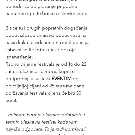
ponudi i za odigravanje prigodne 
nagradne igre te bočicu izvorske vode.
Bit će tu i drugih popratnih događanja, 
poput izložbe vinarstva budućnosti na 
način kako je vidi umjetna inteligencija, 
zabavni selfie foto kutak i pokoje 
iznenađenje….
Radno vrijeme festivala je od 16 do 22 
sata, a ulaznice se mogu kupiti u 
pretprodaji u sustavu 
EVENTIM
 po 
povoljnijoj cijeni od 25 eura (na dane 
održavanja festivala cijena će biti 30 
eura). 
„Prilikom kupnje ulaznice odabirete i 
termin ulaska na festival kada vam 
najviše odgovara. To je radi komfora i 