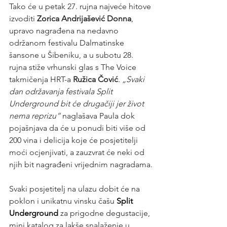
Tako će u petak 27. rujna najveće hitove 
izvoditi 
Zorica Andrijašević Donna
, 
upravo nagrađena na nedavno 
održanom festivalu Dalmatinske 
šansone u Šibeniku, a u subotu 28. 
rujna stiže vrhunski glas s The Voice 
takmičenja HRT-a 
Ružica Čović
. 
„Svaki 
dan održavanja festivala Split 
Underground bit će drugačiji jer život 
nema reprizu“
 naglašava Paula dok 
pojašnjava da će u ponudi biti više od 
200 vina i delicija koje će posjetitelji 
moći ocjenjivati, a zauzvrat će neki od 
njih bit nagrađeni vrijednim nagradama.
Svaki posjetitelj na ulazu dobit će na 
poklon i unikatnu vinsku čašu 
Split 
Underground
 za prigodne degustacije, 
mini katalog za lakše snalaženje u 