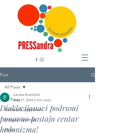
Post
All Posts
Sandra Brambilla
All Posts
Aug 27, 2024
2 min read
Dioklecijanovi podrumi
Kultura & umjetnost
ponovno postaju centar
Enogastronomija
hedonizma!
Moda