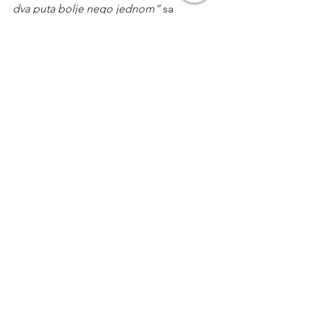
dva puta bolje nego jednom“
 sa 
osmijehom kaže Paula i naglašava 
„svi 
ste pozvani“.
PRESSandra
vino
Wine & Walk
Paula Kovačić
Dioklecijanovi podrumi
Split Underground
Enogastronomija
Mozaik
See All
Recent Posts