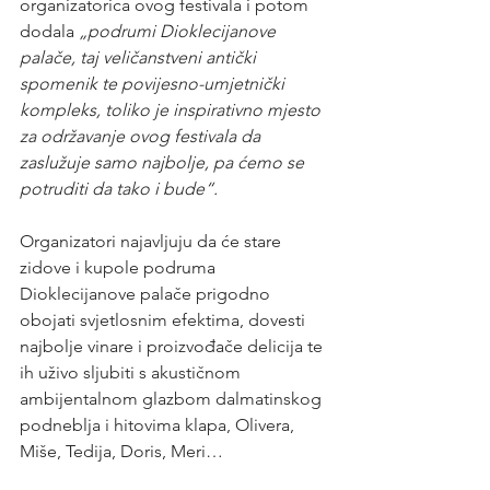
organizatorica ovog festivala i potom 
dodala 
„podrumi Dioklecijanove 
palače, taj veličanstveni 
antički 
spomenik te povijesno-umjetnički 
kompleks, toliko je inspirativno mjesto 
za održavanje ovog festivala da 
zaslužuje samo najbolje, pa ćemo se 
potruditi da tako i bude“.
Organizatori najavljuju da će stare 
zidove i kupole podruma 
Dioklecijanove palače prigodno 
obojati svjetlosnim efektima, dovesti 
najbolje vinare i proizvođače delicija te 
ih uživo sljubiti s akustičnom 
ambijentalnom glazbom dalmatinskog 
podneblja i hitovima klapa, Olivera, 
Miše, Tedija, Doris, Meri…