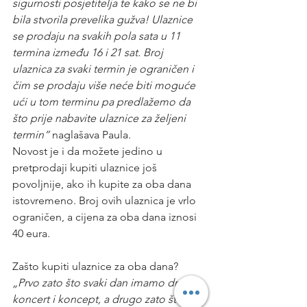
sigurnosti posjetitelja te kako se ne bi 
bila stvorila prevelika gužva! Ulaznice 
se prodaju na svakih pola sata u 11 
termina između 16 i 21 sat. Broj 
ulaznica za svaki termin je ograničen i 
čim se prodaju više neće biti moguće 
ući u tom terminu pa predlažemo da 
što prije nabavite ulaznice za željeni 
termin“
 naglašava Paula.
Novost je i da možete jedino u 
pretprodaji kupiti ulaznice još 
povoljnije, ako ih kupite za oba dana 
istovremeno. Broj ovih ulaznica je vrlo 
ograničen, a cijena za oba dana iznosi 
40 eura.
Zašto kupiti ulaznice za oba dana? 
„Prvo zato što svaki dan imamo drugi 
koncert i koncept, a drugo zato što je 