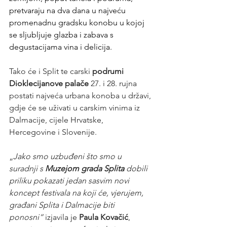
pretvaraju na dva dana u najveću 
promenadnu gradsku konobu u kojoj 
se sljubljuje glazba i zabava s 
degustacijama vina i delicija.
Tako će i Split te carski 
podrumi 
Dioklecijanove palače
 27. i 28. rujna 
postati najveća urbana konoba u državi, 
gdje će se uživati u carskim vinima iz 
Dalmacije, cijele Hrvatske, 
Hercegovine i Slovenije.
„
Jako smo uzbuđeni što smo u 
suradnji s 
Muzejom grada Splita
 dobili 
priliku pokazati jedan sasvim novi 
koncept festivala na koji će, vjerujem, 
građani Splita i Dalmacije biti 
ponosni“
 izjavila je 
Paula Kovačić
, 