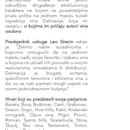
uzbudljivo događanje ekskluzivnog 
karaktera na kojem se posjetiteljima 
pruža prilika na jednom mjestu kušati 
najvažnija vina Dalmacije, koja im 
rastaču i 
o kojima im pričaju autori vina 
osobno
. 
Predsjednik udruge Leo Gracin
 rekao 
je: “Želimo našim suradnicima i 
kupcima omogućiti da na jednom 
mjestu nađu svoje favorite i izaberu vina 
u kojima će uživati i/ili ponuditi u svojim 
restoranima, vinotekama ili distribuciji. 
Dalmacija je bogata sortama, 
specifičnim teroirima i stilovima vina u 
što su se naši partneri mogli uvjeriti na 
ovom jednodnevnom kušanju’’
Vinari koji su predstavili svoje perjanice
: 
Baraka, Bora, Boškinac, Carić, Grabovac, 
Gracin, Grgić, Hvar hills, Katić, Kraljevski 
vinogradi, Opus vina, Prgin, Prović, 
Rizman, Saints hills, Skaramuča, Stina, 
Škaulj, Ško vina, Testament, Tomić, 