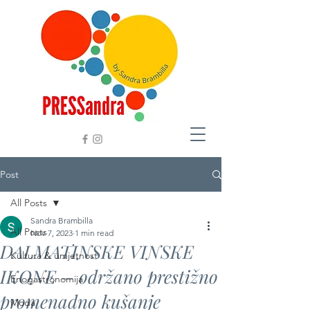
Post
All Posts
Sandra Brambilla
All Posts
Nov 7, 2023
1 min read
DALMATINSKE VINSKE
Kultura & umjetnost
IKONE – održano prestižno
Enogastronomija
promenadno kušanje
Moda