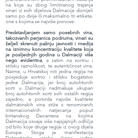
na koje su zbog limitiranog trajanja 
vinari iz svih dijelova Dalmacije donijeli 
samo po dvije ili maksimalno tri etikete, 
one s kojima se najviše ponose. 
Predstavljanjem samo posebnih vina, 
takozvanih perjanica podruma, vinari su 
željeli skrenuti pažnju javnosti i medija 
na iznimnu koncentraciju kvalitete koja 
je posljednjih godina u Dalmaciji više 
nego evidentna
, a zatim na sortnu i 
stilsku raznolikost, te autentičnost vina. 
Naime, u Hrvatskoj niti jedna regija ne 
posjeduje sortno i stilsko bogatstvo 
jedne Dalmacije, jer broj autohtonih 
sorti u Dalmaciji nadmašuje ukupan 
broj autohtonih sorti svih ostalih regija 
zajedno, a potvrda najviše kvalitete 
dalmatinskih vina stiže s renomiranih 
internacionalnih natjecanja poput 
britanskog Decantera na kojima 
Dalmacija osvaja više najsjajnijih odličja 
od bilo koje druge regije iz ovog dijela 
Europe. Stoga je manifestacija 
Dalmatinske vinske ikone jedno 