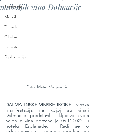
najboljih vina Dalmacije
Putovanja
Mozaik
Zdravlje
Glazba
Ljepota
Diplomacija
Foto: Matej Marjanović
DALMATINSKE VINSKE IKONE
 - vinska 
manifestacija na kojoj su vinari 
Dalmacije predstavili isključivo svoja 
najbolja vina održana je 06.11.2023. u 
hotelu Esplanade.  Radi se o 
jednodnevnom promenadnom kušanju 