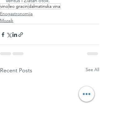
Ventus i Zlatan otok.
vino
leo gracin
dalmatinska vina
Enogastronomija
Mozaik
See All
Recent Posts