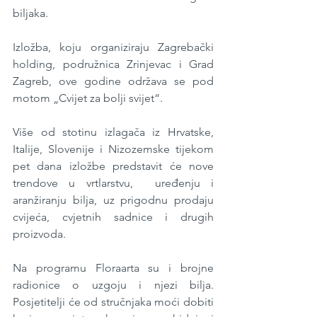
biljaka.  
Izložba, koju organiziraju Zagrebački 
holding, podružnica Zrinjevac i Grad 
Zagreb, ove godine održava se pod 
motom „Cvijet za bolji svijet“.  
Više od stotinu izlagača iz Hrvatske, 
Italije, Slovenije i Nizozemske tijekom 
pet dana izložbe predstavit će nove 
trendove u vrtlarstvu,  uređenju i 
aranžiranju bilja, uz prigodnu prodaju 
cvijeća, cvjetnih sadnice i drugih 
proizvoda. 
Na programu Floraarta su i brojne 
radionice o uzgoju i njezi bilja. 
Posjetitelji će od stručnjaka moći dobiti 