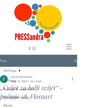
Post
All Posts
Sandra Brambilla
All Posts
May 19, 2024
1 min read
„Cvijet za bolji svijet“ -
Kultura & umjetnost
počinje 58. Floraart
Enogastronomija
Moda