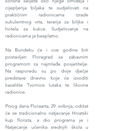
korisne savjete oko njege orhideja i 
cijepljenja biljaka te sudjelovati na 
praktičnim radionicama izrade 
sukulentnog vrta, terarija za biljke i 
hotela za kukce. Sudjelovanje na 
radionicama je besplatno. 
Na Bundeku će i ove godine biti 
postavljen Floragrad sa zabavnim 
programom za najmlađe posjetitelje. 
Na rasporedu su po dvije dječje 
predstave dnevno koje će izvoditi 
kazalište Tvornice lutaka te likovne 
radionice.  
Prvog dana Floraarta, 29. svibnja, održat 
će se tradicionalno natjecanje Hrvatski 
kup florista, a dio programa je i 
Natjecanje učenika srednjih škola u 