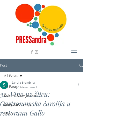
Post
All Posts
Sandra Brambilla
All Posts
May 17
6 min read
32. Vino uz žlicu:
Kultura & umjetnost
Gastronomska čarolija u
Enogastronomija
restoranu Gallo
Moda