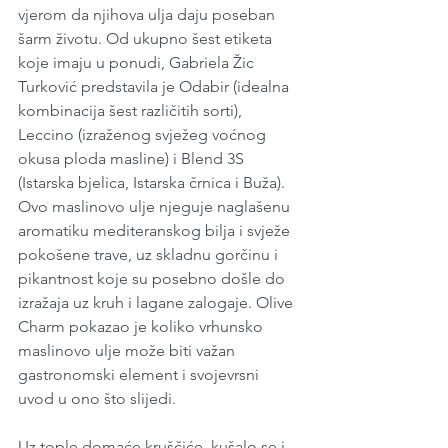
vjerom da njihova ulja daju poseban 
šarm životu. Od ukupno šest etiketa 
koje imaju u ponudi, Gabriela Žic 
Turković predstavila je Odabir (idealna 
kombinacija šest različitih sorti), 
Leccino (izraženog svježeg voćnog 
okusa ploda masline) i Blend 3S 
(Istarska bjelica, Istarska črnica i Buža). 
Ovo maslinovo ulje njeguje naglašenu 
aromatiku mediteranskog bilja i svježe 
pokošene trave, uz skladnu gorčinu i 
pikantnost koje su posebno došle do 
izražaja uz kruh i lagane zalogaje. Olive 
Charm pokazao je koliko vrhunsko 
maslinovo ulje može biti važan 
gastronomski element i svojevrsni 
uvod u ono što slijedi.
Uz tople domaće kruščiće, kušalo se i 