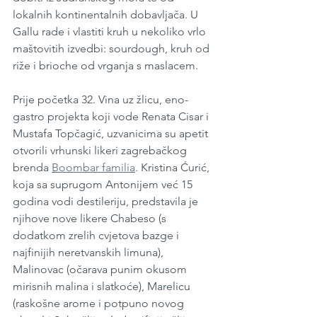
lokalnih kontinentalnih dobavljača. U 
Gallu rade i vlastiti kruh u nekoliko vrlo 
maštovitih izvedbi: sourdough, kruh od 
riže i brioche od vrganja s maslacem.
Prije početka 32. Vina uz žlicu, eno-
gastro projekta koji vode Renata Cisar i 
Mustafa Topčagić, uzvanicima su apetit 
otvorili vrhunski likeri zagrebačkog 
brenda 
Boombar familia
. Kristina Ćurić, 
koja sa suprugom Antonijem već 15 
godina vodi destileriju, predstavila je 
njihove nove likere Chabeso (s 
dodatkom zrelih cvjetova bazge i 
najfinijih neretvanskih limuna), 
Malinovac (očarava punim okusom 
mirisnih malina i slatkoće), Marelicu 
(raskošne arome i potpuno novog 