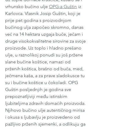
vrhunsko bučino ulje 
OPG-a Guštin
 iz 
Karlovca. Vlasnik Josip Guštin, koji je 
prije pet godina s proizvodnjom 
bučinog ulja započeo skromno, danas 
već na 14 hektara uzgaja buče, ječam i 
druge visokokvalitetne sirovine za svoje 
proizvode. Uz toplo i hladno prešano 
ulje, u raznolikoj ponudi su još pržene 
slane bučine koštice, namazi od 
prženih koštica, brašno od buča, med, 
ječmena kaša, a za prave sladokusce tu 
su i bučine koštice u čokoladi. OPG 
Guštin posljednjih je godina sve 
prepoznatljiviji među istinskim 
ljubiteljima zdravih domaćih proizvoda. 
Njihovo bučino ulje autentičnog mirisa 
i okusa s ljubavlju je proizvedeno od 
pažljivo prženih sjemenki, a odlikuju ga 