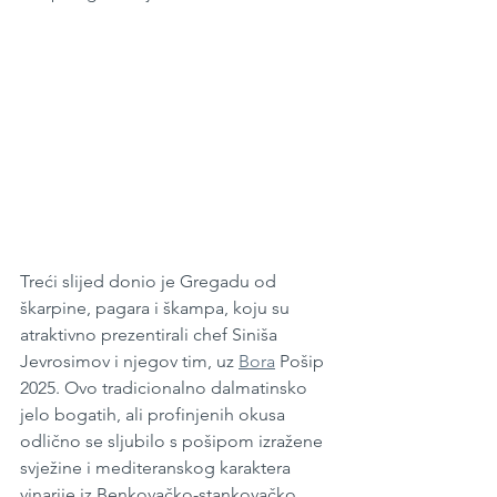
Treći slijed donio je Gregadu od 
škarpine, pagara i škampa, koju su 
atraktivno prezentirali chef Siniša 
Jevrosimov i njegov tim, uz 
Bora
 Pošip 
2025. Ovo tradicionalno dalmatinsko 
jelo bogatih, ali profinjenih okusa 
odlično se sljubilo s pošipom izražene 
svježine i mediteranskog karaktera 
vinarije iz Benkovačko-stankovačko 