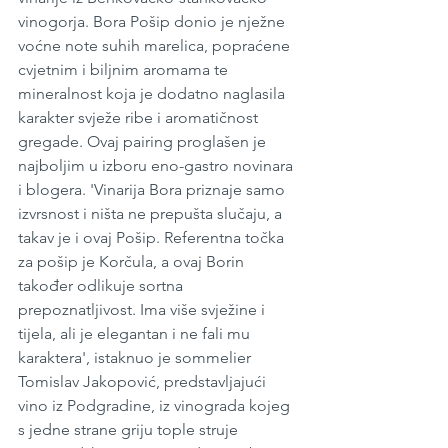
vinogorja. Bora Pošip donio je nježne 
voćne note suhih marelica, popraćene 
cvjetnim i biljnim aromama te 
mineralnost koja je dodatno naglasila 
karakter svježe ribe i aromatičnost 
gregade. Ovaj pairing proglašen je 
najboljim u izboru eno-gastro novinara 
i blogera. 'Vinarija Bora priznaje samo 
izvrsnost i ništa ne prepušta slučaju, a 
takav je i ovaj Pošip. Referentna točka 
za pošip je Korčula, a ovaj Borin 
također odlikuje sortna 
prepoznatljivost. Ima više svježine i 
tijela, ali je elegantan i ne fali mu 
karaktera', istaknuo je sommelier 
Tomislav Jakopović, predstavljajući 
vino iz Podgradine, iz vinograda kojeg 
s jedne strane griju tople struje 