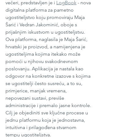
večeri, predstavljen je i 
LogBook
 - nova 
digitalna platforma za pametno 
ugostiteljstvo koju promoviraju Maja 
Šarić i Vedran Jakominić, oboje s 
prijašnjim iskustvom u ugostiteljstvu. 
Ova platforma, naglasila je Maja Šarić, 
hrvatski je proizvod, a namijenjena je 
ugostiteljima kojima itekako može 
pomoći u njihovu svakodnevnom 
poslovanju. Aplikacija je nastala kao 
odgovor na konkretne izazove s kojima 
se ugostitelji često susreću, a to su, 
primjerice, manjak vremena, 
nepovezani sustavi, previše 
administracije i premalo jasne kontrole. 
Cilj je objediniti sve ključne procese u 
jednu platformu koja je jednostavna, 
intuitivna i prilagođena stvarnom 
tempu ugostiteljstva.