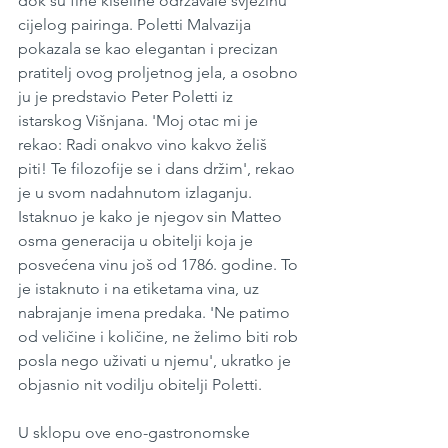
dok su fine kiseline održavale svježinu 
cijelog pairinga. Poletti Malvazija 
pokazala se kao elegantan i precizan 
pratitelj ovog proljetnog jela, a osobno 
ju je predstavio Peter Poletti iz 
istarskog Višnjana. 'Moj otac mi je 
rekao: Radi onakvo vino kakvo želiš 
piti! Te filozofije se i dans držim', rekao 
je u svom nadahnutom izlaganju. 
Istaknuo je kako je njegov sin Matteo 
osma generacija u obitelji koja je 
posvećena vinu još od 1786. godine. To 
je istaknuto i na etiketama vina, uz 
nabrajanje imena predaka. 'Ne patimo 
od veličine i količine, ne želimo biti rob 
posla nego uživati u njemu', ukratko je 
objasnio nit vodilju obitelji Poletti.
U sklopu ove eno-gastronomske 