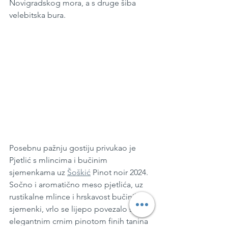
Novigradskog mora, a s druge šiba 
velebitska bura.
Posebnu pažnju gostiju privukao je 
Pjetlić s mlincima i bučinim 
sjemenkama uz 
Šoškić
 Pinot noir 2024. 
Sočno i aromatično meso pjetlića, uz 
rustikalne mlince i hrskavost bučinih 
sjemenki, vrlo se lijepo povezalo s 
elegantnim crnim pinotom finih tanina 