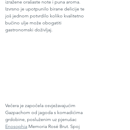
izražene orašaste note i puna aroma. 
Izvrsno je upotpunilo birane delicije te 
još jednom potvrdilo koliko kvalitetno 
bučino ulje može obogatiti 
gastronomski doživljaj.
Večera je započela osvježavajućim 
Gazpachom od jagoda s komadićima 
grdobine, posluženim uz pjenušac 
Enosophia
 Memoria Rosé Brut. Spoj 