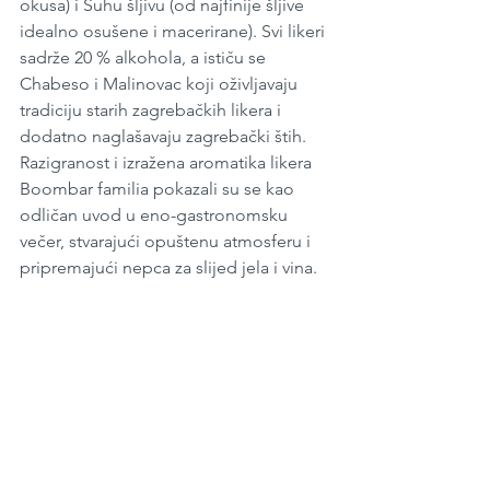
okusa) i Suhu šljivu (od najfinije šljive 
idealno osušene i macerirane). Svi likeri 
sadrže 20 % alkohola, a ističu se 
Chabeso i Malinovac koji oživljavaju 
tradiciju starih zagrebačkih likera i 
dodatno naglašavaju zagrebački štih. 
Razigranost i izražena aromatika likera 
Boombar familia pokazali su se kao 
odličan uvod u eno-gastronomsku 
večer, stvarajući opuštenu atmosferu i 
pripremajući nepca za slijed jela i vina.