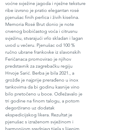
voćne svježine jagoda i nježne teksture 
ribe izvrsno je pratio elegantan rosé 
pjenušac finih perlica i živih kiselina. 
Memoria Rosé Brut donio je note 
crvenog bobičastog voća i citrusnu 
svježinu, stvarajući vrlo skladan i lagan 
uvod u večeru. Pjenušac od 100 % 
ručno ubrane frankovke iz slavonskih 
Feričanaca promovirao je njihov 
predstavnik za zagrebačku regiju 
Hrvoje Sarić. Berba je bila 2021., a 
grožđe je najprije prerađeno u inox 
tankovima da bi godinu kasnije vino 
bilo pretočeno u boce. Odležavalo je 
tri godine na finom talogu, a potom 
degoržirano uz dodatak 
ekspedicijskog likera. Rezultat je 
pjenušac s izraženom svježinom i 
harmonijom srednjeg tijela s lijepim 