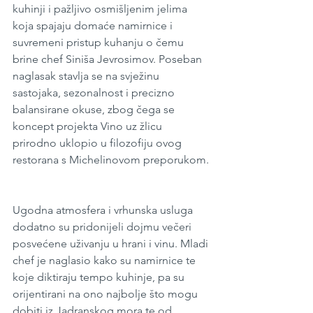
kuhinji i pažljivo osmišljenim jelima 
koja spajaju domaće namirnice i 
suvremeni pristup kuhanju o čemu 
brine chef Siniša Jevrosimov. Poseban 
naglasak stavlja se na svježinu 
sastojaka, sezonalnost i precizno 
balansirane okuse, zbog čega se 
koncept projekta Vino uz žlicu 
prirodno uklopio u filozofiju ovog 
restorana s Michelinovom preporukom.
Ugodna atmosfera i vrhunska usluga 
dodatno su pridonijeli dojmu večeri 
posvećene uživanju u hrani i vinu. Mladi 
chef je naglasio kako su namirnice te 
koje diktiraju tempo kuhinje, pa su 
orijentirani na ono najbolje što mogu 
dobiti iz Jadranskog mora te od 