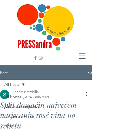
Post
All Posts
Sandra Brambilla
All Posts
Mar 15, 2024
2 min read
Split domaćin najvećem
Kultura & umjetnost
natjecanju rosé vina na
Enogastronomija
svijetu
Moda