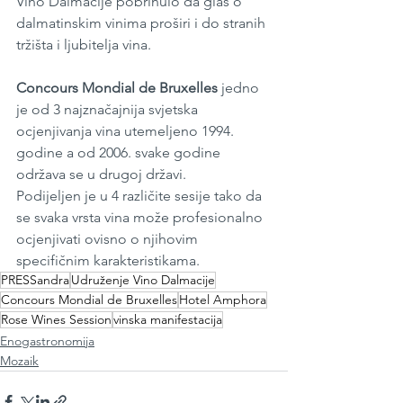
Vino Dalmacije pobrinulo da glas o 
dalmatinskim vinima proširi i do stranih 
tržišta i ljubitelja vina.
Concours Mondial de Bruxelles 
jedno 
je od 3 najznačajnija svjetska 
ocjenjivanja vina utemeljeno 1994. 
godine a od 2006. svake godine 
održava se u drugoj državi.
Podijeljen je u 4 različite sesije tako da 
se svaka vrsta vina može profesionalno 
ocjenjivati ​​ovisno o njihovim 
specifičnim karakteristikama.
PRESSandra
Udruženje Vino Dalmacije
Concours Mondial de Bruxelles
Hotel Amphora
Rose Wines Session
vinska manifestacija
Enogastronomija
Mozaik