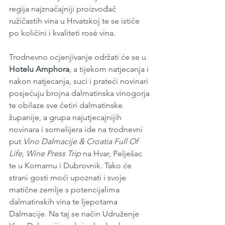
regija najznačajniji proizvođač 
ružičastih vina u Hrvatskoj te se ističe 
po količini i kvaliteti rosé vina.
Trodnevno ocjenjivanje održati će se u 
Hotelu Amphora
, a tijekom natjecanja i 
nakon natjecanja, suci i prateći novinari 
posjećuju brojna dalmatinska vinogorja 
te obilaze sve četiri dalmatinske 
županije, a grupa najutjecajnijih 
novinara i somelijera ide na trodnevni 
put 
Vino Dalmacije & Croatia Full Of 
Life, Wine Press Trip
 na Hvar, Pelješac 
te u Komarnu i Dubrovnik. Tako će 
strani gosti moći upoznati i svoje 
matične zemlje s potencijalima 
dalmatinskih vina te ljepotama 
Dalmacije. Na taj se način Udruženje 