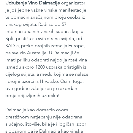
Udruženje Vino Dalmacije
 organizator 
je još jedne važne vinske manifestacije 
te domaćin značajnom broju osoba iz 
vinskog svijeta. Radi se od 57 
internacionalnih vinskih sudaca koji u 
Split pristižu sa svih strana svijeta, od 
SAD-a, preko brojnih zemalja Europe, 
pa sve do Australije. U Dalmaciji će 
imati priliku odabrati najbolja rosé vina 
između skoro 1200 uzoraka pristiglih iz 
cijelog svijeta, a među kojima se nalaze 
i brojni uzorci iz Hrvatske. Osim toga, 
ove godine zabilježen je rekordan 
broja prijavljenih uzoraka!
Dalmacija kao domaćin ovom 
prestižnom natjecanju nije odabrana 
slučajno, štoviše, bila je i logičan izbor 
s obzirom da je Dalmacija kao vinska 