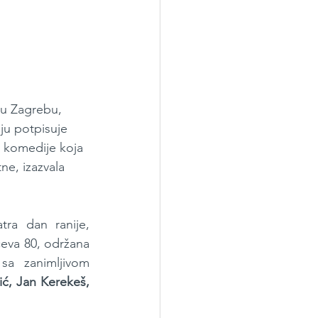
u Zagrebu, 
ju potpisuje 
 komedije koja 
ne, izazvala 
a dan ranije, 
eva 80, održana 
a zanimljivom 
ić, Jan Kerekeš, 