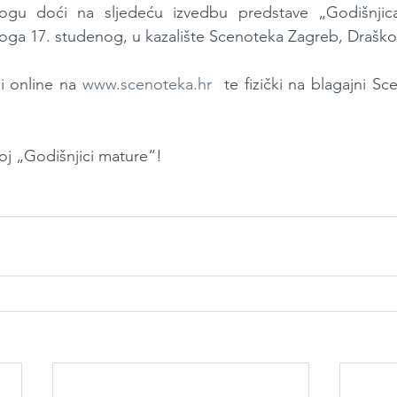
 mogu doći na sljedeću izvedbu predstave „Godišnjic
toga 17. studenog, u kazalište Scenoteka Zagreb, Draško
i online na 
www.scenoteka.hr
  te fizički na blagajni S
oj „Godišnjici mature“!