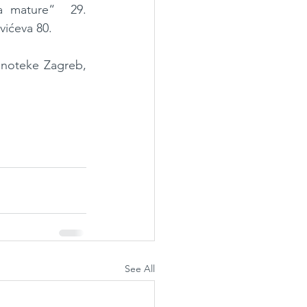
a mature“  29. 
vićeva 80.
cenoteke Zagreb, 
See All