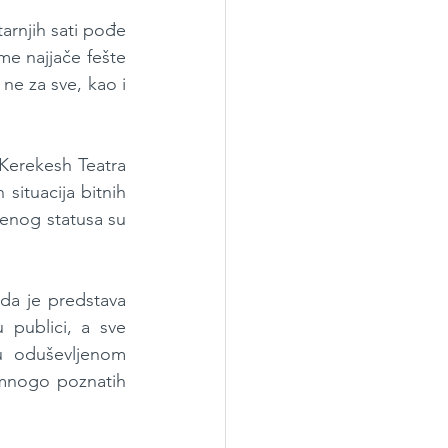
arnjih sati pođe 
me najjače fešte 
ne za sve, kao i 
Kerekesh Teatra 
situacija bitnih 
venog statusa su 
da je predstava 
publici, a sve 
 oduševljenom 
 mnogo poznatih 