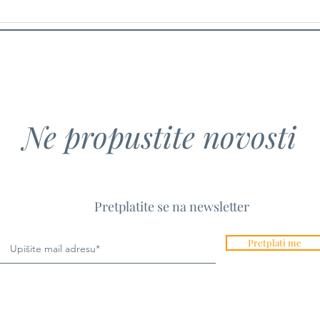
Hrvatsko-američki animirani
Od n
film The Milk of Life
Kako 
premijerno prikazan na
od na
uglednom Provincetown Film
Hrva
Festivalu
Ne propustite novosti
Pretplatite se na newsletter
Pretplati me