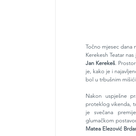
Točno mjesec dana n
Kerekesh Teatar nas j
Jan Kerekeš
. Prosto
je, kako je i najavlj
bol u trbušnim mišić
Nakon uspješne pr
proteklog vikenda, t
je svečana premij
glumačkom postavom.
Matea Elezović Brdar 