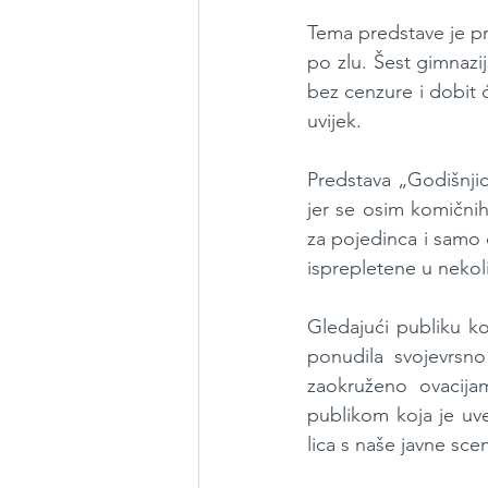
Tema predstave je pro
po zlu. Šest gimnazij
bez cenzure i dobit ć
uvijek.
Predstava „Godišnjic
jer se osim komičnih 
za pojedinca i samo d
isprepletene u nekol
Gledajući publiku ko
ponudila svojevrsno
zaokruženo ovacija
publikom koja je uv
lica s naše javne sce