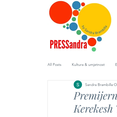
All Posts
Kultura & umjetnost
E
Sandra Brambilla
O
Diplomacija
Premijern
Kerekesh 