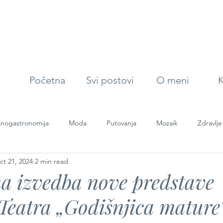
Početna
Svi postovi
O meni
K
nogastronomija
Moda
Putovanja
Mozaik
Zdravlje
ct 21, 2024
2 min read
a izvedba nove predstave
Teatra „Godišnjica mature