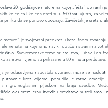
slava 20. godišnjice mature na kojoj „fešta“ do ranih jut
skih kolegica i kolega oteti su u 5:00 sati ujutro, za vrije
e priliku da se ponovo upoznaju. Završetak je sretan, ali 
a mature“ je svojevrsni preokret u kazališnom stvaranju 
elemenata na koje smo navikli dotiču i stvarnih životnih 
ruštvo. Svevremenske teme prijateljstva, ljubavi i društ
iko žanrova i vjerno su prikazane u 80 minuta predstave.
ja je oduševljena napuštala dvoranu, može se naslutiti 
 putovanje kroz vrijeme, pobudila je razne emocije u 
ma i gromoglasnim pljeskom na kraju izvedbe. Među
eličala ovu premijernu izvedbu predstave susreli smo i
ne.