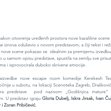
akon otvorenja uređenih prostora nove kazališne scene 
e iznova oduševio s novom predstavom, a čiji tekst i reži
r nove scene pokazao se  idealnim za premijernu izvedbu
eno u samom opisu predstave, spustila na zemlju sve prisut
ima i isprovocirala duboko skrivene emocije.
aizvedbe nove escape room komedije Kerekesh Teatr
očnije u subotu, na lokaciji Scenoteka Zagreb, Drašković
era predstave  pod nazivom „Godišnjica mature“ s
 U predstavi igraju 
Gloria Dubelj, Iskra Jirsak, Ivan Ču
i Zoran Pribičević.