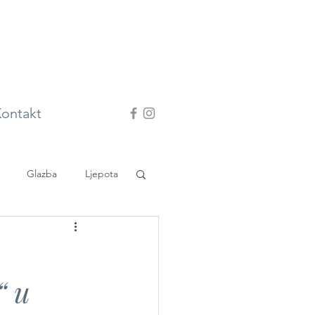
ontakt
Glazba
Ljepota
“ u