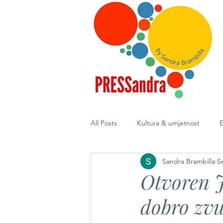
All Posts
Kultura & umjetnost
E
Sandra Brambilla
S
Diplomacija
Otvoren J
dobro zvu