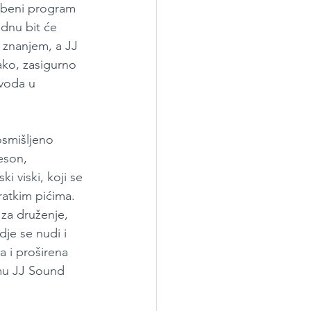
azbeni program 
dnu bit će 
i znanjem, a JJ 
ako, zasigurno 
voda u 
osmišljeno 
eson, 
ki viski, koji se 
kratkim pićima. 
za druženje, 
je se nudi i 
 i proširena 
mu JJ Sound 