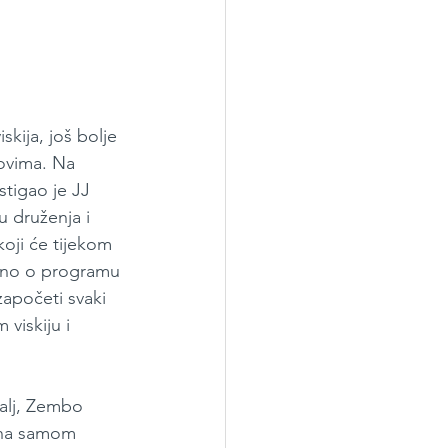
kija, još bolje 
ovima. Na 
tigao je JJ 
 druženja i 
koji će tijekom 
isno o programu 
započeti svaki 
viskiju i 
balj, Zembo 
u na samom 