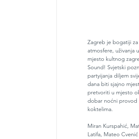
Zagreb je bogatiji za
atmosfere, uživanja 
mjesto kultnog zagre
Sound! Svjetski pozn
partyijanja diljem sv
dana biti sjajno mje
pretvoriti u mjesto o
dobar noćni provod i
koktelima.
Miran Kurspahić, Mati
Latifa, Mateo Cvenić