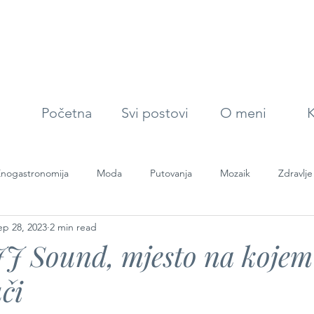
Početna
Svi postovi
O meni
K
nogastronomija
Moda
Putovanja
Mozaik
Zdravlje
ep 28, 2023
2 min read
J Sound, mjesto na kojem
či