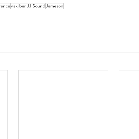
erence
viski
bar JJ Sound
Jameson