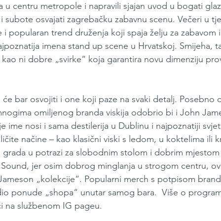
 u centru metropole i napravili sjajan uvod u bogati gl
 i subote osvajati zagrebačku zabavnu scenu. Večeri u tje
e i popularan trend druženja koji spaja želju za zabavom 
ajpoznatija imena stand up scene u Hrvatskoj. Smijeha, t
 kao ni dobre „svirke“ koja garantira novu dimenziju pro
će bar osvojiti i one koji paze na svaki detalj. Posebno 
nogima omiljenog branda viskija odobrio bi i John Jam
je ime nosi i sama destilerija u Dublinu i najpoznatiji svjets
ičite načine – kao klasični viski s ledom, u koktelima ili 
u grada u potrazi za slobodnim stolom i dobrim mjestom 
J Sound, jer osim dobrog minglanja u strogom centru, ovd
Jameson „kolekcije“. Popularni merch s potpisom branda
dio ponude „shopa“ unutar samog bara.  Više o progra
i na službenom IG pageu.