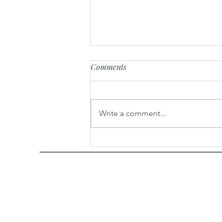
Comments
Write a comment...
Zagrebačkom restoranu
Tomassino dodijeljen certifikat
„Ospitalità Italiana“