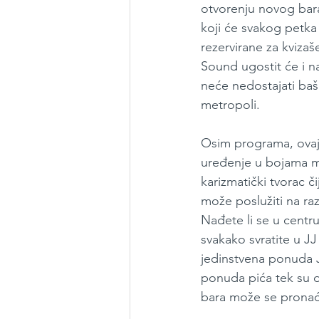
otvorenju novog bara
koji će svakog petka
rezervirane za kvizaš
Sound ugostit će i n
neće nedostajati baš
metropoli.
Osim programa, ovaj 
uređenje u bojama m
karizmatički tvorac či
može poslužiti na razl
Nađete li se u centr
svakako svratite u J
jedinstvena ponuda 
ponuda pića tek su 
bara može se pronać