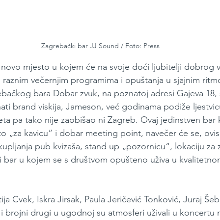
Zagrebački bar JJ Sound / Foto: Press
 novo mjesto u kojem će na svoje doći ljubitelji dobrog vis
u raznim večernjim programima i opuštanja u sjajnim ritm
bačkog bara Dobar zvuk, na poznatoj adresi Gajeva 18, s
ati brand viskija, Jameson, već godinama podiže ljestvicu
ijeta pa tako nije zaobišao ni Zagreb. Ovaj jedinstven bar 
sto „za kavicu“ i dobar meeting point, navečer će se, ov
kupljanja pub kvizaša, stand up „pozornicu“, lokaciju za 
 bar u kojem se s društvom opušteno uživa u kvalitetnom 
ja Cvek, Iskra Jirsak, Paula Jeričević Tonković, Juraj Še
 i brojni drugi u ugodnoj su atmosferi uživali u koncert