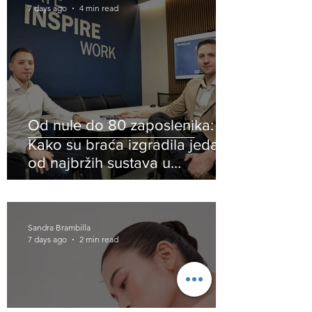
7 days ago
4 min read
Od nule do 80 zaposlenika:
Kako su braća izgradila jedan
od najbržih sustava u
Hrvatskoj
Sandra Brambilla
7 days ago
2 min read