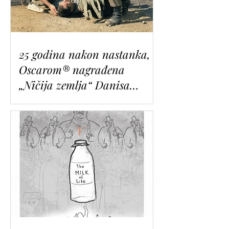
25 godina nakon nastanka,
Oscarom® nagrađena
„Ničija zemlja“ Danisa
Tanovića u restauriranoj
verziji zatvara 32. Sarajevo
Film Festival