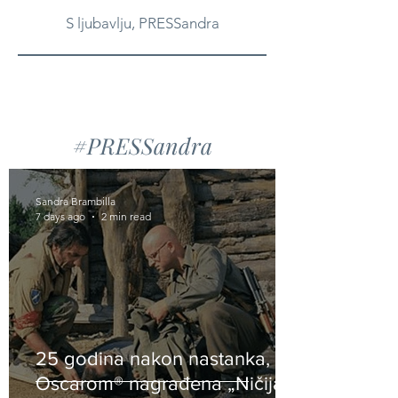
S ljubavlju, PRESSandra
#PRESSandra
Sandra Brambilla
7 days ago
2 min read
25 godina nakon nastanka,
Oscarom® nagrađena „Ničija