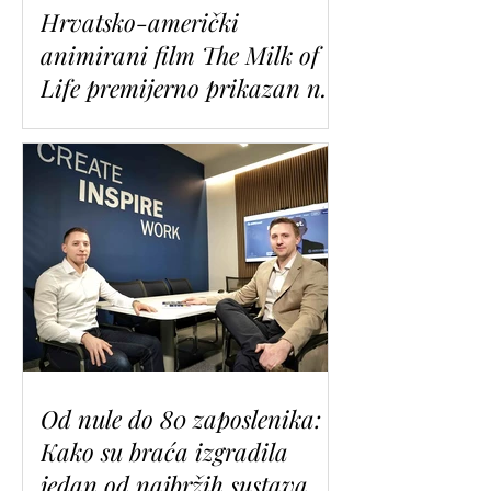
Hrvatsko-američki
animirani film The Milk of
Life premijerno prikazan na
uglednom Provincetown Film
Festivalu
Od nule do 80 zaposlenika:
Kako su braća izgradila
jedan od najbržih sustava u