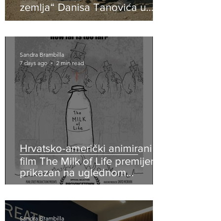
zemlja“ Danisa Tanovića u
restauriranoj verziji zatvara 32.
Sarajevo Film Festival
Sandra Brambilla
7 days ago
2 min read
Hrvatsko-američki animirani
film The Milk of Life premijerno
prikazan na uglednom
Provincetown Film Festivalu
Sandra Brambilla